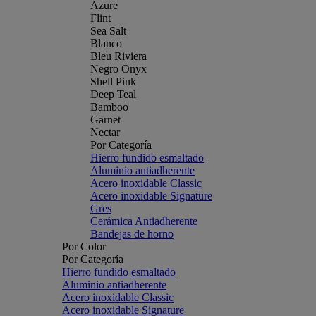
Azure
Flint
Sea Salt
Blanco
Bleu Riviera
Negro Onyx
Shell Pink
Deep Teal
Bamboo
Garnet
Nectar
Por Categoría
Hierro fundido esmaltado
Aluminio antiadherente
Acero inoxidable Classic
Acero inoxidable Signature
Gres
Cerámica Antiadherente
Bandejas de horno
Por Color
Por Categoría
Hierro fundido esmaltado
Aluminio antiadherente
Acero inoxidable Classic
Acero inoxidable Signature