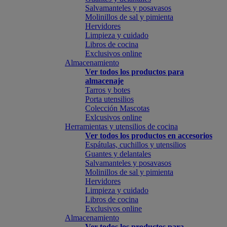
Salvamanteles y posavasos
Molinillos de sal y pimienta
Hervidores
Limpieza y cuidado
Libros de cocina
Exclusivos online
Almacenamiento
Ver todos los productos para
almacenaje
Tarros y botes
Porta utensilios
Colección Mascotas
Exlcusivos online
Herramientas y utensilios de cocina
Ver todos los productos en accesorios
Espátulas, cuchillos y utensilios
Guantes y delantales
Salvamanteles y posavasos
Molinillos de sal y pimienta
Hervidores
Limpieza y cuidado
Libros de cocina
Exclusivos online
Almacenamiento
Ver todos los productos para