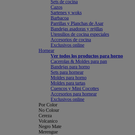
Sets de cocina
Cazos
Sartenes y woks
Barbacoa
Parrillas y Planchas de Asar
Bandejas asadoras y rejillas
Utensilios de cocina especiales
Accesorios de cocina
Exclusivos online
Hornear
Ver todos los productos para horno
Cacerolas & Moldes para pan
Bandejas para horno
Sets para hornear
Moldes para horno
Moldes para tartas
Cuencos y Mini Cocottes
Accesorios para hornear
Exclusivos online
Por Color
No Colour
Cereza
Volcanico
Negro Mate
Merengue