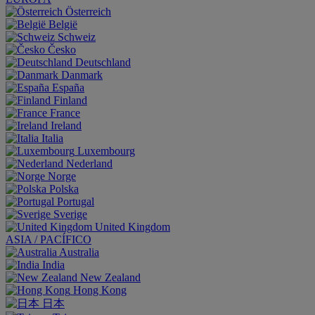
Österreich
België
Schweiz
Česko
Deutschland
Danmark
España
Finland
France
Ireland
Italia
Luxembourg
Nederland
Norge
Polska
Portugal
Sverige
United Kingdom
ASIA / PACÍFICO
Australia
India
New Zealand
Hong Kong
日本