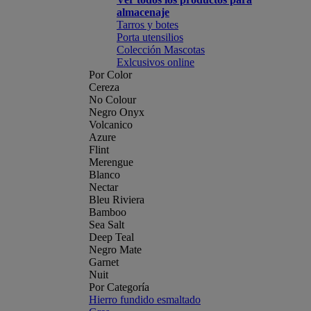
almacenaje
Tarros y botes
Porta utensilios
Colección Mascotas
Exlcusivos online
Por Color
Cereza
No Colour
Negro Onyx
Volcanico
Azure
Flint
Merengue
Blanco
Nectar
Bleu Riviera
Bamboo
Sea Salt
Deep Teal
Negro Mate
Garnet
Nuit
Por Categoría
Hierro fundido esmaltado