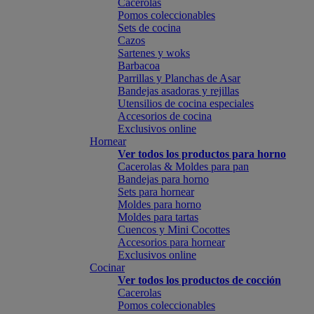
Cacerolas
Pomos coleccionables
Sets de cocina
Cazos
Sartenes y woks
Barbacoa
Parrillas y Planchas de Asar
Bandejas asadoras y rejillas
Utensilios de cocina especiales
Accesorios de cocina
Exclusivos online
Hornear
Ver todos los productos para horno
Cacerolas & Moldes para pan
Bandejas para horno
Sets para hornear
Moldes para horno
Moldes para tartas
Cuencos y Mini Cocottes
Accesorios para hornear
Exclusivos online
Cocinar
Ver todos los productos de cocción
Cacerolas
Pomos coleccionables