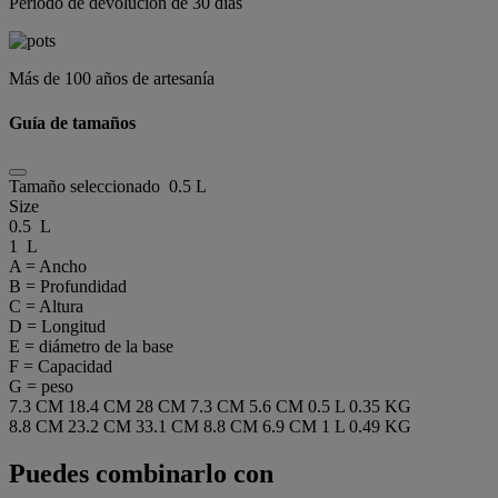
Periodo de devolución de 30 días
Más de 100 años de artesanía
Guía de tamaños
Tamaño seleccionado
0.5 L
Size
0.5 L
1 L
A = Ancho
B = Profundidad
C = Altura
D = Longitud
E = diámetro de la base
F = Capacidad
G = peso
7.3 CM
18.4 CM
28 CM
7.3 CM
5.6 CM
0.5 L
0.35 KG
8.8 CM
23.2 CM
33.1 CM
8.8 CM
6.9 CM
1 L
0.49 KG
Puedes combinarlo con