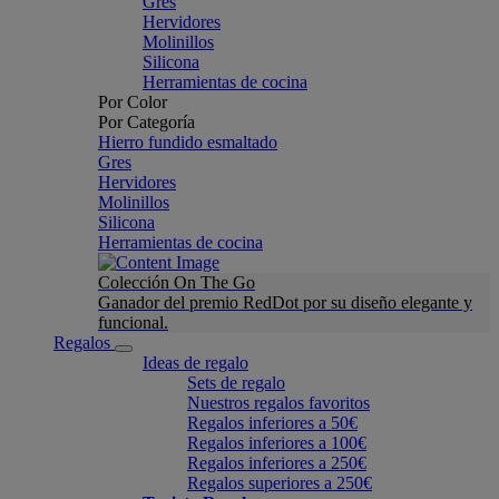
Gres
Hervidores
Molinillos
Silicona
Herramientas de cocina
Por Color
Por Categoría
Hierro fundido esmaltado
Gres
Hervidores
Molinillos
Silicona
Herramientas de cocina
Colección On The Go
Ganador del premio RedDot por su diseño elegante y
funcional.
Regalos
Ideas de regalo
Sets de regalo
Nuestros regalos favoritos
Regalos inferiores a 50€
Regalos inferiores a 100€
Regalos inferiores a 250€
Regalos superiores a 250€