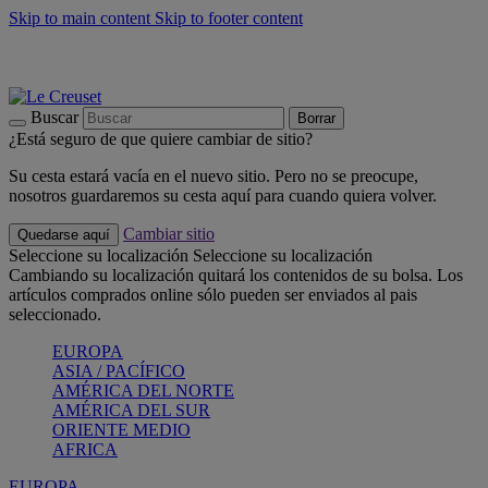
Skip to main content
Skip to footer content
📣 Últimas unidades: ahorra hasta un -40%
COMPRAR
Barbacoas, pícnics, crea tu verano con Le Creuset
COMPRAR
Descubre el color del verano: Bleu Riviera
COMPRAR
Buscar
Borrar
¿Está seguro de que quiere cambiar de sitio?
Su cesta estará vacía en el nuevo sitio. Pero no se preocupe,
nosotros guardaremos su cesta aquí para cuando quiera volver.
Cambiar sitio
Quedarse aquí
Seleccione su localización
Seleccione su localización
Cambiando su localización quitará los contenidos de su bolsa. Los
artículos comprados online sólo pueden ser enviados al pais
seleccionado.
EUROPA
ASIA / PACÍFICO
AMÉRICA DEL NORTE
AMÉRICA DEL SUR
ORIENTE MEDIO
AFRICA
EUROPA