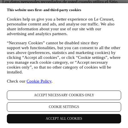
Los datos personales recopilados de usted cuando utiliza el Sitio
web o proporciona información de identificación personal, están
This website uses first- and third-party cookies
muy protegidos y tiene los derechos de privacidad que se explican
en el párrafo 8) a continuación.
Cookies help us give you a better experience on Le Creuset,
2. ¿QUIEN RECOPILA SU INFORMACION?
personalise content and ads, and analyse our traffic. We also
El responsable del tratamiento de datos de los servicios de comercio
share information about your use of our site with our
electrónico ofrecidos a través del Sitio Web es Le Creuset SL con
advertising and analytics partners.
domicilio social en Paseo de Gracia 9, 2º - 08007 – Barcelona.
“Necessary Cookies” cannot be disabled since they
Si consientes recibir comunicaciones de marketing de nuestra parte,
support web functionalities, but you can consent to all the other
pasarás a formar parte de la base de datos de consumidores del
uses above (preferences, statistics and marketing cookies) by
grupo Le Creuset, que es gestionada, como corresponsables del
clicking “Accept all cookies”, or click “Cookie settings”, where
tratamiento, por Le Creuset SL y Le Creuset Group AG, con
you manage each cookie category, or “Accept necessary
domicilio social en Neuhofstrasse 4, Baar, Zugo, 6340 Suiza (que ha
cookies only”, so that no other category of cookies will be
designado como representante en la UE a Le Creuset SL, con
installed.
número de IVA B62153630, con oficinas en Paseo de Gracia 9, 2º,
08007 Barcelona, España), en base a un acuerdo de
Check our
Cookie Policy
.
corresponsabilidad que establece esencialmente que
(a) Le Creuset Group AG se encarga de la estrategia general que
rige el marketing y la experiencia personalizada del cliente;
ACCEPT NECESSARY COOKIES ONLY
(b) las entidades locales de Le Creuset se benefician e implementan
dicha estrategia, así como desarrollan de manera independiente
COOKIE SETTINGS
comunicaciones/iniciativas de marketing a nivel local (dentro de un
país específico);
ACCEPT ALL COOKIES
(c) ambos corresponsables están obligados a atender las solicitudes
de derechos de los interesados.