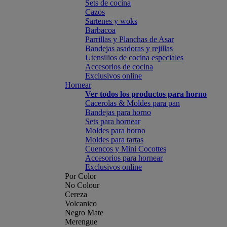
Sets de cocina
Cazos
Sartenes y woks
Barbacoa
Parrillas y Planchas de Asar
Bandejas asadoras y rejillas
Utensilios de cocina especiales
Accesorios de cocina
Exclusivos online
Hornear
Ver todos los productos para horno
Cacerolas & Moldes para pan
Bandejas para horno
Sets para hornear
Moldes para horno
Moldes para tartas
Cuencos y Mini Cocottes
Accesorios para hornear
Exclusivos online
Por Color
No Colour
Cereza
Volcanico
Negro Mate
Merengue