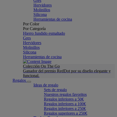
Gres
Hervidores
Molinillos
Silicona
Herramientas de cocina
Por Color
Por Categoría
Hierro fundido esmaltado
Gres
Hervidores
Molinillos
Silicona
Herramientas de cocina
Colección On The Go
Ganador del premio RedDot por su diseño elegante y
funcional.
Regalos
Ideas de regalo
Sets de regalo
Nuestros regalos favoritos
Regalos inferiores a 50€
Regalos inferiores a 100€
Regalos inferiores a 250€
Regalos superiores a 250€