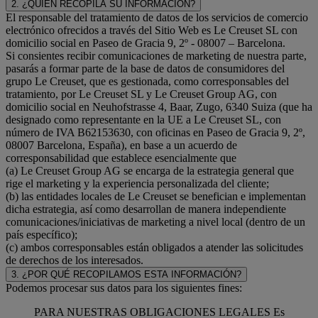
2. ¿QUIEN RECOPILA SU INFORMACION?
El responsable del tratamiento de datos de los servicios de comercio
electrónico ofrecidos a través del Sitio Web es Le Creuset SL con
domicilio social en Paseo de Gracia 9, 2º - 08007 – Barcelona.
Si consientes recibir comunicaciones de marketing de nuestra parte,
pasarás a formar parte de la base de datos de consumidores del
grupo Le Creuset, que es gestionada, como corresponsables del
tratamiento, por Le Creuset SL y Le Creuset Group AG, con
domicilio social en Neuhofstrasse 4, Baar, Zugo, 6340 Suiza (que ha
designado como representante en la UE a Le Creuset SL, con
número de IVA B62153630, con oficinas en Paseo de Gracia 9, 2º,
08007 Barcelona, España), en base a un acuerdo de
corresponsabilidad que establece esencialmente que
(a) Le Creuset Group AG se encarga de la estrategia general que
rige el marketing y la experiencia personalizada del cliente;
(b) las entidades locales de Le Creuset se benefician e implementan
dicha estrategia, así como desarrollan de manera independiente
comunicaciones/iniciativas de marketing a nivel local (dentro de un
país específico);
(c) ambos corresponsables están obligados a atender las solicitudes
de derechos de los interesados.
3. ¿POR QUÉ RECOPILAMOS ESTA INFORMACIÓN?
Podemos procesar sus datos para los siguientes fines:
PARA NUESTRAS OBLIGACIONES LEGALES Es