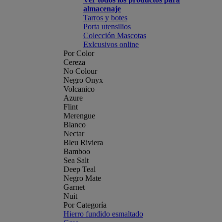
almacenaje
Tarros y botes
Porta utensilios
Colección Mascotas
Exlcusivos online
Por Color
Cereza
No Colour
Negro Onyx
Volcanico
Azure
Flint
Merengue
Blanco
Nectar
Bleu Riviera
Bamboo
Sea Salt
Deep Teal
Negro Mate
Garnet
Nuit
Por Categoría
Hierro fundido esmaltado