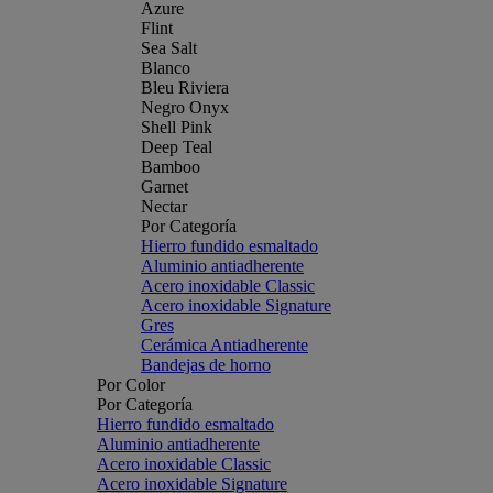
Azure
Flint
Sea Salt
Blanco
Bleu Riviera
Negro Onyx
Shell Pink
Deep Teal
Bamboo
Garnet
Nectar
Por Categoría
Hierro fundido esmaltado
Aluminio antiadherente
Acero inoxidable Classic
Acero inoxidable Signature
Gres
Cerámica Antiadherente
Bandejas de horno
Por Color
Por Categoría
Hierro fundido esmaltado
Aluminio antiadherente
Acero inoxidable Classic
Acero inoxidable Signature