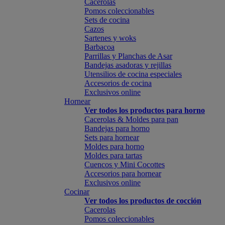
Cacerolas
Pomos coleccionables
Sets de cocina
Cazos
Sartenes y woks
Barbacoa
Parrillas y Planchas de Asar
Bandejas asadoras y rejillas
Utensilios de cocina especiales
Accesorios de cocina
Exclusivos online
Hornear
Ver todos los productos para horno
Cacerolas & Moldes para pan
Bandejas para horno
Sets para hornear
Moldes para horno
Moldes para tartas
Cuencos y Mini Cocottes
Accesorios para hornear
Exclusivos online
Cocinar
Ver todos los productos de cocción
Cacerolas
Pomos coleccionables