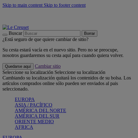
Skip to main content
Skip to footer content
📣 Últimas unidades: ahorra hasta un -40%
COMPRAR
Barbacoas, pícnics, crea tu verano con Le Creuset
COMPRAR
Descubre el color del verano: Bleu Riviera
COMPRAR
Buscar
Borrar
¿Está seguro de que quiere cambiar de sitio?
Su cesta estará vacía en el nuevo sitio. Pero no se preocupe,
nosotros guardaremos su cesta aquí para cuando quiera volver.
Cambiar sitio
Quedarse aquí
Seleccione su localización
Seleccione su localización
Cambiando su localización quitará los contenidos de su bolsa. Los
artículos comprados online sólo pueden ser enviados al pais
seleccionado.
EUROPA
ASIA / PACÍFICO
AMÉRICA DEL NORTE
AMÉRICA DEL SUR
ORIENTE MEDIO
AFRICA
EUROPA