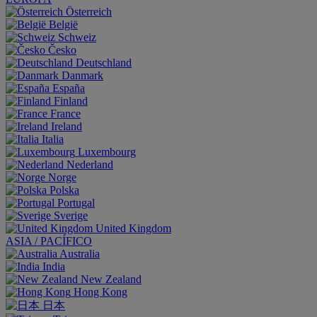
Österreich
België
Schweiz
Česko
Deutschland
Danmark
España
Finland
France
Ireland
Italia
Luxembourg
Nederland
Norge
Polska
Portugal
Sverige
United Kingdom
ASIA / PACÍFICO
Australia
India
New Zealand
Hong Kong
日本