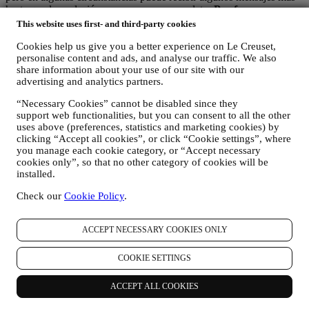
hasta que la exclusión se procese por completo.
Por favor,
recuerde que no pasamos ni vendemos sus datos de contacto y
This website uses first- and third-party cookies
otros datos personales a otras empresas para sus fines de
Cookies help us give you a better experience on Le Creuset,
marketing.
personalise content and ads, and analyse our traffic. We also
share information about your use of our site with our
En caso de que haya comprado uno de nuestros productos, podemos
advertising and analytics partners.
enviar un correo electrónico solicitando la opinión sobre sus
productos. Estamos interesados en las opiniones de los productos de
“Necessary Cookies” cannot be disabled since they
nuestros clientes (si desean proporcionar dicha información) para
support web functionalities, but you can consent to all the other
mejorar constantemente nuestros productos y servicios. Al final del
uses above (preferences, statistics and marketing cookies) by
proceso de compra, también podemos invitarle a escribir su opinión
clicking “Accept all cookies”, or click “Cookie settings”, where
del producto. La opinión no es obligatoria, y usted es libre de
you manage each cookie category, or “Accept necessary
enviarla o no.
cookies only”, so that no other category of cookies will be
installed.
REORIENTACIÓN / ADAPTACIÓN DE NUESTRAS
OFERTAS Y MEJORA DE LA EXPERIENCIA DEL
Check our
Cookie Policy
.
CLIENTE Nos gustaría utilizar sus datos para adaptar
nuestros servicios y ofertas a sus necesidades y preferencias
para proporcionarle una experiencia de cliente personalizada
ACCEPT NECESSARY COOKIES ONLY
de Le Creuset. Lo haremos analizando sus hábitos o intereses,
por ejemplo, en relación con los productos más vistos, su
COOKIE SETTINGS
interacción con nosotros en las redes sociales, qué páginas de
nuestro sitio web visita, qué contenido de nuestras ofertas lee
ACCEPT ALL COOKIES
usted. Lo hacemos principalmente a través de cookies y
tecnologías similares (incluidos los píxeles de seguimiento en