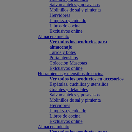
Salvamanteles y posavasos
Molinillos de sal y pimienta
Hervidores
Limpieza y cuidado
Libros de cocina
Exclusivos online
Almacenamiento
Ver todos los productos para
almacenaje
Tarros y botes
Porta utensilios
Colección Mascotas
Exlcusivos online
Herramientas y utensilios de cocina
Ver todos los productos en accesorios
Espátulas, cuchillos y utensilios
Guantes y delantales
Salvamanteles y posavasos
Molinillos de sal y pimienta
Hervidores
Limpieza y cuidado
Libros de cocina
Exclusivos online
Almacenamiento
Ver todos los productos para