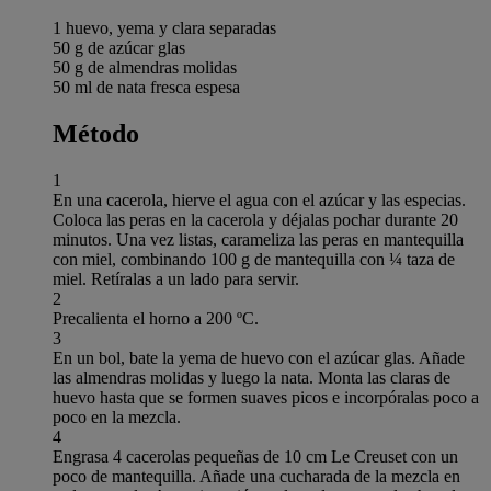
1 huevo, yema y clara separadas
50 g de azúcar glas
50 g de almendras molidas
50 ml de nata fresca espesa
Método
1
En una cacerola, hierve el agua con el azúcar y las especias.
Coloca las peras en la cacerola y déjalas pochar durante 20
minutos. Una vez listas, carameliza las peras en mantequilla
con miel, combinando 100 g de mantequilla con ¼ taza de
miel. Retíralas a un lado para servir.
2
Precalienta el horno a 200 ºC.
3
En un bol, bate la yema de huevo con el azúcar glas. Añade
las almendras molidas y luego la nata. Monta las claras de
huevo hasta que se formen suaves picos e incorpóralas poco a
poco en la mezcla.
4
Engrasa 4 cacerolas pequeñas de 10 cm Le Creuset con un
poco de mantequilla. Añade una cucharada de la mezcla en