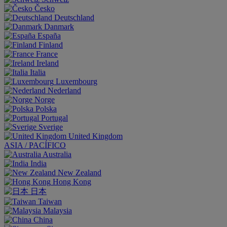
Česko
Deutschland
Danmark
España
Finland
France
Ireland
Italia
Luxembourg
Nederland
Norge
Polska
Portugal
Sverige
United Kingdom
ASIA / PACÍFICO
Australia
India
New Zealand
Hong Kong
日本
Taiwan
Malaysia
China