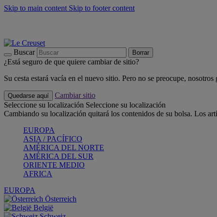
Skip to main content
Skip to footer content
📣 Últimas unidades: ahorra hasta un -40%
COMPRAR
Barbacoas, pícnics, crea tu verano con Le Creuset
COMPRAR
Descubre el color del verano: Bleu Riviera
COMPRAR
Buscar
Borrar
¿Está seguro de que quiere cambiar de sitio?
Su cesta estará vacía en el nuevo sitio. Pero no se preocupe, nosotros
Cambiar sitio
Quedarse aquí
Seleccione su localización
Seleccione su localización
Cambiando su localización quitará los contenidos de su bolsa. Los art
EUROPA
ASIA / PACÍFICO
AMÉRICA DEL NORTE
AMÉRICA DEL SUR
ORIENTE MEDIO
AFRICA
EUROPA
Österreich
België
Schweiz