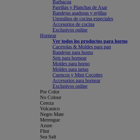
Barbacoa
Parrillas y Planchas de Asar
Bandejas asadoras y rejillas
Utensilios de cocina especiales
Accesorios de cocina
Exclusivos online
Hornear
Ver todos los productos para horno
Cacerolas & Moldes para pan
Bandejas para horno
Sets para hornear
Moldes para horno
Moldes para tartas
Cuencos y Mini Cocottes
Accesorios para hornear
Exclusivos online
Por Color
No Colour
Cereza
Volcanico
Negro Mate
Merengue
Azure
Flint
Sea Salt