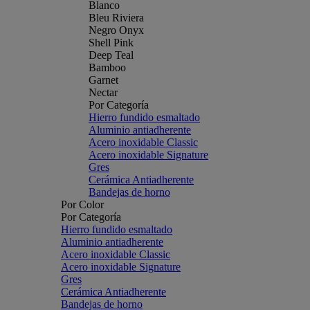
Blanco
Bleu Riviera
Negro Onyx
Shell Pink
Deep Teal
Bamboo
Garnet
Nectar
Por Categoría
Hierro fundido esmaltado
Aluminio antiadherente
Acero inoxidable Classic
Acero inoxidable Signature
Gres
Cerámica Antiadherente
Bandejas de horno
Por Color
Por Categoría
Hierro fundido esmaltado
Aluminio antiadherente
Acero inoxidable Classic
Acero inoxidable Signature
Gres
Cerámica Antiadherente
Bandejas de horno