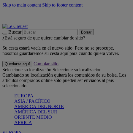
Skip to main content
Skip to footer content
📣 Últimas unidades: ahorra hasta un -40%
COMPRAR
Barbacoas, pícnics, crea tu verano con Le Creuset
COMPRAR
Descubre el color del verano: Bleu Riviera
COMPRAR
Buscar
Borrar
¿Está seguro de que quiere cambiar de sitio?
Su cesta estará vacía en el nuevo sitio. Pero no se preocupe,
nosotros guardaremos su cesta aquí para cuando quiera volver.
Cambiar sitio
Quedarse aquí
Seleccione su localización
Seleccione su localización
Cambiando su localización quitará los contenidos de su bolsa. Los
artículos comprados online sólo pueden ser enviados al pais
seleccionado.
EUROPA
ASIA / PACÍFICO
AMÉRICA DEL NORTE
AMÉRICA DEL SUR
ORIENTE MEDIO
AFRICA
EUROPA