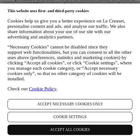
su uso del Sitio web, cualquier asistencia posterior a la venta o
su participación en nuestros concursos. Es posible que
This website uses first- and third-party cookies
tengamos que procesar algunos datos sobre usted para
Cookies help us give you a better experience on Le Creuset,
nuestros fines administrativos relacionados con nuestra
personalise content and ads, and analyse our traffic. We also
relación contractual con usted, como contabilidad, facturación
share information about your use of our site with our
y auditoría, verificación de tarjetas de pago, detección de
advertising and analytics partners.
fraude, seguridad, pruebas de sistemas, mantenimiento y
análisis estadístico. Ocasionalmente, es posible que
“Necessary Cookies” cannot be disabled since they
necesitemos ponernos en contacto con usted por razones
support web functionalities, but you can consent to all the other
administrativas u operativas. Por ejemplo, para enviarle la
uses above (preferences, statistics and marketing cookies) by
confirmación de su compra. También utilizaremos sus datos
clicking “Accept all cookies”, or click “Cookie settings”, where
personales para responder a sus solicitudes enviadas a través
you manage each cookie category, or “Accept necessary
de nuestros formularios del sitio web u otros canales. Esta
cookies only”, so that no other category of cookies will be
actividad de procesamiento es necesaria para permitirnos
installed.
proporcionarle nuestros servicios.
PARA INFORMARLE SOBRE NOTICIAS U OFERTAS
Check our
Cookie Policy
.
SOBRE LOS PRODUCTOS DE LE CREUSET. Si usted
ha dado su consentimiento para que lo hagamos (por ejemplo,
ACCEPT NECESSARY COOKIES ONLY
suscribiéndose a nuestro boletín de noticias cuando usted cree
una cuenta en el Sitio web), le enviaremos comunicaciones de
marketing personalizadas y noticias sobre iniciativas
COOKIE SETTINGS
relacionadas con Le Creuset promovidas por sus filiales del
grupo, y afiliados y socios locales, también dependiendo de
ACCEPT ALL COOKIES
sus preferencias. Nos comunicaremos con usted por correo
electrónico, SMS o redes sociales, pero también mediante