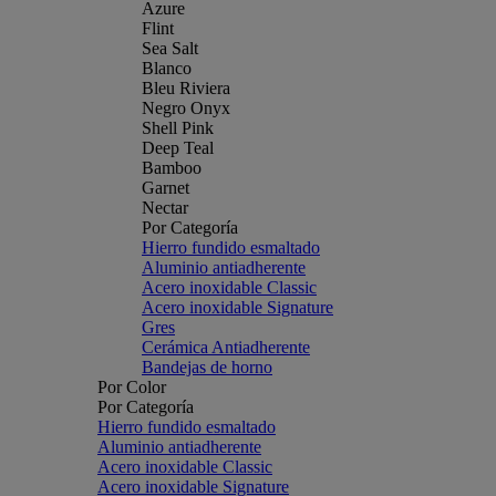
Azure
Flint
Sea Salt
Blanco
Bleu Riviera
Negro Onyx
Shell Pink
Deep Teal
Bamboo
Garnet
Nectar
Por Categoría
Hierro fundido esmaltado
Aluminio antiadherente
Acero inoxidable Classic
Acero inoxidable Signature
Gres
Cerámica Antiadherente
Bandejas de horno
Por Color
Por Categoría
Hierro fundido esmaltado
Aluminio antiadherente
Acero inoxidable Classic
Acero inoxidable Signature