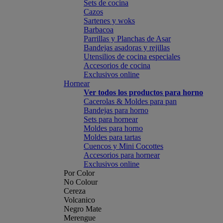
Sets de cocina
Cazos
Sartenes y woks
Barbacoa
Parrillas y Planchas de Asar
Bandejas asadoras y rejillas
Utensilios de cocina especiales
Accesorios de cocina
Exclusivos online
Hornear
Ver todos los productos para horno
Cacerolas & Moldes para pan
Bandejas para horno
Sets para hornear
Moldes para horno
Moldes para tartas
Cuencos y Mini Cocottes
Accesorios para hornear
Exclusivos online
Por Color
No Colour
Cereza
Volcanico
Negro Mate
Merengue