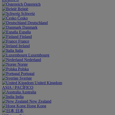
Österreich
België
Schweiz
Česko
Deutschland
Danmark
España
Finland
France
Ireland
Italia
Luxembourg
Nederland
Norge
Polska
Portugal
Sverige
United Kingdom
ASIA / PACÍFICO
Australia
India
New Zealand
Hong Kong
日本