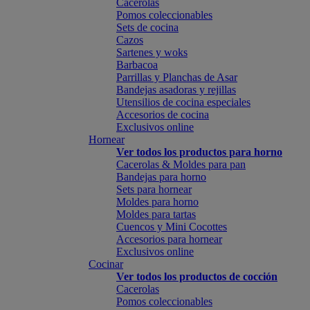
Cacerolas
Pomos coleccionables
Sets de cocina
Cazos
Sartenes y woks
Barbacoa
Parrillas y Planchas de Asar
Bandejas asadoras y rejillas
Utensilios de cocina especiales
Accesorios de cocina
Exclusivos online
Hornear
Ver todos los productos para horno
Cacerolas & Moldes para pan
Bandejas para horno
Sets para hornear
Moldes para horno
Moldes para tartas
Cuencos y Mini Cocottes
Accesorios para hornear
Exclusivos online
Cocinar
Ver todos los productos de cocción
Cacerolas
Pomos coleccionables