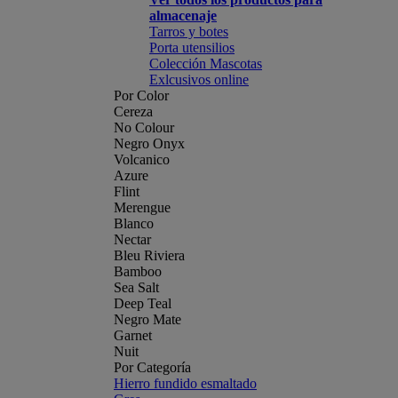
almacenaje
Tarros y botes
Porta utensilios
Colección Mascotas
Exlcusivos online
Por Color
Cereza
No Colour
Negro Onyx
Volcanico
Azure
Flint
Merengue
Blanco
Nectar
Bleu Riviera
Bamboo
Sea Salt
Deep Teal
Negro Mate
Garnet
Nuit
Por Categoría
Hierro fundido esmaltado