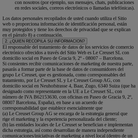
con nosotros (por ejemplo, sus mensajes, chats, publicaciones
en redes sociales, correos electrónicos o llamadas telefónicas).
Los datos personales recopilados de usted cuando utiliza el Sitio
web o proporciona información de identificación personal, están
muy protegidos y tiene los derechos de privacidad que se explican
en el párrafo 8) a continuación.
2. ¿QUIEN RECOPILA SU INFORMACION?
El responsable del tratamiento de datos de los servicios de comercio
electrónico ofrecidos a través del Sitio Web es Le Creuset SL con
domicilio social en Paseo de Gracia 9, 2º - 08007 – Barcelona.
Si consientes recibir comunicaciones de marketing de nuestra parte,
pasarás a formar parte de la base de datos de consumidores del
grupo Le Creuset, que es gestionada, como corresponsables del
tratamiento, por Le Creuset SL y Le Creuset Group AG, con
domicilio social en Neuhofstrasse 4, Baar, Zugo, 6340 Suiza (que ha
designado como representante en la UE a Le Creuset SL, con
número de IVA B62153630, con oficinas en Paseo de Gracia 9, 2º,
08007 Barcelona, España), en base a un acuerdo de
corresponsabilidad que establece esencialmente que
(a) Le Creuset Group AG se encarga de la estrategia general que
rige el marketing y la experiencia personalizada del cliente;
(b) las entidades locales de Le Creuset se benefician e implementan
dicha estrategia, así como desarrollan de manera independiente
comunicaciones/iniciativas de marketing a nivel local (dentro de un