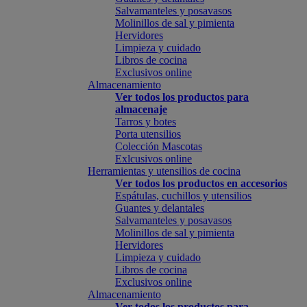
Salvamanteles y posavasos
Molinillos de sal y pimienta
Hervidores
Limpieza y cuidado
Libros de cocina
Exclusivos online
Almacenamiento
Ver todos los productos para
almacenaje
Tarros y botes
Porta utensilios
Colección Mascotas
Exlcusivos online
Herramientas y utensilios de cocina
Ver todos los productos en accesorios
Espátulas, cuchillos y utensilios
Guantes y delantales
Salvamanteles y posavasos
Molinillos de sal y pimienta
Hervidores
Limpieza y cuidado
Libros de cocina
Exclusivos online
Almacenamiento
Ver todos los productos para