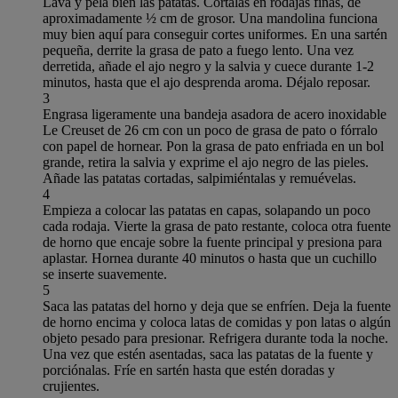
Lava y pela bien las patatas. Córtalas en rodajas finas, de
aproximadamente ½ cm de grosor. Una mandolina funciona
muy bien aquí para conseguir cortes uniformes. En una sartén
pequeña, derrite la grasa de pato a fuego lento. Una vez
derretida, añade el ajo negro y la salvia y cuece durante 1-2
minutos, hasta que el ajo desprenda aroma. Déjalo reposar.
3
Engrasa ligeramente una bandeja asadora de acero inoxidable
Le Creuset de 26 cm con un poco de grasa de pato o fórralo
con papel de hornear. Pon la grasa de pato enfriada en un bol
grande, retira la salvia y exprime el ajo negro de las pieles.
Añade las patatas cortadas, salpimiéntalas y remuévelas.
4
Empieza a colocar las patatas en capas, solapando un poco
cada rodaja. Vierte la grasa de pato restante, coloca otra fuente
de horno que encaje sobre la fuente principal y presiona para
aplastar. Hornea durante 40 minutos o hasta que un cuchillo
se inserte suavemente.
5
Saca las patatas del horno y deja que se enfríen. Deja la fuente
de horno encima y coloca latas de comidas y pon latas o algún
objeto pesado para presionar. Refrigera durante toda la noche.
Una vez que estén asentadas, saca las patatas de la fuente y
porciónalas. Fríe en sartén hasta que estén doradas y
crujientes.