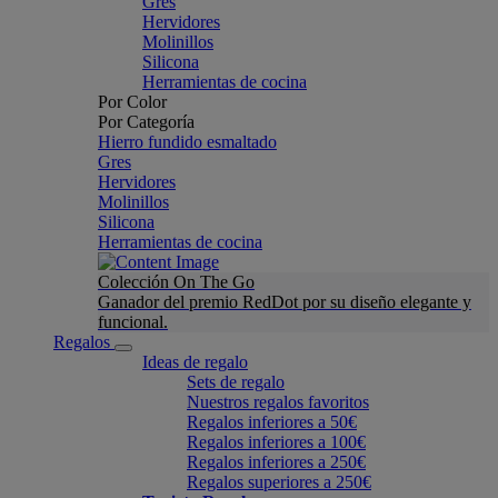
Gres
Hervidores
Molinillos
Silicona
Herramientas de cocina
Por Color
Por Categoría
Hierro fundido esmaltado
Gres
Hervidores
Molinillos
Silicona
Herramientas de cocina
Colección On The Go
Ganador del premio RedDot por su diseño elegante y
funcional.
Regalos
Ideas de regalo
Sets de regalo
Nuestros regalos favoritos
Regalos inferiores a 50€
Regalos inferiores a 100€
Regalos inferiores a 250€
Regalos superiores a 250€