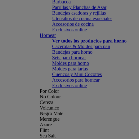
Barbacoa
Parrillas y Planchas de Asar
Bandejas asadoras y rejillas
Utensilios de cocina especiales
Accesorios de cocina
Exclusivos online
Hornear
Ver todos los productos para horno
Cacerolas & Moldes para pan
Bandejas para horno
Sets para hornear
Moldes para horno
Moldes para tartas
Cuencos y Mini Cocottes
Accesorios para hornear
Exclusivos online
Por Color
No Colour
Cereza
Volcanico
Negro Mate
Merengue
Azure
Flint
Sea Salt