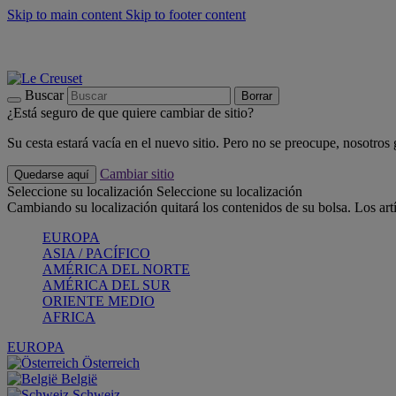
Skip to main content
Skip to footer content
📣 Últimas unidades: ahorra hasta un -40%
COMPRAR
Barbacoas, pícnics, crea tu verano con Le Creuset
COMPRAR
Descubre el color del verano: Bleu Riviera
COMPRAR
Buscar
Borrar
¿Está seguro de que quiere cambiar de sitio?
Su cesta estará vacía en el nuevo sitio. Pero no se preocupe, nosotros
Cambiar sitio
Quedarse aquí
Seleccione su localización
Seleccione su localización
Cambiando su localización quitará los contenidos de su bolsa. Los art
EUROPA
ASIA / PACÍFICO
AMÉRICA DEL NORTE
AMÉRICA DEL SUR
ORIENTE MEDIO
AFRICA
EUROPA
Österreich
België
Schweiz