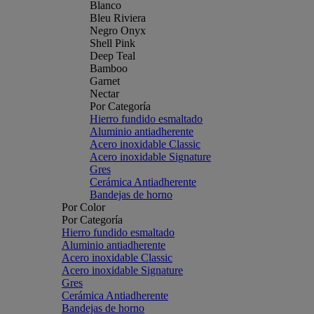
Blanco
Bleu Riviera
Negro Onyx
Shell Pink
Deep Teal
Bamboo
Garnet
Nectar
Por Categoría
Hierro fundido esmaltado
Aluminio antiadherente
Acero inoxidable Classic
Acero inoxidable Signature
Gres
Cerámica Antiadherente
Bandejas de horno
Por Color
Por Categoría
Hierro fundido esmaltado
Aluminio antiadherente
Acero inoxidable Classic
Acero inoxidable Signature
Gres
Cerámica Antiadherente
Bandejas de horno