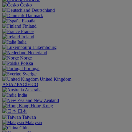
Česko
Deutschland
Danmark
España
Finland
France
Ireland
Italia
Luxembourg
Nederland
Norge
Polska
Portugal
Sverige
United Kingdom
ASIA / PACÍFICO
Australia
India
New Zealand
Hong Kong
日本
Taiwan
Malaysia
China