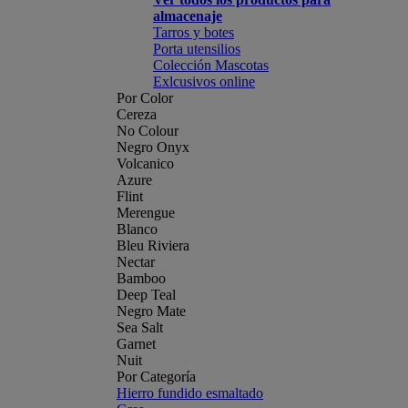
almacenaje
Tarros y botes
Porta utensilios
Colección Mascotas
Exlcusivos online
Por Color
Cereza
No Colour
Negro Onyx
Volcanico
Azure
Flint
Merengue
Blanco
Bleu Riviera
Nectar
Bamboo
Deep Teal
Negro Mate
Sea Salt
Garnet
Nuit
Por Categoría
Hierro fundido esmaltado