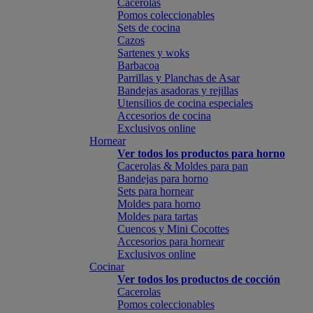
Cacerolas
Pomos coleccionables
Sets de cocina
Cazos
Sartenes y woks
Barbacoa
Parrillas y Planchas de Asar
Bandejas asadoras y rejillas
Utensilios de cocina especiales
Accesorios de cocina
Exclusivos online
Hornear
Ver todos los productos para horno
Cacerolas & Moldes para pan
Bandejas para horno
Sets para hornear
Moldes para horno
Moldes para tartas
Cuencos y Mini Cocottes
Accesorios para hornear
Exclusivos online
Cocinar
Ver todos los productos de cocción
Cacerolas
Pomos coleccionables