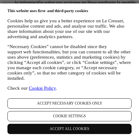
la información sobre sus acciones en línea mediante la gestión
de su configuración de cookies (sin embargo, recuerde que
This website uses first- and third-party cookies
ciertas cookies son necesarias para el uso del sitio web).
Tenga en cuenta que esto no le excluye de recibir anuncios,
Cookies help us give you a better experience on Le Creuset,
ofertas o comunicaciones. Seguirá recibiendo anuncios,
personalise content and ads, and analyse our traffic. We also
ofertas o comunicaciones genéricos. Para obtener más
share information about your use of our site with our
información sobre cómo utilizamos las cookies y cómo puede
advertising and analytics partners.
eliminarlas, visite nuestra Política de cookies
aquí
.
“Necessary Cookies” cannot be disabled since they
Valoración del producto. En caso de que haya comprado uno
support web functionalities, but you can consent to all the other
de nuestros productos, podemos enviar un correo electrónico
uses above (preferences, statistics and marketing cookies) by
solicitando la opinión sobre sus productos. Estamos
clicking “Accept all cookies”, or click “Cookie settings”, where
interesados en las opiniones de los productos de nuestros
you manage each cookie category, or “Accept necessary
clientes (si desean proporcionar dicha información) para
cookies only”, so that no other category of cookies will be
mejorar constantemente nuestros productos y servicios. Al
installed.
final del proceso de compra, también podemos invitarle a
escribir su opinión del producto. La opinión no es obligatoria,
Check our
Cookie Policy
.
y usted es libre de enviarla o no.
Whatsapp para empresas. Algunas de nuestras tiendas físicas
utilizan WhatsApp para Empresas con los clientes que así lo
ACCEPT NECESSARY COOKIES ONLY
solicitan, con el único fin de prestarles asistencia y enviarles
información sobre nuestros productos. Este canal no está
COOKIE SETTINGS
destinado a realizar la venta de nuestros productos. No se
solicitarán datos de tarjetas de crédito ni otra información
ACCEPT ALL COOKIES
sensible a través de WhatsApp. Puede obtener más
información sobre las condiciones y garantías de WhatsApp