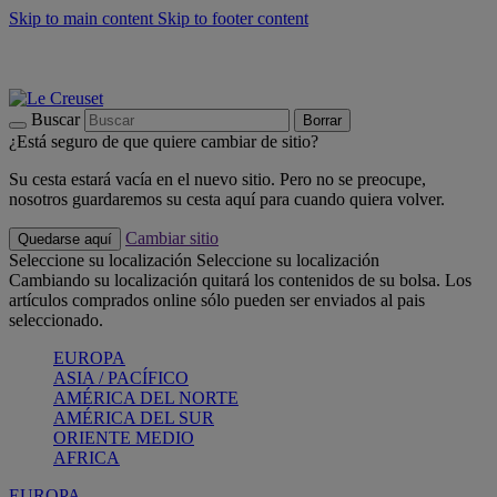
Skip to main content
Skip to footer content
📣 Últimas unidades: ahorra hasta un -40%
COMPRAR
Barbacoas, pícnics, crea tu verano con Le Creuset
COMPRAR
Descubre el color del verano: Bleu Riviera
COMPRAR
Buscar
Borrar
¿Está seguro de que quiere cambiar de sitio?
Su cesta estará vacía en el nuevo sitio. Pero no se preocupe,
nosotros guardaremos su cesta aquí para cuando quiera volver.
Cambiar sitio
Quedarse aquí
Seleccione su localización
Seleccione su localización
Cambiando su localización quitará los contenidos de su bolsa. Los
artículos comprados online sólo pueden ser enviados al pais
seleccionado.
EUROPA
ASIA / PACÍFICO
AMÉRICA DEL NORTE
AMÉRICA DEL SUR
ORIENTE MEDIO
AFRICA
EUROPA