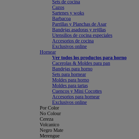
Sets de cocina
Cazos
Sartenes y woks
Barbacoa
Parrillas y Planchas de Asar
Bandejas asadoras y rejillas
Utensilios de cocina especiales
Accesorios de cocina
Exclusivos online
Hornear
Ver todos los productos para horno
Cacerolas & Moldes para pan
Bandejas para horno
Sets para hornear
Moldes para horno
Moldes para tartas
Cuencos y Mini Cocottes
Accesorios para hornear
Exclusivos online
Por Color
No Colour
Cereza
Volcanico
Negro Mate
Merengue