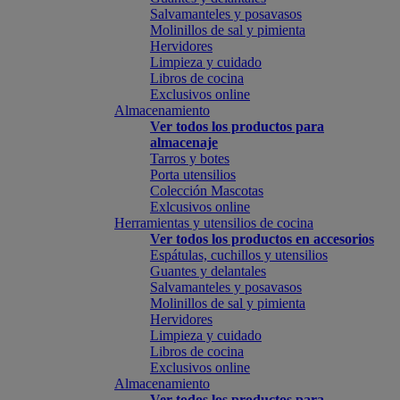
Salvamanteles y posavasos
Molinillos de sal y pimienta
Hervidores
Limpieza y cuidado
Libros de cocina
Exclusivos online
Almacenamiento
Ver todos los productos para
almacenaje
Tarros y botes
Porta utensilios
Colección Mascotas
Exlcusivos online
Herramientas y utensilios de cocina
Ver todos los productos en accesorios
Espátulas, cuchillos y utensilios
Guantes y delantales
Salvamanteles y posavasos
Molinillos de sal y pimienta
Hervidores
Limpieza y cuidado
Libros de cocina
Exclusivos online
Almacenamiento
Ver todos los productos para