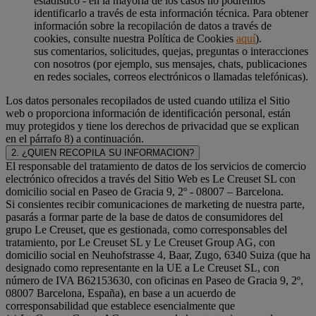
estadístico - en la mayoría de los casos no podremos
identificarlo a través de esta información técnica. Para obtener
información sobre la recopilación de datos a través de
cookies, consulte nuestra Política de Cookies
aquí
).
sus comentarios, solicitudes, quejas, preguntas o interacciones
con nosotros (por ejemplo, sus mensajes, chats, publicaciones
en redes sociales, correos electrónicos o llamadas telefónicas).
Los datos personales recopilados de usted cuando utiliza el Sitio
web o proporciona información de identificación personal, están
muy protegidos y tiene los derechos de privacidad que se explican
en el párrafo 8) a continuación.
2. ¿QUIEN RECOPILA SU INFORMACION?
El responsable del tratamiento de datos de los servicios de comercio
electrónico ofrecidos a través del Sitio Web es Le Creuset SL con
domicilio social en Paseo de Gracia 9, 2º - 08007 – Barcelona.
Si consientes recibir comunicaciones de marketing de nuestra parte,
pasarás a formar parte de la base de datos de consumidores del
grupo Le Creuset, que es gestionada, como corresponsables del
tratamiento, por Le Creuset SL y Le Creuset Group AG, con
domicilio social en Neuhofstrasse 4, Baar, Zugo, 6340 Suiza (que ha
designado como representante en la UE a Le Creuset SL, con
número de IVA B62153630, con oficinas en Paseo de Gracia 9, 2º,
08007 Barcelona, España), en base a un acuerdo de
corresponsabilidad que establece esencialmente que