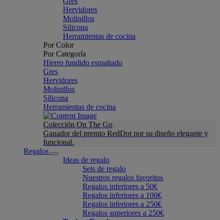
Gres
Hervidores
Molinillos
Silicona
Herramientas de cocina
Por Color
Por Categoría
Hierro fundido esmaltado
Gres
Hervidores
Molinillos
Silicona
Herramientas de cocina
Colección On The Go
Ganador del premio RedDot por su diseño elegante y
funcional.
Regalos
Ideas de regalo
Sets de regalo
Nuestros regalos favoritos
Regalos inferiores a 50€
Regalos inferiores a 100€
Regalos inferiores a 250€
Regalos superiores a 250€