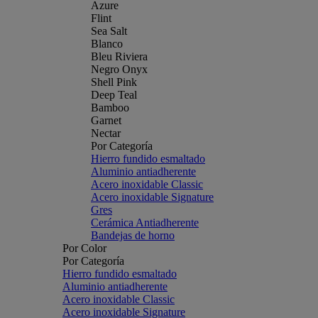
Azure
Flint
Sea Salt
Blanco
Bleu Riviera
Negro Onyx
Shell Pink
Deep Teal
Bamboo
Garnet
Nectar
Por Categoría
Hierro fundido esmaltado
Aluminio antiadherente
Acero inoxidable Classic
Acero inoxidable Signature
Gres
Cerámica Antiadherente
Bandejas de horno
Por Color
Por Categoría
Hierro fundido esmaltado
Aluminio antiadherente
Acero inoxidable Classic
Acero inoxidable Signature