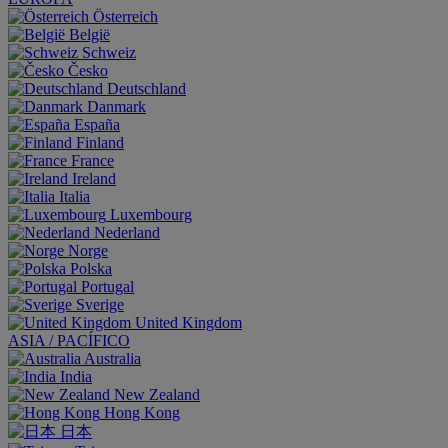
Österreich
België
Schweiz
Česko
Deutschland
Danmark
España
Finland
France
Ireland
Italia
Luxembourg
Nederland
Norge
Polska
Portugal
Sverige
United Kingdom
ASIA / PACÍFICO
Australia
India
New Zealand
Hong Kong
日本