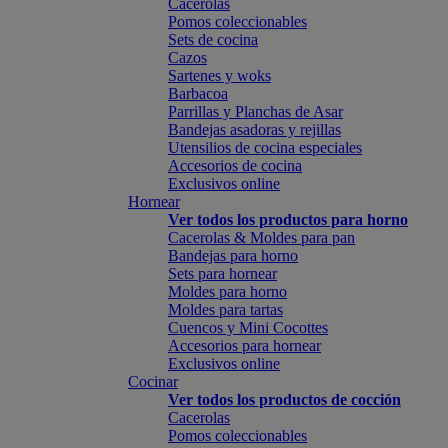
Cacerolas
Pomos coleccionables
Sets de cocina
Cazos
Sartenes y woks
Barbacoa
Parrillas y Planchas de Asar
Bandejas asadoras y rejillas
Utensilios de cocina especiales
Accesorios de cocina
Exclusivos online
Hornear
Ver todos los productos para horno
Cacerolas & Moldes para pan
Bandejas para horno
Sets para hornear
Moldes para horno
Moldes para tartas
Cuencos y Mini Cocottes
Accesorios para hornear
Exclusivos online
Cocinar
Ver todos los productos de cocción
Cacerolas
Pomos coleccionables