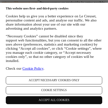
privacy@lecreuset.com
. Procesaremos su exclusión lo antes posible,
pero en algunas circunstancias puede recibir algunos mensajes más
This website uses first- and third-party cookies
hasta que la exclusión se procese por completo.
Por favor,
recuerde que no pasamos ni vendemos sus datos de contacto y
Cookies help us give you a better experience on Le Creuset,
otros datos personales a otras empresas para sus fines de
personalise content and ads, and analyse our traffic. We also
share information about your use of our site with our
marketing.
advertising and analytics partners.
En caso de que haya comprado uno de nuestros productos, podemos
“Necessary Cookies” cannot be disabled since they
enviar un correo electrónico solicitando la opinión sobre sus
support web functionalities, but you can consent to all the other
productos. Estamos interesados en las opiniones de los productos de
uses above (preferences, statistics and marketing cookies) by
nuestros clientes (si desean proporcionar dicha información) para
clicking “Accept all cookies”, or click “Cookie settings”, where
mejorar constantemente nuestros productos y servicios. Al final del
you manage each cookie category, or “Accept necessary
proceso de compra, también podemos invitarle a escribir su opinión
cookies only”, so that no other category of cookies will be
del producto. La opinión no es obligatoria, y usted es libre de
installed.
enviarla o no.
Check our
Cookie Policy
.
REORIENTACIÓN / ADAPTACIÓN DE NUESTRAS
OFERTAS Y MEJORA DE LA EXPERIENCIA DEL
CLIENTE Nos gustaría utilizar sus datos para adaptar
ACCEPT NECESSARY COOKIES ONLY
nuestros servicios y ofertas a sus necesidades y preferencias
para proporcionarle una experiencia de cliente personalizada
COOKIE SETTINGS
de Le Creuset. Lo haremos analizando sus hábitos o intereses,
por ejemplo, en relación con los productos más vistos, su
ACCEPT ALL COOKIES
interacción con nosotros en las redes sociales, qué páginas de
nuestro sitio web visita, qué contenido de nuestras ofertas lee