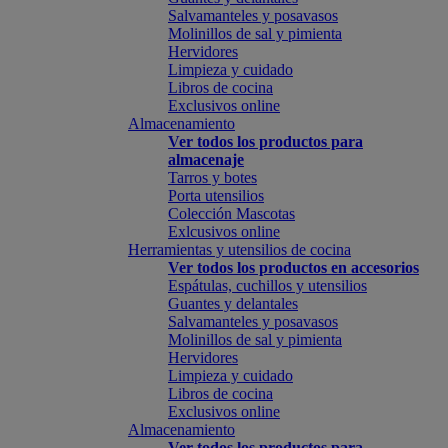
Salvamanteles y posavasos
Molinillos de sal y pimienta
Hervidores
Limpieza y cuidado
Libros de cocina
Exclusivos online
Almacenamiento
Ver todos los productos para
almacenaje
Tarros y botes
Porta utensilios
Colección Mascotas
Exlcusivos online
Herramientas y utensilios de cocina
Ver todos los productos en accesorios
Espátulas, cuchillos y utensilios
Guantes y delantales
Salvamanteles y posavasos
Molinillos de sal y pimienta
Hervidores
Limpieza y cuidado
Libros de cocina
Exclusivos online
Almacenamiento
Ver todos los productos para