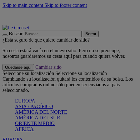
Skip to main content
Skip to footer content
📣 Últimas unidades: ahorra hasta un -40%
COMPRAR
Barbacoas, pícnics, crea tu verano con Le Creuset
COMPRAR
Descubre el color del verano: Bleu Riviera
COMPRAR
Buscar
Borrar
¿Está seguro de que quiere cambiar de sitio?
Su cesta estará vacía en el nuevo sitio. Pero no se preocupe,
nosotros guardaremos su cesta aquí para cuando quiera volver.
Cambiar sitio
Quedarse aquí
Seleccione su localización
Seleccione su localización
Cambiando su localización quitará los contenidos de su bolsa. Los
artículos comprados online sólo pueden ser enviados al pais
seleccionado.
EUROPA
ASIA / PACÍFICO
AMÉRICA DEL NORTE
AMÉRICA DEL SUR
ORIENTE MEDIO
AFRICA
EUROPA