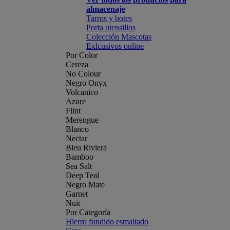
almacenaje
Tarros y botes
Porta utensilios
Colección Mascotas
Exlcusivos online
Por Color
Cereza
No Colour
Negro Onyx
Volcanico
Azure
Flint
Merengue
Blanco
Nectar
Bleu Riviera
Bamboo
Sea Salt
Deep Teal
Negro Mate
Garnet
Nuit
Por Categoría
Hierro fundido esmaltado