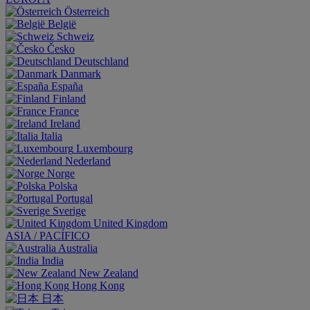
Österreich
België
Schweiz
Česko
Deutschland
Danmark
España
Finland
France
Ireland
Italia
Luxembourg
Nederland
Norge
Polska
Portugal
Sverige
United Kingdom
ASIA / PACÍFICO
Australia
India
New Zealand
Hong Kong
日本