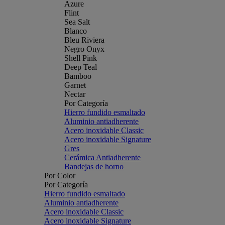
Azure
Flint
Sea Salt
Blanco
Bleu Riviera
Negro Onyx
Shell Pink
Deep Teal
Bamboo
Garnet
Nectar
Por Categoría
Hierro fundido esmaltado
Aluminio antiadherente
Acero inoxidable Classic
Acero inoxidable Signature
Gres
Cerámica Antiadherente
Bandejas de horno
Por Color
Por Categoría
Hierro fundido esmaltado
Aluminio antiadherente
Acero inoxidable Classic
Acero inoxidable Signature