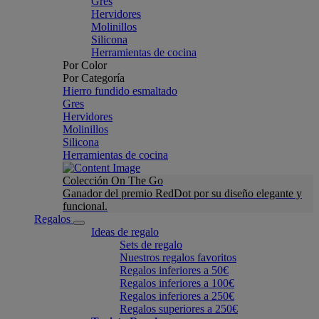
Gres
Hervidores
Molinillos
Silicona
Herramientas de cocina
Por Color
Por Categoría
Hierro fundido esmaltado
Gres
Hervidores
Molinillos
Silicona
Herramientas de cocina
Colección On The Go
Ganador del premio RedDot por su diseño elegante y
funcional.
Regalos
Ideas de regalo
Sets de regalo
Nuestros regalos favoritos
Regalos inferiores a 50€
Regalos inferiores a 100€
Regalos inferiores a 250€
Regalos superiores a 250€