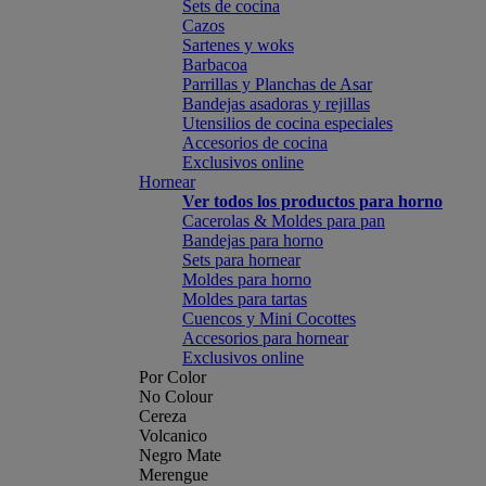
Sets de cocina
Cazos
Sartenes y woks
Barbacoa
Parrillas y Planchas de Asar
Bandejas asadoras y rejillas
Utensilios de cocina especiales
Accesorios de cocina
Exclusivos online
Hornear
Ver todos los productos para horno
Cacerolas & Moldes para pan
Bandejas para horno
Sets para hornear
Moldes para horno
Moldes para tartas
Cuencos y Mini Cocottes
Accesorios para hornear
Exclusivos online
Por Color
No Colour
Cereza
Volcanico
Negro Mate
Merengue