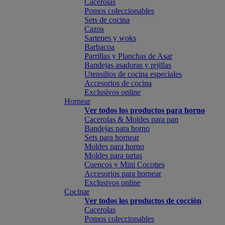
Cacerolas
Pomos coleccionables
Sets de cocina
Cazos
Sartenes y woks
Barbacoa
Parrillas y Planchas de Asar
Bandejas asadoras y rejillas
Utensilios de cocina especiales
Accesorios de cocina
Exclusivos online
Hornear
Ver todos los productos para horno
Cacerolas & Moldes para pan
Bandejas para horno
Sets para hornear
Moldes para horno
Moldes para tartas
Cuencos y Mini Cocottes
Accesorios para hornear
Exclusivos online
Cocinar
Ver todos los productos de cocción
Cacerolas
Pomos coleccionables