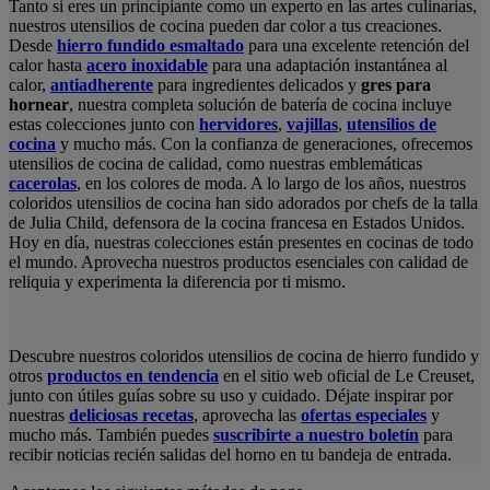
Tanto si eres un principiante como un experto en las artes culinarias,
nuestros utensilios de cocina pueden dar color a tus creaciones.
Desde
hierro fundido esmaltado
para una excelente retención del
calor hasta
acero inoxidable
para una adaptación instantánea al
calor,
antiadherente
para ingredientes delicados y
gres para
hornear
, nuestra completa solución de batería de cocina incluye
estas colecciones junto con
hervidores
,
vajillas
,
utensilios de
cocina
y mucho más. Con la confianza de generaciones, ofrecemos
utensilios de cocina de calidad, como nuestras emblemáticas
cacerolas
, en los colores de moda. A lo largo de los años, nuestros
coloridos utensilios de cocina han sido adorados por chefs de la talla
de Julia Child, defensora de la cocina francesa en Estados Unidos.
Hoy en día, nuestras colecciones están presentes en cocinas de todo
el mundo. Aprovecha nuestros productos esenciales con calidad de
reliquia y experimenta la diferencia por ti mismo.
Descubre nuestros coloridos utensilios de cocina de hierro fundido y
otros
productos en tendencia
en el sitio web oficial de Le Creuset,
junto con útiles guías sobre su uso y cuidado. Déjate inspirar por
nuestras
deliciosas recetas
, aprovecha las
ofertas especiales
y
mucho más. También puedes
suscribirte a nuestro boletín
para
recibir noticias recién salidas del horno en tu bandeja de entrada.