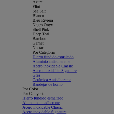
Azure
Flint
Sea Salt
Blanco
Bleu Riviera
Negro Onyx
Shell Pink
Deep Teal
Bamboo
Garnet
Nectar
Por Categoría
Hierro fundido esmaltado
Aluminio antiadherente
Acero inoxidable Classic
Acero inoxidable Signature
Gres
Cerámica Antiadherente
Bandejas de horno
Por Color
Por Categoría
Hierro fundido esmaltado
Aluminio antiadherente
Acero inoxidable Classic
Acero inoxidable Signature