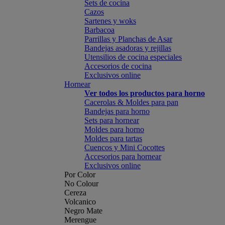
Sets de cocina
Cazos
Sartenes y woks
Barbacoa
Parrillas y Planchas de Asar
Bandejas asadoras y rejillas
Utensilios de cocina especiales
Accesorios de cocina
Exclusivos online
Hornear
Ver todos los productos para horno
Cacerolas & Moldes para pan
Bandejas para horno
Sets para hornear
Moldes para horno
Moldes para tartas
Cuencos y Mini Cocottes
Accesorios para hornear
Exclusivos online
Por Color
No Colour
Cereza
Volcanico
Negro Mate
Merengue