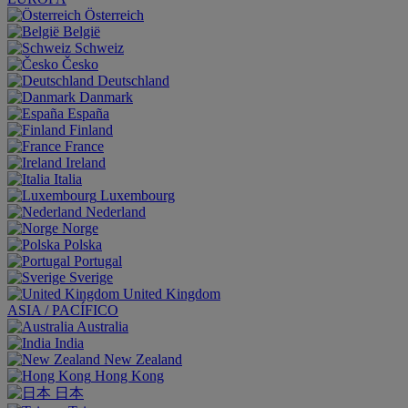
Österreich
België
Schweiz
Česko
Deutschland
Danmark
España
Finland
France
Ireland
Italia
Luxembourg
Nederland
Norge
Polska
Portugal
Sverige
United Kingdom
ASIA / PACÍFICO
Australia
India
New Zealand
Hong Kong
日本