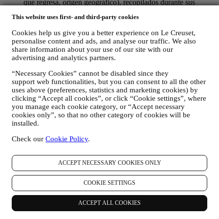
que regresa, origen geográfico), recopilados durante sus
visitas al Sitio Web (ya sea que sea usuario registrado o no),
This website uses first- and third-party cookies
mediante el uso de registros y/o tecnologías de seguimiento
como "cookies" y otras tecnologías similares (incluidos los
Cookies help us give you a better experience on Le Creuset,
píxeles de seguimiento en los correos electrónicos), para
personalise content and ads, and analyse our traffic. We also
mejorar nuestros servicios y anuncios, o para nuestro análisis
share information about your use of our site with our
estadístico - en la mayoría de los casos no podremos
advertising and analytics partners.
identificarlo a través de esta información técnica. Para obtener
información sobre la recopilación de datos a través de
“Necessary Cookies” cannot be disabled since they
cookies, consulte nuestra Política de Cookies
aquí
).
support web functionalities, but you can consent to all the other
uses above (preferences, statistics and marketing cookies) by
sus comentarios, solicitudes, quejas, preguntas o interacciones
clicking “Accept all cookies”, or click “Cookie settings”, where
con nosotros (por ejemplo, sus mensajes, chats, publicaciones
you manage each cookie category, or “Accept necessary
en redes sociales, correos electrónicos o llamadas telefónicas).
cookies only”, so that no other category of cookies will be
installed.
Los datos personales recopilados de usted cuando utiliza el Sitio
web o proporciona información de identificación personal, están
Check our
Cookie Policy
.
muy protegidos y tiene los derechos de privacidad que se explican
en el párrafo 8) a continuación.
2. ¿QUIEN RECOPILA SU INFORMACION?
ACCEPT NECESSARY COOKIES ONLY
El responsable del tratamiento de datos de los servicios de comercio
electrónico ofrecidos a través del Sitio Web es Le Creuset SL con
COOKIE SETTINGS
domicilio social en Paseo de Gracia 9, 2º - 08007 – Barcelona.
Si consientes recibir comunicaciones de marketing de nuestra parte,
ACCEPT ALL COOKIES
pasarás a formar parte de la base de datos de consumidores del
grupo Le Creuset, que es gestionada, como corresponsables del