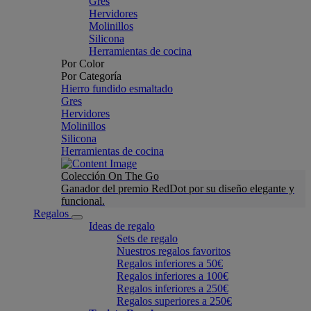
Gres
Hervidores
Molinillos
Silicona
Herramientas de cocina
Por Color
Por Categoría
Hierro fundido esmaltado
Gres
Hervidores
Molinillos
Silicona
Herramientas de cocina
Colección On The Go
Ganador del premio RedDot por su diseño elegante y
funcional.
Regalos
Ideas de regalo
Sets de regalo
Nuestros regalos favoritos
Regalos inferiores a 50€
Regalos inferiores a 100€
Regalos inferiores a 250€
Regalos superiores a 250€