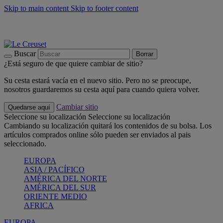
Skip to main content
Skip to footer content
📣 Últimas unidades: ahorra hasta un -40%
COMPRAR
Barbacoas, pícnics, crea tu verano con Le Creuset
COMPRAR
Descubre el color del verano: Bleu Riviera
COMPRAR
Buscar
Borrar
¿Está seguro de que quiere cambiar de sitio?
Su cesta estará vacía en el nuevo sitio. Pero no se preocupe,
nosotros guardaremos su cesta aquí para cuando quiera volver.
Cambiar sitio
Quedarse aquí
Seleccione su localización
Seleccione su localización
Cambiando su localización quitará los contenidos de su bolsa. Los
artículos comprados online sólo pueden ser enviados al pais
seleccionado.
EUROPA
ASIA / PACÍFICO
AMÉRICA DEL NORTE
AMÉRICA DEL SUR
ORIENTE MEDIO
AFRICA
EUROPA