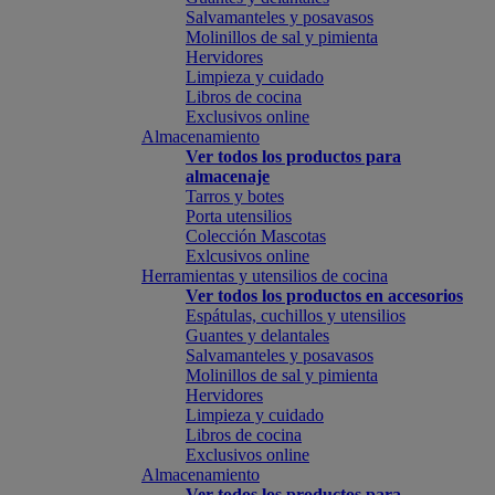
Salvamanteles y posavasos
Molinillos de sal y pimienta
Hervidores
Limpieza y cuidado
Libros de cocina
Exclusivos online
Almacenamiento
Ver todos los productos para
almacenaje
Tarros y botes
Porta utensilios
Colección Mascotas
Exlcusivos online
Herramientas y utensilios de cocina
Ver todos los productos en accesorios
Espátulas, cuchillos y utensilios
Guantes y delantales
Salvamanteles y posavasos
Molinillos de sal y pimienta
Hervidores
Limpieza y cuidado
Libros de cocina
Exclusivos online
Almacenamiento
Ver todos los productos para