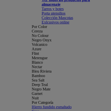
almacenaje
Tarros y botes
Porta utensilios
Colección Mascotas
Exlcusivos online
Por Color
Cereza
No Colour
Negro Onyx
Volcanico
Azure
Flint
Merengue
Blanco
Nectar
Bleu Riviera
Bamboo
Sea Salt
Deep Teal
Negro Mate
Garnet
Nuit
Por Categoría
Hierro fundido esmaltado