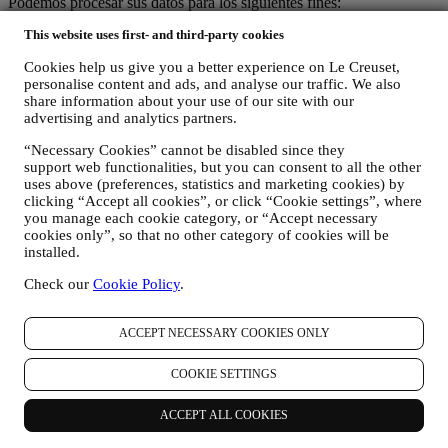
Podemos procesar sus datos para los siguientes fines:
This website uses first- and third-party cookies
PARA NUESTRAS OBLIGACIONES LEGALES Es
posible que tengamos que procesar algunos datos sobre usted
Cookies help us give you a better experience on Le Creuset,
para cumplir con nuestras obligaciones legales y otras
personalise content and ads, and analyse our traffic. We also
obligaciones derivadas de las instrucciones recibidas de las
share information about your use of our site with our
autoridades.
advertising and analytics partners.
PARA CREAR UNA CUENTA LE CREUSET
Utilizaremos sus datos para crear una cuenta de Le Creuset
“Necessary Cookies” cannot be disabled since they
que le dará acceso a una serie de ventajas dedicadas a los
support web functionalities, but you can consent to all the other
usuarios registrados, para disfrutar mejor de nuestros
uses above (preferences, statistics and marketing cookies) by
servicios, tales como un pago más rápido, guardar múltiples
clicking “Accept all cookies”, or click “Cookie settings”, where
direcciones de envío, ver y realizar un seguimiento de
you manage each cookie category, or “Accept necessary
pedidos. Cualquier actividad de procesamiento es necesaria
cookies only”, so that no other category of cookies will be
installed.
para permitirnos proporcionarle estos servicios como titular de
una cuenta de Le Creuset.
Check our
Cookie Policy
.
PARA GESTIONAR SUS PEDIDOS Y
PROPORCIONARLE NUESTROS PRODUCTOS,
SERVICIOS Y ASISTENCIA. Utilizaremos sus datos para
ACCEPT NECESSARY COOKIES ONLY
gestionar nuestra relación contractual con usted, su compra de
productos en el Sitio web y/o en nuestras tiendas Le Creuset,
COOKIE SETTINGS
su uso del Sitio web, cualquier asistencia posterior a la venta o
su participación en nuestros concursos. Es posible que
tengamos que procesar algunos datos sobre usted para
ACCEPT ALL COOKIES
nuestros fines administrativos relacionados con nuestra