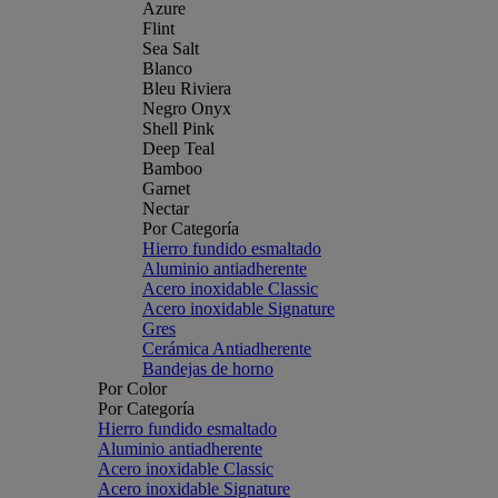
Azure
Flint
Sea Salt
Blanco
Bleu Riviera
Negro Onyx
Shell Pink
Deep Teal
Bamboo
Garnet
Nectar
Por Categoría
Hierro fundido esmaltado
Aluminio antiadherente
Acero inoxidable Classic
Acero inoxidable Signature
Gres
Cerámica Antiadherente
Bandejas de horno
Por Color
Por Categoría
Hierro fundido esmaltado
Aluminio antiadherente
Acero inoxidable Classic
Acero inoxidable Signature