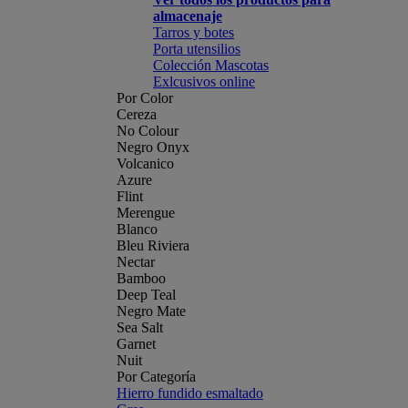
almacenaje
Tarros y botes
Porta utensilios
Colección Mascotas
Exlcusivos online
Por Color
Cereza
No Colour
Negro Onyx
Volcanico
Azure
Flint
Merengue
Blanco
Bleu Riviera
Nectar
Bamboo
Deep Teal
Negro Mate
Sea Salt
Garnet
Nuit
Por Categoría
Hierro fundido esmaltado