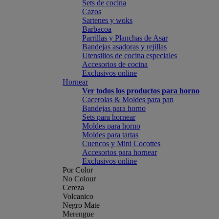
Sets de cocina
Cazos
Sartenes y woks
Barbacoa
Parrillas y Planchas de Asar
Bandejas asadoras y rejillas
Utensilios de cocina especiales
Accesorios de cocina
Exclusivos online
Hornear
Ver todos los productos para horno
Cacerolas & Moldes para pan
Bandejas para horno
Sets para hornear
Moldes para horno
Moldes para tartas
Cuencos y Mini Cocottes
Accesorios para hornear
Exclusivos online
Por Color
No Colour
Cereza
Volcanico
Negro Mate
Merengue