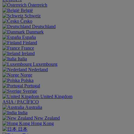
Österreich
België
Schweiz
Česko
Deutschland
Danmark
España
Finland
France
Ireland
Italia
Luxembourg
Nederland
Norge
Polska
Portugal
Sverige
United Kingdom
ASIA / PACÍFICO
Australia
India
New Zealand
Hong Kong
日本