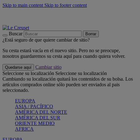
Skip to main content
Skip to footer content
📣 Últimas unidades: ahorra hasta un -40%
COMPRAR
Barbacoas, pícnics, crea tu verano con Le Creuset
COMPRAR
Descubre el color del verano: Bleu Riviera
COMPRAR
Buscar
Borrar
¿Está seguro de que quiere cambiar de sitio?
Su cesta estará vacía en el nuevo sitio. Pero no se preocupe,
nosotros guardaremos su cesta aquí para cuando quiera volver.
Cambiar sitio
Quedarse aquí
Seleccione su localización
Seleccione su localización
Cambiando su localización quitará los contenidos de su bolsa. Los
artículos comprados online sólo pueden ser enviados al pais
seleccionado.
EUROPA
ASIA / PACÍFICO
AMÉRICA DEL NORTE
AMÉRICA DEL SUR
ORIENTE MEDIO
AFRICA
EUROPA