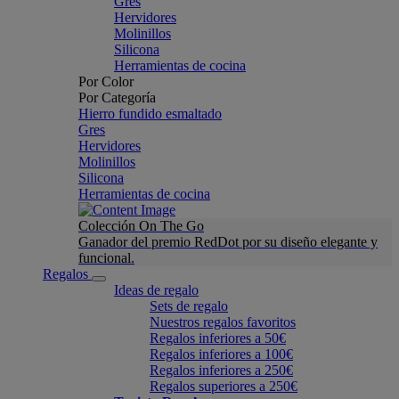
Gres
Hervidores
Molinillos
Silicona
Herramientas de cocina
Por Color
Por Categoría
Hierro fundido esmaltado
Gres
Hervidores
Molinillos
Silicona
Herramientas de cocina
Colección On The Go
Ganador del premio RedDot por su diseño elegante y
funcional.
Regalos
Ideas de regalo
Sets de regalo
Nuestros regalos favoritos
Regalos inferiores a 50€
Regalos inferiores a 100€
Regalos inferiores a 250€
Regalos superiores a 250€