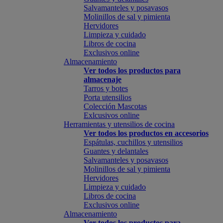
Salvamanteles y posavasos
Molinillos de sal y pimienta
Hervidores
Limpieza y cuidado
Libros de cocina
Exclusivos online
Almacenamiento
Ver todos los productos para
almacenaje
Tarros y botes
Porta utensilios
Colección Mascotas
Exlcusivos online
Herramientas y utensilios de cocina
Ver todos los productos en accesorios
Espátulas, cuchillos y utensilios
Guantes y delantales
Salvamanteles y posavasos
Molinillos de sal y pimienta
Hervidores
Limpieza y cuidado
Libros de cocina
Exclusivos online
Almacenamiento
Ver todos los productos para