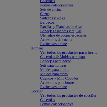
Cacerolas
Pomos coleccionables
Sets de cocina
Cazos
Sartenes y woks
Barbacoa
Parrillas y Planchas de Asar
Bandejas asadoras y rejillas
Utensilios de cocina especiales
Accesorios de cocina
Exclusivos online
Hornear
Ver todos los productos para horno
Cacerolas & Moldes para pan
Bandejas para horno
Sets para hornear
Moldes para horno
Moldes para tartas
Cuencos y Mini Cocottes
Accesorios para hornear
Exclusivos online
Cocinar
Ver todos los productos de cocción
Cacerolas
Pomos coleccionables