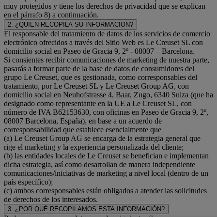
muy protegidos y tiene los derechos de privacidad que se explican
en el párrafo 8) a continuación.
2. ¿QUIEN RECOPILA SU INFORMACION?
El responsable del tratamiento de datos de los servicios de comercio
electrónico ofrecidos a través del Sitio Web es Le Creuset SL con
domicilio social en Paseo de Gracia 9, 2º - 08007 – Barcelona.
Si consientes recibir comunicaciones de marketing de nuestra parte,
pasarás a formar parte de la base de datos de consumidores del
grupo Le Creuset, que es gestionada, como corresponsables del
tratamiento, por Le Creuset SL y Le Creuset Group AG, con
domicilio social en Neuhofstrasse 4, Baar, Zugo, 6340 Suiza (que ha
designado como representante en la UE a Le Creuset SL, con
número de IVA B62153630, con oficinas en Paseo de Gracia 9, 2º,
08007 Barcelona, España), en base a un acuerdo de
corresponsabilidad que establece esencialmente que
(a) Le Creuset Group AG se encarga de la estrategia general que
rige el marketing y la experiencia personalizada del cliente;
(b) las entidades locales de Le Creuset se benefician e implementan
dicha estrategia, así como desarrollan de manera independiente
comunicaciones/iniciativas de marketing a nivel local (dentro de un
país específico);
(c) ambos corresponsables están obligados a atender las solicitudes
de derechos de los interesados.
3. ¿POR QUÉ RECOPILAMOS ESTA INFORMACIÓN?