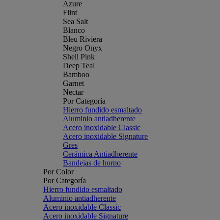
Azure
Flint
Sea Salt
Blanco
Bleu Riviera
Negro Onyx
Shell Pink
Deep Teal
Bamboo
Garnet
Nectar
Por Categoría
Hierro fundido esmaltado
Aluminio antiadherente
Acero inoxidable Classic
Acero inoxidable Signature
Gres
Cerámica Antiadherente
Bandejas de horno
Por Color
Por Categoría
Hierro fundido esmaltado
Aluminio antiadherente
Acero inoxidable Classic
Acero inoxidable Signature