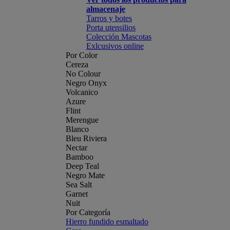
almacenaje
Tarros y botes
Porta utensilios
Colección Mascotas
Exlcusivos online
Por Color
Cereza
No Colour
Negro Onyx
Volcanico
Azure
Flint
Merengue
Blanco
Bleu Riviera
Nectar
Bamboo
Deep Teal
Negro Mate
Sea Salt
Garnet
Nuit
Por Categoría
Hierro fundido esmaltado