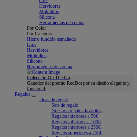
Gres
Hervidores
Molinillos
Silicona
Herramientas de cocina
Por Color
Por Categoría
Hierro fundido esmaltado
Gres
Hervidores
Molinillos
Silicona
Herramientas de cocina
Colección On The Go
Ganador del premio RedDot por su diseño elegante y
funcional.
Regalos
Ideas de regalo
Sets de regalo
Nuestros regalos favoritos
Regalos inferiores a 50€
Regalos inferiores a 100€
Regalos inferiores a 250€
Regalos superiores a 250€