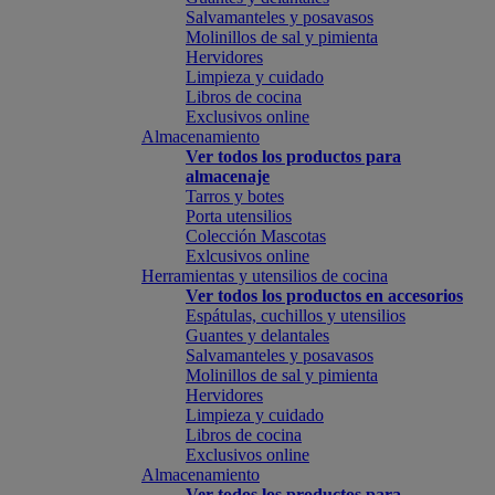
Salvamanteles y posavasos
Molinillos de sal y pimienta
Hervidores
Limpieza y cuidado
Libros de cocina
Exclusivos online
Almacenamiento
Ver todos los productos para
almacenaje
Tarros y botes
Porta utensilios
Colección Mascotas
Exlcusivos online
Herramientas y utensilios de cocina
Ver todos los productos en accesorios
Espátulas, cuchillos y utensilios
Guantes y delantales
Salvamanteles y posavasos
Molinillos de sal y pimienta
Hervidores
Limpieza y cuidado
Libros de cocina
Exclusivos online
Almacenamiento
Ver todos los productos para