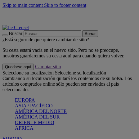
Skip to main content
Skip to footer content
📣 Últimas unidades: ahorra hasta un -40%
COMPRAR
Barbacoas, pícnics, crea tu verano con Le Creuset
COMPRAR
Descubre el color del verano: Bleu Riviera
COMPRAR
Buscar
Borrar
¿Está seguro de que quiere cambiar de sitio?
Su cesta estará vacía en el nuevo sitio. Pero no se preocupe,
nosotros guardaremos su cesta aquí para cuando quiera volver.
Cambiar sitio
Quedarse aquí
Seleccione su localización
Seleccione su localización
Cambiando su localización quitará los contenidos de su bolsa. Los
artículos comprados online sólo pueden ser enviados al pais
seleccionado.
EUROPA
ASIA / PACÍFICO
AMÉRICA DEL NORTE
AMÉRICA DEL SUR
ORIENTE MEDIO
AFRICA
EUROPA