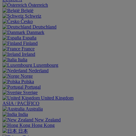
Österreich
België
Schweiz
Česko
Deutschland
Danmark
España
Finland
France
Ireland
Italia
Luxembourg
Nederland
Norge
Polska
Portugal
Sverige
United Kingdom
ASIA / PACÍFICO
Australia
India
New Zealand
Hong Kong
日本