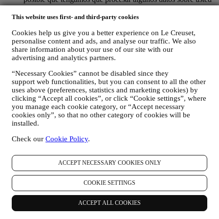
para cumplir con nuestras obligaciones legales y otras
obligaciones derivadas de las instrucciones recibidas de las
This website uses first- and third-party cookies
autoridades.
Cookies help us give you a better experience on Le Creuset,
PARA CREAR UNA CUENTA LE CREUSET
personalise content and ads, and analyse our traffic. We also
Utilizaremos sus datos para crear una cuenta de Le Creuset
share information about your use of our site with our
que le dará acceso a una serie de ventajas dedicadas a los
advertising and analytics partners.
usuarios registrados, para disfrutar mejor de nuestros
servicios, tales como un pago más rápido, guardar múltiples
“Necessary Cookies” cannot be disabled since they
direcciones de envío, ver y realizar un seguimiento de
support web functionalities, but you can consent to all the other
pedidos. Cualquier actividad de procesamiento es necesaria
uses above (preferences, statistics and marketing cookies) by
para permitirnos proporcionarle estos servicios como titular de
clicking “Accept all cookies”, or click “Cookie settings”, where
una cuenta de Le Creuset.
you manage each cookie category, or “Accept necessary
PARA GESTIONAR SUS PEDIDOS Y
cookies only”, so that no other category of cookies will be
PROPORCIONARLE NUESTROS PRODUCTOS,
installed.
SERVICIOS Y ASISTENCIA. Utilizaremos sus datos para
Check our
Cookie Policy
.
gestionar nuestra relación contractual con usted, su compra de
productos en el Sitio web y/o en nuestras tiendas Le Creuset,
su uso del Sitio web, cualquier asistencia posterior a la venta o
ACCEPT NECESSARY COOKIES ONLY
su participación en nuestros concursos. Es posible que
tengamos que procesar algunos datos sobre usted para
COOKIE SETTINGS
nuestros fines administrativos relacionados con nuestra
relación contractual con usted, como contabilidad, facturación
y auditoría, verificación de tarjetas de pago, detección de
ACCEPT ALL COOKIES
fraude, seguridad, pruebas de sistemas, mantenimiento y