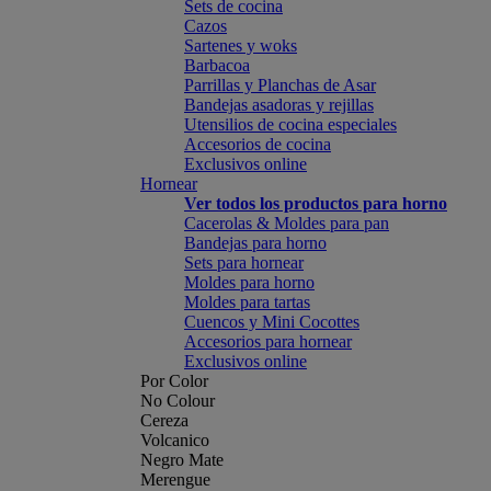
Sets de cocina
Cazos
Sartenes y woks
Barbacoa
Parrillas y Planchas de Asar
Bandejas asadoras y rejillas
Utensilios de cocina especiales
Accesorios de cocina
Exclusivos online
Hornear
Ver todos los productos para horno
Cacerolas & Moldes para pan
Bandejas para horno
Sets para hornear
Moldes para horno
Moldes para tartas
Cuencos y Mini Cocottes
Accesorios para hornear
Exclusivos online
Por Color
No Colour
Cereza
Volcanico
Negro Mate
Merengue