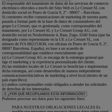
El responsable del tratamiento de datos de los servicios de comercio
electrónico ofrecidos a través del Sitio Web es Le Creuset SL con
domicilio social en Paseo de Gracia 9, 2º - 08007 – Barcelona.
Si consientes recibir comunicaciones de marketing de nuestra parte,
pasarás a formar parte de la base de datos de consumidores del
grupo Le Creuset, que es gestionada, como corresponsables del
tratamiento, por Le Creuset SL y Le Creuset Group AG, con
domicilio social en Neuhofstrasse 4, Baar, Zugo, 6340 Suiza (que ha
designado como representante en la UE a Le Creuset SL, con
número de IVA B62153630, con oficinas en Paseo de Gracia 9, 2º,
08007 Barcelona, España), en base a un acuerdo de
corresponsabilidad que establece esencialmente que
(a) Le Creuset Group AG se encarga de la estrategia general que
rige el marketing y la experiencia personalizada del cliente;
(b) las entidades locales de Le Creuset se benefician e implementan
dicha estrategia, así como desarrollan de manera independiente
comunicaciones/iniciativas de marketing a nivel local (dentro de un
país específico);
(c) ambos corresponsables están obligados a atender las solicitudes
de derechos de los interesados.
3. ¿POR QUÉ RECOPILAMOS ESTA INFORMACIÓN?
Podemos procesar sus datos para los siguientes fines:
PARA NUESTRAS OBLIGACIONES LEGALES Es
posible que tengamos que procesar algunos datos sobre usted