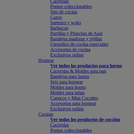
Cacerolas
Pomos coleccionables
Sets de cocina
Cazos
Sartenes y woks
Barbacoa
Parrillas y Planchas de Asar
Bandejas asadoras y rejillas
Utensilios de cocina especiales
Accesorios de cocina
Exclusivos online
Hornear
Ver todos los productos para horno
Cacerolas & Moldes para pan
Bandejas para horno
Sets para hornear
Moldes para horno
Moldes para tartas
Cuencos y Mini Cocottes
Accesorios para hornear
Exclusivos online
Cocinar
Ver todos los productos de cocción
Cacerolas
Pomos coleccionables