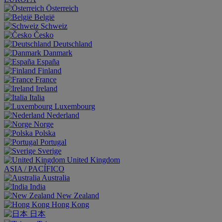
Österreich
België
Schweiz
Česko
Deutschland
Danmark
España
Finland
France
Ireland
Italia
Luxembourg
Nederland
Norge
Polska
Portugal
Sverige
United Kingdom
ASIA / PACÍFICO
Australia
India
New Zealand
Hong Kong
日本