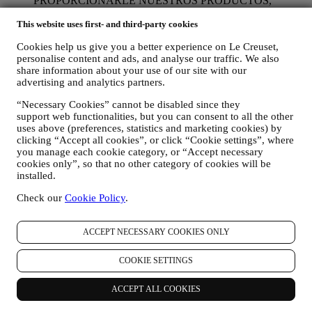
PROPORCIONARLE NUESTROS PRODUCTOS,
SERVICIOS Y ASISTENCIA. Utilizaremos sus datos para
This website uses first- and third-party cookies
gestionar nuestra relación contractual con usted, su compra de
productos en el Sitio web y/o en nuestras tiendas Le Creuset,
Cookies help us give you a better experience on Le Creuset,
su uso del Sitio web, cualquier asistencia posterior a la venta o
personalise content and ads, and analyse our traffic. We also
su participación en nuestros concursos. Es posible que
share information about your use of our site with our
tengamos que procesar algunos datos sobre usted para
advertising and analytics partners.
nuestros fines administrativos relacionados con nuestra
relación contractual con usted, como contabilidad, facturación
“Necessary Cookies” cannot be disabled since they
y auditoría, verificación de tarjetas de pago, detección de
support web functionalities, but you can consent to all the other
fraude, seguridad, pruebas de sistemas, mantenimiento y
uses above (preferences, statistics and marketing cookies) by
análisis estadístico. Ocasionalmente, es posible que
clicking “Accept all cookies”, or click “Cookie settings”, where
necesitemos ponernos en contacto con usted por razones
you manage each cookie category, or “Accept necessary
administrativas u operativas. Por ejemplo, para enviarle la
cookies only”, so that no other category of cookies will be
confirmación de su compra. También utilizaremos sus datos
installed.
personales para responder a sus solicitudes enviadas a través
Check our
Cookie Policy
.
de nuestros formularios del sitio web u otros canales. Esta
actividad de procesamiento es necesaria para permitirnos
proporcionarle nuestros servicios.
ACCEPT NECESSARY COOKIES ONLY
PARA INFORMARLE SOBRE NOTICIAS U OFERTAS
SOBRE LOS PRODUCTOS DE LE CREUSET. Si usted
COOKIE SETTINGS
ha dado su consentimiento para que lo hagamos (por ejemplo,
suscribiéndose a nuestro boletín de noticias cuando usted cree
una cuenta en el Sitio web), le enviaremos comunicaciones de
ACCEPT ALL COOKIES
marketing personalizadas y noticias sobre iniciativas