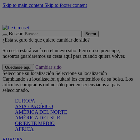
Skip to main content
Skip to footer content
📣 Últimas unidades: ahorra hasta un -40%
COMPRAR
Barbacoas, pícnics, crea tu verano con Le Creuset
COMPRAR
Descubre el color del verano: Bleu Riviera
COMPRAR
Buscar
Borrar
¿Está seguro de que quiere cambiar de sitio?
Su cesta estará vacía en el nuevo sitio. Pero no se preocupe,
nosotros guardaremos su cesta aquí para cuando quiera volver.
Cambiar sitio
Quedarse aquí
Seleccione su localización
Seleccione su localización
Cambiando su localización quitará los contenidos de su bolsa. Los
artículos comprados online sólo pueden ser enviados al pais
seleccionado.
EUROPA
ASIA / PACÍFICO
AMÉRICA DEL NORTE
AMÉRICA DEL SUR
ORIENTE MEDIO
AFRICA
EUROPA