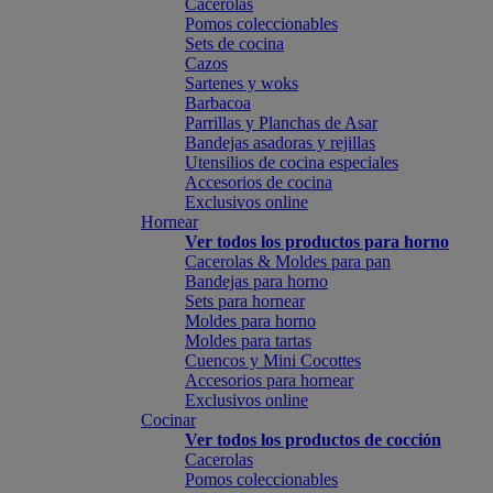
Cacerolas
Pomos coleccionables
Sets de cocina
Cazos
Sartenes y woks
Barbacoa
Parrillas y Planchas de Asar
Bandejas asadoras y rejillas
Utensilios de cocina especiales
Accesorios de cocina
Exclusivos online
Hornear
Ver todos los productos para horno
Cacerolas & Moldes para pan
Bandejas para horno
Sets para hornear
Moldes para horno
Moldes para tartas
Cuencos y Mini Cocottes
Accesorios para hornear
Exclusivos online
Cocinar
Ver todos los productos de cocción
Cacerolas
Pomos coleccionables