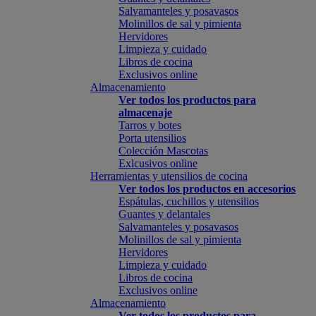
Salvamanteles y posavasos
Molinillos de sal y pimienta
Hervidores
Limpieza y cuidado
Libros de cocina
Exclusivos online
Almacenamiento
Ver todos los productos para
almacenaje
Tarros y botes
Porta utensilios
Colección Mascotas
Exlcusivos online
Herramientas y utensilios de cocina
Ver todos los productos en accesorios
Espátulas, cuchillos y utensilios
Guantes y delantales
Salvamanteles y posavasos
Molinillos de sal y pimienta
Hervidores
Limpieza y cuidado
Libros de cocina
Exclusivos online
Almacenamiento
Ver todos los productos para