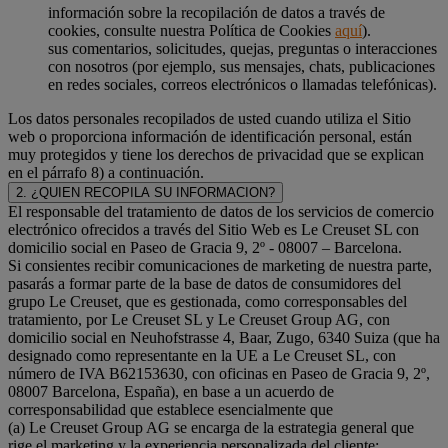
información sobre la recopilación de datos a través de
cookies, consulte nuestra Política de Cookies
aquí
).
sus comentarios, solicitudes, quejas, preguntas o interacciones
con nosotros (por ejemplo, sus mensajes, chats, publicaciones
en redes sociales, correos electrónicos o llamadas telefónicas).
Los datos personales recopilados de usted cuando utiliza el Sitio
web o proporciona información de identificación personal, están
muy protegidos y tiene los derechos de privacidad que se explican
en el párrafo 8) a continuación.
2. ¿QUIEN RECOPILA SU INFORMACION?
El responsable del tratamiento de datos de los servicios de comercio
electrónico ofrecidos a través del Sitio Web es Le Creuset SL con
domicilio social en Paseo de Gracia 9, 2º - 08007 – Barcelona.
Si consientes recibir comunicaciones de marketing de nuestra parte,
pasarás a formar parte de la base de datos de consumidores del
grupo Le Creuset, que es gestionada, como corresponsables del
tratamiento, por Le Creuset SL y Le Creuset Group AG, con
domicilio social en Neuhofstrasse 4, Baar, Zugo, 6340 Suiza (que ha
designado como representante en la UE a Le Creuset SL, con
número de IVA B62153630, con oficinas en Paseo de Gracia 9, 2º,
08007 Barcelona, España), en base a un acuerdo de
corresponsabilidad que establece esencialmente que
(a) Le Creuset Group AG se encarga de la estrategia general que
rige el marketing y la experiencia personalizada del cliente;