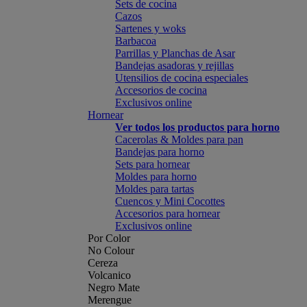
Sets de cocina
Cazos
Sartenes y woks
Barbacoa
Parrillas y Planchas de Asar
Bandejas asadoras y rejillas
Utensilios de cocina especiales
Accesorios de cocina
Exclusivos online
Hornear
Ver todos los productos para horno
Cacerolas & Moldes para pan
Bandejas para horno
Sets para hornear
Moldes para horno
Moldes para tartas
Cuencos y Mini Cocottes
Accesorios para hornear
Exclusivos online
Por Color
No Colour
Cereza
Volcanico
Negro Mate
Merengue