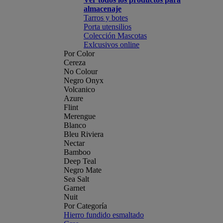
almacenaje
Tarros y botes
Porta utensilios
Colección Mascotas
Exlcusivos online
Por Color
Cereza
No Colour
Negro Onyx
Volcanico
Azure
Flint
Merengue
Blanco
Bleu Riviera
Nectar
Bamboo
Deep Teal
Negro Mate
Sea Salt
Garnet
Nuit
Por Categoría
Hierro fundido esmaltado