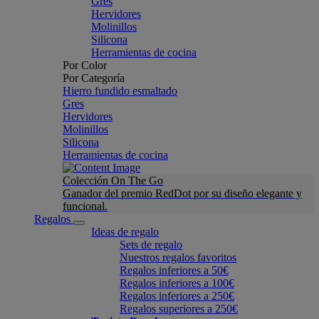
Gres
Hervidores
Molinillos
Silicona
Herramientas de cocina
Por Color
Por Categoría
Hierro fundido esmaltado
Gres
Hervidores
Molinillos
Silicona
Herramientas de cocina
Colección On The Go
Ganador del premio RedDot por su diseño elegante y
funcional.
Regalos
Ideas de regalo
Sets de regalo
Nuestros regalos favoritos
Regalos inferiores a 50€
Regalos inferiores a 100€
Regalos inferiores a 250€
Regalos superiores a 250€