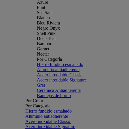
Azure
Flint
Sea Salt
Blanco
Bleu Riviera
Negro Onyx
Shell Pink
Deep Teal
Bamboo
Garnet
Nectar
Por Categoría
Hierro fundido esmaltado
Aluminio antiadherente
Acero inoxidable Classic
Acero inoxidable Signature
Gres
Cerámica Antiadherente
Bandejas de horno
Por Color
Por Categoría
Hierro fundido esmaltado
Aluminio antiadherente
Acero inoxidable Classic
Acero inoxidable Signature