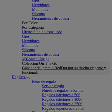
Gres
Hervidores
Molinillos
Silicona
Herramientas de cocina
Por Color
Por Categoría
Hierro fundido esmaltado
Gres
Hervidores
Molinillos
Silicona
Herramientas de cocina
Colección On The Go
Ganador del premio RedDot por su diseño elegante y
funcional.
Regalos
Ideas de regalo
Sets de regalo
Nuestros regalos favoritos
Regalos inferiores a 50€
Regalos inferiores a 100€
Regalos inferiores a 250€
Regalos superiores a 250€