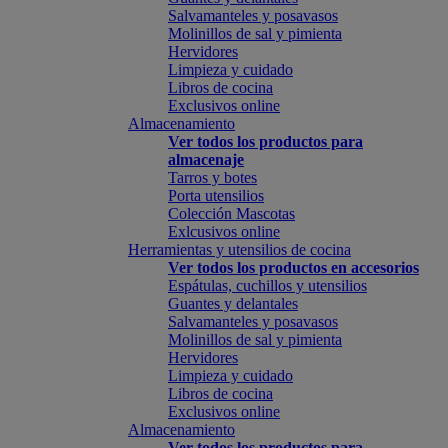
Salvamanteles y posavasos
Molinillos de sal y pimienta
Hervidores
Limpieza y cuidado
Libros de cocina
Exclusivos online
Almacenamiento
Ver todos los productos para
almacenaje
Tarros y botes
Porta utensilios
Colección Mascotas
Exlcusivos online
Herramientas y utensilios de cocina
Ver todos los productos en accesorios
Espátulas, cuchillos y utensilios
Guantes y delantales
Salvamanteles y posavasos
Molinillos de sal y pimienta
Hervidores
Limpieza y cuidado
Libros de cocina
Exclusivos online
Almacenamiento
Ver todos los productos para