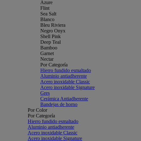
Azure
Flint
Sea Salt
Blanco
Bleu Riviera
Negro Onyx
Shell Pink
Deep Teal
Bamboo
Garnet
Nectar
Por Categoría
Hierro fundido esmaltado
Aluminio antiadherente
Acero inoxidable Classic
Acero inoxidable Signature
Gres
Cerámica Antiadherente
Bandejas de horno
Por Color
Por Categoría
Hierro fundido esmaltado
Aluminio antiadherente
Acero inoxidable Classic
Acero inoxidable Signature