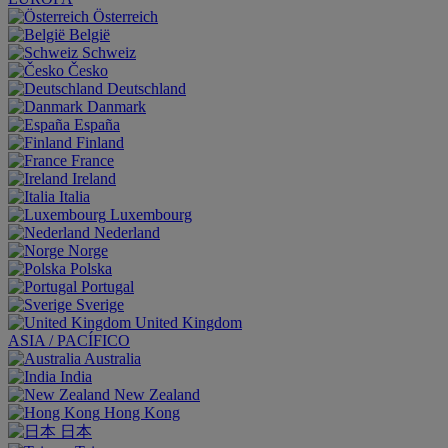
Österreich
België
Schweiz
Česko
Deutschland
Danmark
España
Finland
France
Ireland
Italia
Luxembourg
Nederland
Norge
Polska
Portugal
Sverige
United Kingdom
ASIA / PACÍFICO
Australia
India
New Zealand
Hong Kong
日本