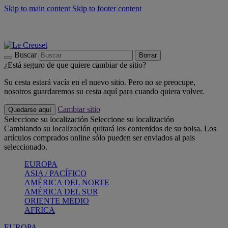
Skip to main content
Skip to footer content
📣 Últimas unidades: ahorra hasta un -40%
COMPRAR
Barbacoas, pícnics, crea tu verano con Le Creuset
COMPRAR
Descubre el color del verano: Bleu Riviera
COMPRAR
Buscar
Borrar
¿Está seguro de que quiere cambiar de sitio?
Su cesta estará vacía en el nuevo sitio. Pero no se preocupe,
nosotros guardaremos su cesta aquí para cuando quiera volver.
Cambiar sitio
Quedarse aquí
Seleccione su localización
Seleccione su localización
Cambiando su localización quitará los contenidos de su bolsa. Los
artículos comprados online sólo pueden ser enviados al pais
seleccionado.
EUROPA
ASIA / PACÍFICO
AMÉRICA DEL NORTE
AMÉRICA DEL SUR
ORIENTE MEDIO
AFRICA
EUROPA