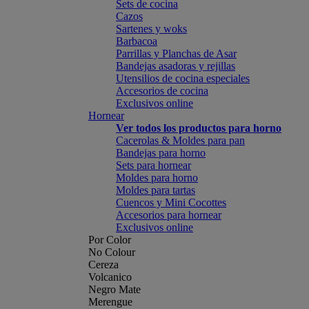
Sets de cocina
Cazos
Sartenes y woks
Barbacoa
Parrillas y Planchas de Asar
Bandejas asadoras y rejillas
Utensilios de cocina especiales
Accesorios de cocina
Exclusivos online
Hornear
Ver todos los productos para horno
Cacerolas & Moldes para pan
Bandejas para horno
Sets para hornear
Moldes para horno
Moldes para tartas
Cuencos y Mini Cocottes
Accesorios para hornear
Exclusivos online
Por Color
No Colour
Cereza
Volcanico
Negro Mate
Merengue