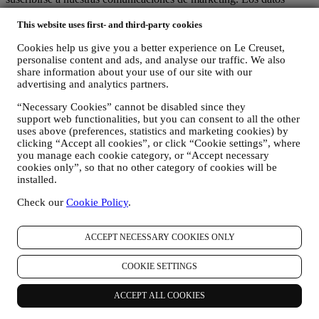
personales pueden referirse a:
This website uses first- and third-party cookies
nombre, apellidos, dirección de correo electrónico, fecha de
Cookies help us give you a better experience on Le Creuset,
nacimiento y otros datos de contacto (dirección, número de
personalise content and ads, and analyse our traffic. We also
teléfono y dirección de correo electrónico), para registrar una
share information about your use of our site with our
cuenta de Le Creuset o comprar como usuario invitado, o para
advertising and analytics partners.
suscribirse a nuestras comunicaciones de marketing
comunicaciones en la web o en la tienda.
“Necessary Cookies” cannot be disabled since they
sus datos de compra, por ejemplo, fecha y hora de compra,
support web functionalities, but you can consent to all the other
datos de entrega, datos de productos y pagos y detalles, para
uses above (preferences, statistics and marketing cookies) by
la gestión de sus pedidos.
clicking “Accept all cookies”, or click “Cookie settings”, where
datos sobre su historial de navegación en línea (por ejemplo,
you manage each cookie category, or “Accept necessary
identificadores en línea - como su dirección IP, versión del
cookies only”, so that no other category of cookies will be
navegador, sistema operativo, duración de la visita, usuario
installed.
que regresa, origen geográfico), recopilados durante sus
visitas al Sitio Web (ya sea que sea usuario registrado o no),
Check our
Cookie Policy
.
mediante el uso de registros y/o tecnologías de seguimiento
como "cookies" y otras tecnologías similares (incluidos los
ACCEPT NECESSARY COOKIES ONLY
píxeles de seguimiento en los correos electrónicos), para
mejorar nuestros servicios y anuncios, o para nuestro análisis
estadístico - en la mayoría de los casos no podremos
COOKIE SETTINGS
identificarlo a través de esta información técnica. Para obtener
información sobre la recopilación de datos a través de
ACCEPT ALL COOKIES
cookies, consulte nuestra Política de Cookies
aquí
).
sus comentarios, solicitudes, quejas, preguntas o interacciones