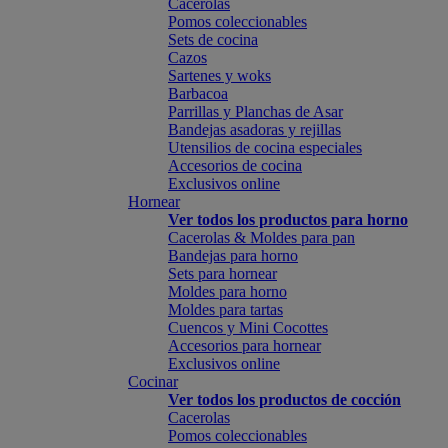
Cacerolas
Pomos coleccionables
Sets de cocina
Cazos
Sartenes y woks
Barbacoa
Parrillas y Planchas de Asar
Bandejas asadoras y rejillas
Utensilios de cocina especiales
Accesorios de cocina
Exclusivos online
Hornear
Ver todos los productos para horno
Cacerolas & Moldes para pan
Bandejas para horno
Sets para hornear
Moldes para horno
Moldes para tartas
Cuencos y Mini Cocottes
Accesorios para hornear
Exclusivos online
Cocinar
Ver todos los productos de cocción
Cacerolas
Pomos coleccionables