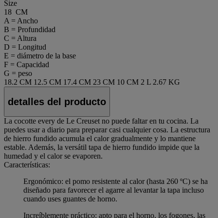
Size
18 CM
A = Ancho
B = Profundidad
C = Altura
D = Longitud
E = diámetro de la base
F = Capacidad
G = peso
18.2 CM
12.5 CM
17.4 CM
23 CM
10 CM
2 L
2.67 KG
detalles del producto
La cocotte every de Le Creuset no puede faltar en tu cocina. La
puedes usar a diario para preparar casi cualquier cosa. La estructura
de hierro fundido acumula el calor gradualmente y lo mantiene
estable. Además, la versátil tapa de hierro fundido impide que la
humedad y el calor se evaporen.
Características:
Ergonómico: el pomo resistente al calor (hasta 260 ºC) se ha
diseñado para favorecer el agarre al levantar la tapa incluso
cuando uses guantes de horno.
Increíblemente práctico: apto para el horno, los fogones, las