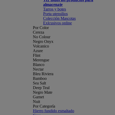
almacenaje
Tarros y botes
Porta utensilios
Colección Mascotas
Exlcusivos online
Por Color
Cereza
No Colour
Negro Onyx
Volcanico
Azure
Flint
Merengue
Blanco
Nectar
Bleu Riviera
Bamboo
Sea Salt
Deep Teal
Negro Mate
Garnet
Nuit
Por Categoría
Hierro fundido esmaltado