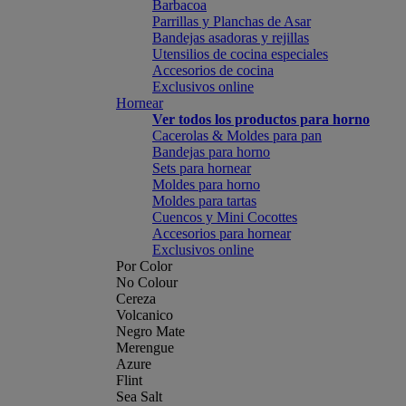
Barbacoa
Parrillas y Planchas de Asar
Bandejas asadoras y rejillas
Utensilios de cocina especiales
Accesorios de cocina
Exclusivos online
Hornear
Ver todos los productos para horno
Cacerolas & Moldes para pan
Bandejas para horno
Sets para hornear
Moldes para horno
Moldes para tartas
Cuencos y Mini Cocottes
Accesorios para hornear
Exclusivos online
Por Color
No Colour
Cereza
Volcanico
Negro Mate
Merengue
Azure
Flint
Sea Salt