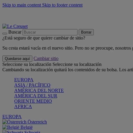
Skip to main content
Skip to footer content
📣 Últimas unidades: ahorra hasta un -40%
COMPRAR
Barbacoas, pícnics, crea tu verano con Le Creuset
COMPRAR
Descubre el color del verano: Bleu Riviera
COMPRAR
Buscar
Borrar
¿Está seguro de que quiere cambiar de sitio?
Su cesta estará vacía en el nuevo sitio. Pero no se preocupe, nosotros
Cambiar sitio
Quedarse aquí
Seleccione su localización
Seleccione su localización
Cambiando su localización quitará los contenidos de su bolsa. Los art
EUROPA
ASIA / PACÍFICO
AMÉRICA DEL NORTE
AMÉRICA DEL SUR
ORIENTE MEDIO
AFRICA
EUROPA
Österreich
België
Schweiz