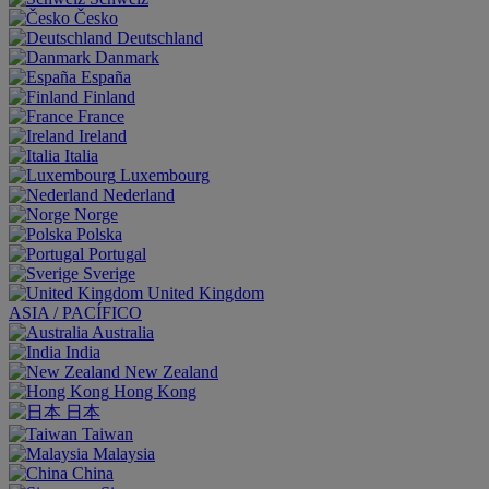
Česko
Deutschland
Danmark
España
Finland
France
Ireland
Italia
Luxembourg
Nederland
Norge
Polska
Portugal
Sverige
United Kingdom
ASIA / PACÍFICO
Australia
India
New Zealand
Hong Kong
日本
Taiwan
Malaysia
China