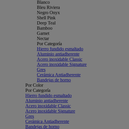
Blanco
Bleu Riviera
Negro Onyx
Shell Pink
Deep Teal
Bamboo
Garnet
Nectar
Por Categoría
Hierro fundido esmaltado
Aluminio antiadherente
Acero inoxidable Classic
Acero inoxidable Signature
Gres
Cerámica Antiadherente
Bandejas de horno
Por Color
Por Categoría
Hierro fundido esmaltado
Aluminio antiadherente
Acero inoxidable Classic
Acero inoxidable Signature
Gres
Cerámica Antiadherente
Bandejas de horno