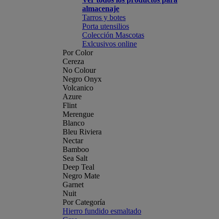
almacenaje
Tarros y botes
Porta utensilios
Colección Mascotas
Exlcusivos online
Por Color
Cereza
No Colour
Negro Onyx
Volcanico
Azure
Flint
Merengue
Blanco
Bleu Riviera
Nectar
Bamboo
Sea Salt
Deep Teal
Negro Mate
Garnet
Nuit
Por Categoría
Hierro fundido esmaltado