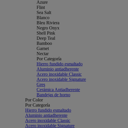
Azure
Flint
Sea Salt
Blanco
Bleu Riviera
Negro Onyx
Shell Pink
Deep Teal
Bamboo
Garnet
Nectar
Por Categoría
Hierro fundido esmaltado
Aluminio antiadherente
Acero inoxidable Classic
Acero inoxidable Signature
Gres
Cerámica Antiadherente
Bandejas de horno
Por Color
Por Categoría
Hierro fundido esmaltado
Aluminio antiadherente
Acero inoxidable Classic
Acero inoxidable Signature