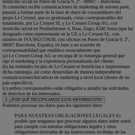
domicilio social en Paseo de Gracia 9, 2º - 08007 – Barcelona.
Si consientes recibir comunicaciones de marketing de nuestra parte,
pasarás a formar parte de la base de datos de consumidores del
grupo Le Creuset, que es gestionada, como corresponsables del
tratamiento, por Le Creuset SL y Le Creuset Group AG, con
domicilio social en Neuhofstrasse 4, Baar, Zugo, 6340 Suiza (que ha
designado como representante en la UE a Le Creuset SL, con
número de IVA B62153630, con oficinas en Paseo de Gracia 9, 2º,
08007 Barcelona, España), en base a un acuerdo de
corresponsabilidad que establece esencialmente que
(a) Le Creuset Group AG se encarga de la estrategia general que
rige el marketing y la experiencia personalizada del cliente;
(b) las entidades locales de Le Creuset se benefician e implementan
dicha estrategia, así como desarrollan de manera independiente
comunicaciones/iniciativas de marketing a nivel local (dentro de un
país específico);
(c) ambos corresponsables están obligados a atender las solicitudes
de derechos de los interesados.
3. ¿POR QUÉ RECOPILAMOS ESTA INFORMACIÓN?
Podemos procesar sus datos para los siguientes fines:
PARA NUESTRAS OBLIGACIONES LEGALES Es
posible que tengamos que procesar algunos datos sobre usted
para cumplir con nuestras obligaciones legales y otras
obligaciones derivadas de las instrucciones recibidas de las