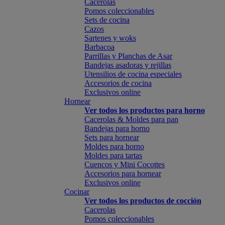
Cacerolas
Pomos coleccionables
Sets de cocina
Cazos
Sartenes y woks
Barbacoa
Parrillas y Planchas de Asar
Bandejas asadoras y rejillas
Utensilios de cocina especiales
Accesorios de cocina
Exclusivos online
Hornear
Ver todos los productos para horno
Cacerolas & Moldes para pan
Bandejas para horno
Sets para hornear
Moldes para horno
Moldes para tartas
Cuencos y Mini Cocottes
Accesorios para hornear
Exclusivos online
Cocinar
Ver todos los productos de cocción
Cacerolas
Pomos coleccionables