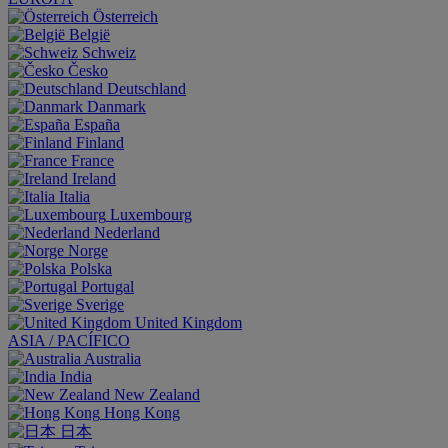
Österreich
België
Schweiz
Česko
Deutschland
Danmark
España
Finland
France
Ireland
Italia
Luxembourg
Nederland
Norge
Polska
Portugal
Sverige
United Kingdom
ASIA / PACÍFICO
Australia
India
New Zealand
Hong Kong
日本