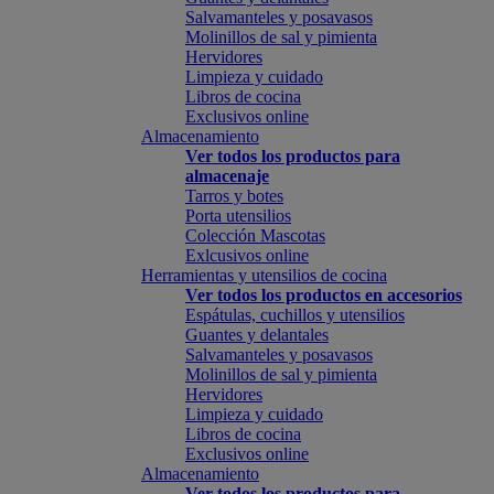
Salvamanteles y posavasos
Molinillos de sal y pimienta
Hervidores
Limpieza y cuidado
Libros de cocina
Exclusivos online
Almacenamiento
Ver todos los productos para
almacenaje
Tarros y botes
Porta utensilios
Colección Mascotas
Exlcusivos online
Herramientas y utensilios de cocina
Ver todos los productos en accesorios
Espátulas, cuchillos y utensilios
Guantes y delantales
Salvamanteles y posavasos
Molinillos de sal y pimienta
Hervidores
Limpieza y cuidado
Libros de cocina
Exclusivos online
Almacenamiento
Ver todos los productos para