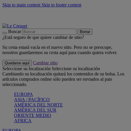
Skip to main content
Skip to footer content
📣 Últimas unidades: ahorra hasta un -40%
COMPRAR
Barbacoas, pícnics, crea tu verano con Le Creuset
COMPRAR
Descubre el color del verano: Bleu Riviera
COMPRAR
Buscar
Borrar
¿Está seguro de que quiere cambiar de sitio?
Su cesta estará vacía en el nuevo sitio. Pero no se preocupe,
nosotros guardaremos su cesta aquí para cuando quiera volver.
Cambiar sitio
Quedarse aquí
Seleccione su localización
Seleccione su localización
Cambiando su localización quitará los contenidos de su bolsa. Los
artículos comprados online sólo pueden ser enviados al pais
seleccionado.
EUROPA
ASIA / PACÍFICO
AMÉRICA DEL NORTE
AMÉRICA DEL SUR
ORIENTE MEDIO
AFRICA
EUROPA