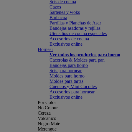
Sets de cocina
Cazos
Sartenes y woks
Barbacoa
Parrillas y Planchas de Asar
Bandejas asadoras y rejillas
Utensilios de cocina especiales
Accesorios de cocina
Exclusivos online
Hornear
Ver todos los productos para horno
Cacerolas & Moldes para pan
Bandejas para horno
Sets para hornear
Moldes para horno
Moldes para tartas
Cuencos y Mini Cocottes
Accesorios para hornear
Exclusivos online
Por Color
No Colour
Cereza
Volcanico
Negro Mate
Merengue