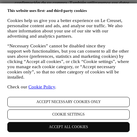
confirmación de su compra. También utilizaremos sus datos
personales para responder a sus solicitudes enviadas a través
This website uses first- and third-party cookies
de nuestros formularios del sitio web u otros canales. Esta
actividad de procesamiento es necesaria para permitirnos
Cookies help us give you a better experience on Le Creuset,
proporcionarle nuestros servicios.
personalise content and ads, and analyse our traffic. We also
PARA INFORMARLE SOBRE NOTICIAS U OFERTAS
share information about your use of our site with our
SOBRE LOS PRODUCTOS DE LE CREUSET. Si usted
advertising and analytics partners.
ha dado su consentimiento para que lo hagamos (por ejemplo,
“Necessary Cookies” cannot be disabled since they
suscribiéndose a nuestro boletín de noticias cuando usted cree
support web functionalities, but you can consent to all the other
una cuenta en el Sitio web), le enviaremos comunicaciones de
uses above (preferences, statistics and marketing cookies) by
marketing personalizadas y noticias sobre iniciativas
clicking “Accept all cookies”, or click “Cookie settings”, where
relacionadas con Le Creuset promovidas por sus filiales del
you manage each cookie category, or “Accept necessary
grupo, y afiliados y socios locales, también dependiendo de
cookies only”, so that no other category of cookies will be
sus preferencias. Nos comunicaremos con usted por correo
installed.
electrónico, SMS o redes sociales, pero también mediante
medios automatizados. Dichas comunicaciones se
Check our
Cookie Policy
.
relacionarán con los productos de Le Creuset o con las nuevas
aperturas de tiendas, eventos exclusivos, concursos,
encuestas, demostraciones organizadas por Le Creuset u
ACCEPT NECESSARY COOKIES ONLY
ofertas especiales que le puedan gustar. Estas comunicaciones
pueden seleccionarse o adaptarse para usted en función de los
COOKIE SETTINGS
detalles que tenemos sobre usted, como su ubicación o su
historial de compras, o las preferencias de nuestros productos.
ACCEPT ALL COOKIES
Usaremos sus datos para comprender mejor sus intereses. Esto
nos permite personalizar nuestras comunicaciones para