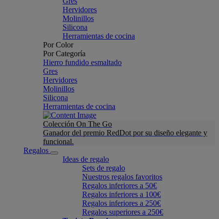
Gres
Hervidores
Molinillos
Silicona
Herramientas de cocina
Por Color
Por Categoría
Hierro fundido esmaltado
Gres
Hervidores
Molinillos
Silicona
Herramientas de cocina
Colección On The Go
Ganador del premio RedDot por su diseño elegante y
funcional.
Regalos
Ideas de regalo
Sets de regalo
Nuestros regalos favoritos
Regalos inferiores a 50€
Regalos inferiores a 100€
Regalos inferiores a 250€
Regalos superiores a 250€