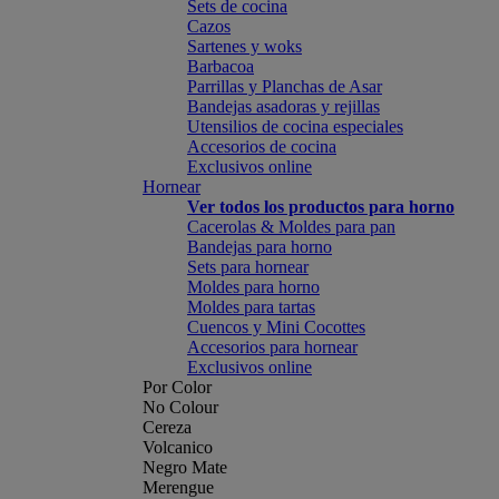
Sets de cocina
Cazos
Sartenes y woks
Barbacoa
Parrillas y Planchas de Asar
Bandejas asadoras y rejillas
Utensilios de cocina especiales
Accesorios de cocina
Exclusivos online
Hornear
Ver todos los productos para horno
Cacerolas & Moldes para pan
Bandejas para horno
Sets para hornear
Moldes para horno
Moldes para tartas
Cuencos y Mini Cocottes
Accesorios para hornear
Exclusivos online
Por Color
No Colour
Cereza
Volcanico
Negro Mate
Merengue