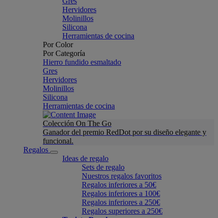
Gres
Hervidores
Molinillos
Silicona
Herramientas de cocina
Por Color
Por Categoría
Hierro fundido esmaltado
Gres
Hervidores
Molinillos
Silicona
Herramientas de cocina
Colección On The Go
Ganador del premio RedDot por su diseño elegante y
funcional.
Regalos
Ideas de regalo
Sets de regalo
Nuestros regalos favoritos
Regalos inferiores a 50€
Regalos inferiores a 100€
Regalos inferiores a 250€
Regalos superiores a 250€