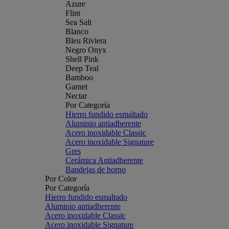
Azure
Flint
Sea Salt
Blanco
Bleu Riviera
Negro Onyx
Shell Pink
Deep Teal
Bamboo
Garnet
Nectar
Por Categoría
Hierro fundido esmaltado
Aluminio antiadherente
Acero inoxidable Classic
Acero inoxidable Signature
Gres
Cerámica Antiadherente
Bandejas de horno
Por Color
Por Categoría
Hierro fundido esmaltado
Aluminio antiadherente
Acero inoxidable Classic
Acero inoxidable Signature