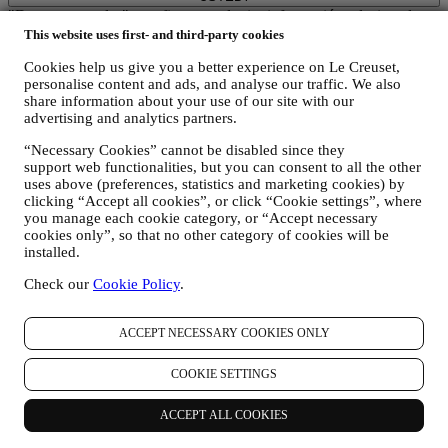
"Datos personales" se refiere a cualquier información relacionada
con usted y que nos permita identificarlo, ya sea directamente o en
This website uses first- and third-party cookies
combinación con otra información.
Cookies help us give you a better experience on Le Creuset,
Niños: Este sitio web no está destinado a niños y no recopilamos a
personalise content and ads, and analyse our traffic. We also
sabiendas datos relacionados con niños.
share information about your use of our site with our
Podemos recopilar datos personales de usted cuando utiliza nuestro
advertising and analytics partners.
sitio web (el "Sitio web"), registrar una cuenta de Le Creuset,
comprar un producto Le Creuset en el sitio Web o en nuestras
“Necessary Cookies” cannot be disabled since they
tiendas Le Creuset (Boutiques Signature y Tiendas Outlet), o
support web functionalities, but you can consent to all the other
suscribirse a nuestras comunicaciones de marketing. Los datos
uses above (preferences, statistics and marketing cookies) by
personales pueden referirse a:
clicking “Accept all cookies”, or click “Cookie settings”, where
you manage each cookie category, or “Accept necessary
nombre, apellidos, dirección de correo electrónico, fecha de
cookies only”, so that no other category of cookies will be
nacimiento y otros datos de contacto (dirección, número de
installed.
teléfono y dirección de correo electrónico), para registrar una
cuenta de Le Creuset o comprar como usuario invitado, o para
Check our
Cookie Policy
.
suscribirse a nuestras comunicaciones de marketing
comunicaciones en la web o en la tienda.
ACCEPT NECESSARY COOKIES ONLY
sus datos de compra, por ejemplo, fecha y hora de compra,
datos de entrega, datos de productos y pagos y detalles, para
la gestión de sus pedidos.
COOKIE SETTINGS
datos sobre su historial de navegación en línea (por ejemplo,
identificadores en línea - como su dirección IP, versión del
ACCEPT ALL COOKIES
navegador, sistema operativo, duración de la visita, usuario
que regresa, origen geográfico), recopilados durante sus