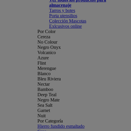
almacenaje
Tarros y botes
Porta utensilios
Colección Mascotas
Exlcusivos online
Por Color
Cereza
No Colour
Negro Onyx
Volcanico
Azure
Flint
Merengue
Blanco
Bleu Riviera
Nectar
Bamboo
Deep Teal
Negro Mate
Sea Salt
Garnet
Nuit
Por Categoría
Hierro fundido esmaltado