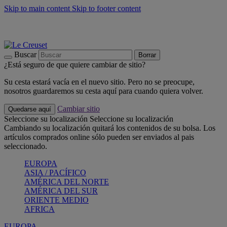
Skip to main content
Skip to footer content
📣 Últimas unidades: ahorra hasta un -40%
COMPRAR
Barbacoas, pícnics, crea tu verano con Le Creuset
COMPRAR
Descubre el color del verano: Bleu Riviera
COMPRAR
Buscar
Borrar
¿Está seguro de que quiere cambiar de sitio?
Su cesta estará vacía en el nuevo sitio. Pero no se preocupe,
nosotros guardaremos su cesta aquí para cuando quiera volver.
Cambiar sitio
Quedarse aquí
Seleccione su localización
Seleccione su localización
Cambiando su localización quitará los contenidos de su bolsa. Los
artículos comprados online sólo pueden ser enviados al pais
seleccionado.
EUROPA
ASIA / PACÍFICO
AMÉRICA DEL NORTE
AMÉRICA DEL SUR
ORIENTE MEDIO
AFRICA
EUROPA