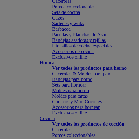
Cacerolas
Pomos coleccionables
Sets de cocina
Cazos
Sartenes y woks
Barbacoa
Parrillas y Planchas de Asar
Bandejas asadoras y rejillas
Utensilios de cocina especiales
Accesorios de cocina
Exclusivos online
Hornear
Ver todos los productos para horno
Cacerolas & Moldes para pan
Bandejas para horno
Sets para hornear
Moldes para horno
Moldes para tartas
Cuencos y Mini Cocottes
Accesorios para hornear
Exclusivos online
Cocinar
Ver todos los productos de cocción
Cacerolas
Pomos coleccionables