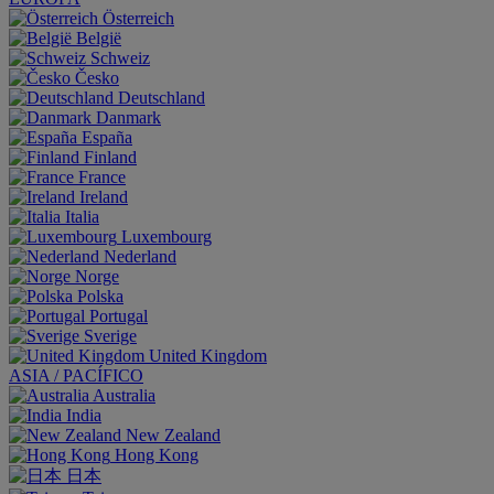
Österreich
België
Schweiz
Česko
Deutschland
Danmark
España
Finland
France
Ireland
Italia
Luxembourg
Nederland
Norge
Polska
Portugal
Sverige
United Kingdom
ASIA / PACÍFICO
Australia
India
New Zealand
Hong Kong
日本