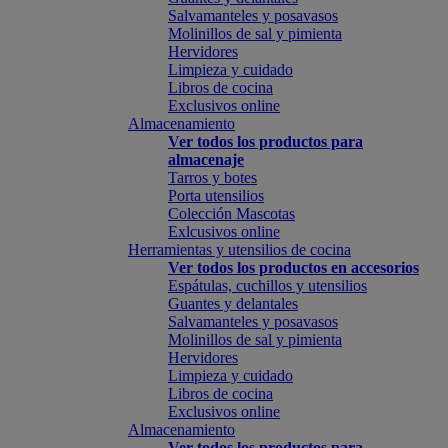
Salvamanteles y posavasos
Molinillos de sal y pimienta
Hervidores
Limpieza y cuidado
Libros de cocina
Exclusivos online
Almacenamiento
Ver todos los productos para
almacenaje
Tarros y botes
Porta utensilios
Colección Mascotas
Exlcusivos online
Herramientas y utensilios de cocina
Ver todos los productos en accesorios
Espátulas, cuchillos y utensilios
Guantes y delantales
Salvamanteles y posavasos
Molinillos de sal y pimienta
Hervidores
Limpieza y cuidado
Libros de cocina
Exclusivos online
Almacenamiento
Ver todos los productos para