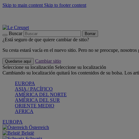
Skip to main content
Skip to footer content
📣 Últimas unidades: ahorra hasta un -40%
COMPRAR
Barbacoas, pícnics, crea tu verano con Le Creuset
COMPRAR
Descubre el color del verano: Bleu Riviera
COMPRAR
Buscar
Borrar
¿Está seguro de que quiere cambiar de sitio?
Su cesta estará vacía en el nuevo sitio. Pero no se preocupe, nosotros
Cambiar sitio
Quedarse aquí
Seleccione su localización
Seleccione su localización
Cambiando su localización quitará los contenidos de su bolsa. Los art
EUROPA
ASIA / PACÍFICO
AMÉRICA DEL NORTE
AMÉRICA DEL SUR
ORIENTE MEDIO
AFRICA
EUROPA
Österreich
België
Schweiz