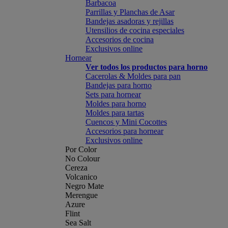
Barbacoa
Parrillas y Planchas de Asar
Bandejas asadoras y rejillas
Utensilios de cocina especiales
Accesorios de cocina
Exclusivos online
Hornear
Ver todos los productos para horno
Cacerolas & Moldes para pan
Bandejas para horno
Sets para hornear
Moldes para horno
Moldes para tartas
Cuencos y Mini Cocottes
Accesorios para hornear
Exclusivos online
Por Color
No Colour
Cereza
Volcanico
Negro Mate
Merengue
Azure
Flint
Sea Salt