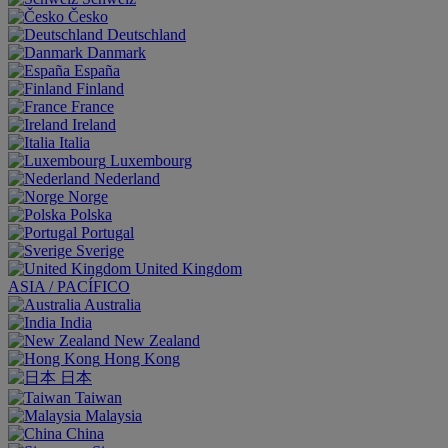
Česko
Deutschland
Danmark
España
Finland
France
Ireland
Italia
Luxembourg
Nederland
Norge
Polska
Portugal
Sverige
United Kingdom
ASIA / PACÍFICO
Australia
India
New Zealand
Hong Kong
日本
Taiwan
Malaysia
China