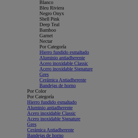
Blanco
Bleu Riviera
Negro Onyx
Shell Pink
Deep Teal
Bamboo
Garnet
Nectar
Por Categoría
Hierro fundido esmaltado
Aluminio antiadherente
Acero inoxidable Classic
Acero inoxidable Signature
Gres
Cerámica Antiadherente
Bandejas de horno
Por Color
Por Categoría
Hierro fundido esmaltado
Aluminio antiadherente
Acero inoxidable Classic
Acero inoxidable Signature
Gres
Cerámica Antiadherente
Bandejas de horno