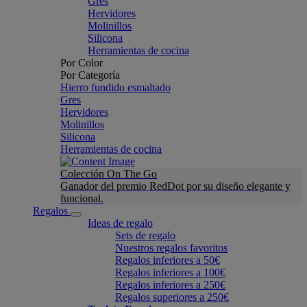
Gres
Hervidores
Molinillos
Silicona
Herramientas de cocina
Por Color
Por Categoría
Hierro fundido esmaltado
Gres
Hervidores
Molinillos
Silicona
Herramientas de cocina
Colección On The Go
Ganador del premio RedDot por su diseño elegante y
funcional.
Regalos
Ideas de regalo
Sets de regalo
Nuestros regalos favoritos
Regalos inferiores a 50€
Regalos inferiores a 100€
Regalos inferiores a 250€
Regalos superiores a 250€