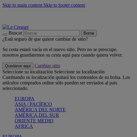
Skip to main content
Skip to footer content
📣 Últimas unidades: ahorra hasta un -40%
COMPRAR
Barbacoas, pícnics, crea tu verano con Le Creuset
COMPRAR
Descubre el color del verano: Bleu Riviera
COMPRAR
Buscar
Borrar
¿Está seguro de que quiere cambiar de sitio?
Su cesta estará vacía en el nuevo sitio. Pero no se preocupe,
nosotros guardaremos su cesta aquí para cuando quiera volver.
Cambiar sitio
Quedarse aquí
Seleccione su localización
Seleccione su localización
Cambiando su localización quitará los contenidos de su bolsa. Los
artículos comprados online sólo pueden ser enviados al pais
seleccionado.
EUROPA
ASIA / PACÍFICO
AMÉRICA DEL NORTE
AMÉRICA DEL SUR
ORIENTE MEDIO
AFRICA
EUROPA