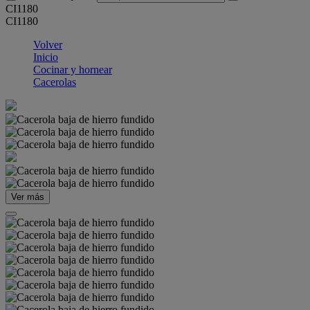
CI1180
CI1180
Volver
Inicio
Cocinar y hornear
Cacerolas
Ver más