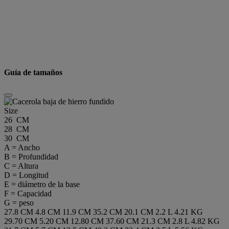
Guía de tamaños
Size
26 CM
28 CM
30 CM
A = Ancho
B = Profundidad
C = Altura
D = Longitud
E = diámetro de la base
F = Capacidad
G = peso
27.8 CM
4.8 CM
11.9 CM
35.2 CM
20.1 CM
2.2 L
4.21 KG
29.70 CM
5.20 CM
12.80 CM
37.60 CM
21.3 CM
2.8 L
4.82 KG