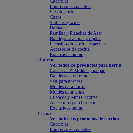
Cacerolas
Pomos coleccionables
Sets de cocina
Cazos
Sartenes y woks
Barbacoa
Parrillas y Planchas de Asar
Bandejas asadoras y rejillas
Utensilios de cocina especiales
Accesorios de cocina
Exclusivos online
Hornear
Ver todos los productos para horno
Cacerolas & Moldes para pan
Bandejas para horno
Sets para hornear
Moldes para horno
Moldes para tartas
Cuencos y Mini Cocottes
Accesorios para hornear
Exclusivos online
Cocinar
Ver todos los productos de cocción
Cacerolas
Pomos coleccionables