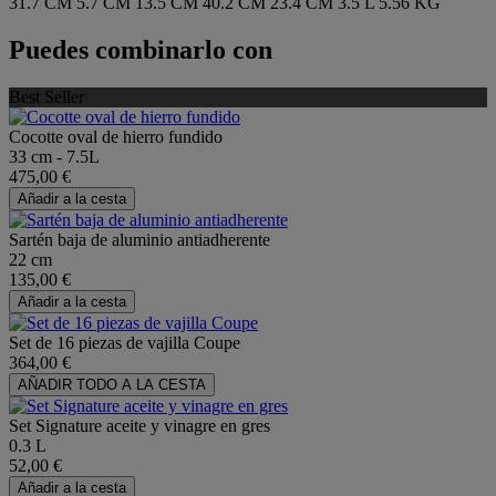
31.7 CM
5.7 CM
13.5 CM
40.2 CM
23.4 CM
3.5 L
5.56 KG
Puedes combinarlo con
Best Seller
Cocotte oval de hierro fundido
33 cm - 7.5L
475,00 €
Añadir a la cesta
Sartén baja de aluminio antiadherente
22 cm
135,00 €
Añadir a la cesta
Set de 16 piezas de vajilla Coupe
364,00 €
AÑADIR TODO A LA CESTA
Set Signature aceite y vinagre en gres
0.3 L
52,00 €
Añadir a la cesta