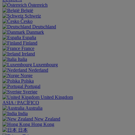
Österreich
België
Schweiz
Česko
Deutschland
Danmark
España
Finland
France
Ireland
Italia
Luxembourg
Nederland
Norge
Polska
Portugal
Sverige
United Kingdom
ASIA / PACÍFICO
Australia
India
New Zealand
Hong Kong
日本