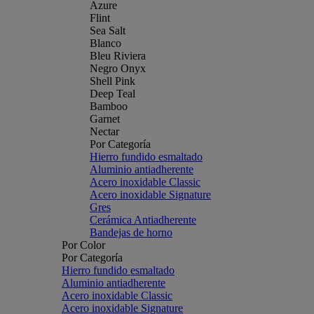
Azure
Flint
Sea Salt
Blanco
Bleu Riviera
Negro Onyx
Shell Pink
Deep Teal
Bamboo
Garnet
Nectar
Por Categoría
Hierro fundido esmaltado
Aluminio antiadherente
Acero inoxidable Classic
Acero inoxidable Signature
Gres
Cerámica Antiadherente
Bandejas de horno
Por Color
Por Categoría
Hierro fundido esmaltado
Aluminio antiadherente
Acero inoxidable Classic
Acero inoxidable Signature