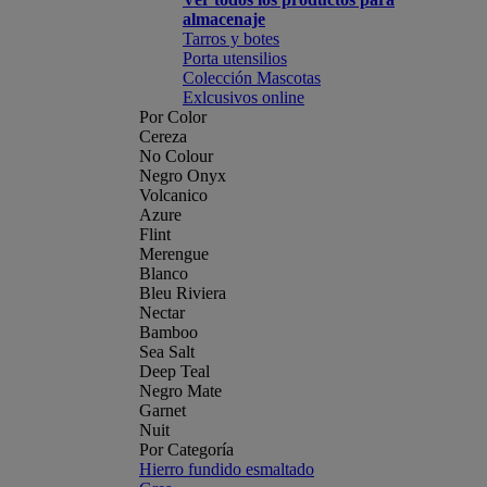
almacenaje
Tarros y botes
Porta utensilios
Colección Mascotas
Exlcusivos online
Por Color
Cereza
No Colour
Negro Onyx
Volcanico
Azure
Flint
Merengue
Blanco
Bleu Riviera
Nectar
Bamboo
Sea Salt
Deep Teal
Negro Mate
Garnet
Nuit
Por Categoría
Hierro fundido esmaltado