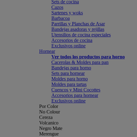
Sets de cocina
Cazos
Sartenes y woks
Barbacoa
Parrillas y Planchas de Asar
Bandejas asadoras y rejillas
Utensilios de cocina especiales
Accesorios de cocina
Exclusivos online
Hornear
Ver todos los productos para horno
Cacerolas & Moldes para pan
Bandejas para horno
Sets para hornear
Moldes para horno
Moldes para tartas
Cuencos y Mini Cocottes
Accesorios para hornear
Exclusivos online
Por Color
No Colour
Cereza
Volcanico
Negro Mate
Merengue