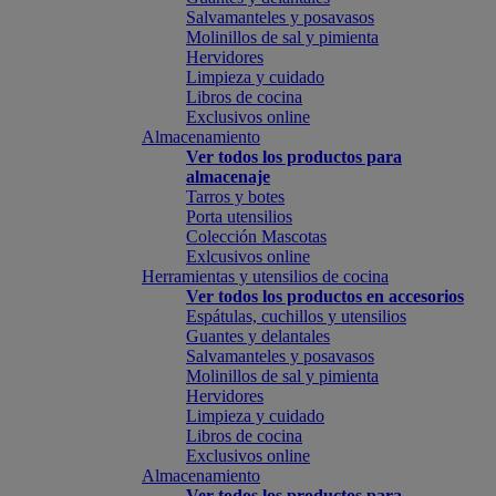
Salvamanteles y posavasos
Molinillos de sal y pimienta
Hervidores
Limpieza y cuidado
Libros de cocina
Exclusivos online
Almacenamiento
Ver todos los productos para
almacenaje
Tarros y botes
Porta utensilios
Colección Mascotas
Exlcusivos online
Herramientas y utensilios de cocina
Ver todos los productos en accesorios
Espátulas, cuchillos y utensilios
Guantes y delantales
Salvamanteles y posavasos
Molinillos de sal y pimienta
Hervidores
Limpieza y cuidado
Libros de cocina
Exclusivos online
Almacenamiento
Ver todos los productos para