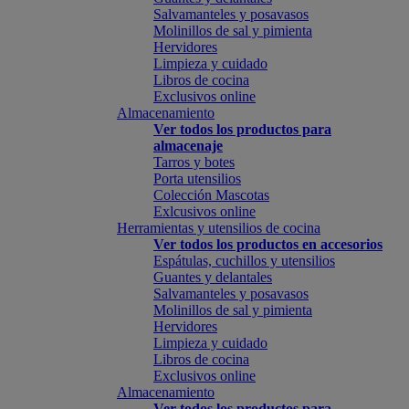
Salvamanteles y posavasos
Molinillos de sal y pimienta
Hervidores
Limpieza y cuidado
Libros de cocina
Exclusivos online
Almacenamiento
Ver todos los productos para
almacenaje
Tarros y botes
Porta utensilios
Colección Mascotas
Exlcusivos online
Herramientas y utensilios de cocina
Ver todos los productos en accesorios
Espátulas, cuchillos y utensilios
Guantes y delantales
Salvamanteles y posavasos
Molinillos de sal y pimienta
Hervidores
Limpieza y cuidado
Libros de cocina
Exclusivos online
Almacenamiento
Ver todos los productos para