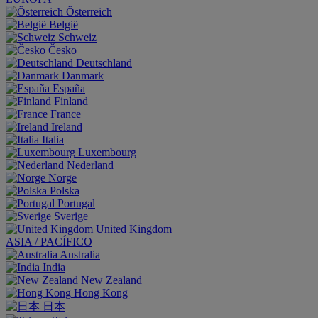
Österreich
België
Schweiz
Česko
Deutschland
Danmark
España
Finland
France
Ireland
Italia
Luxembourg
Nederland
Norge
Polska
Portugal
Sverige
United Kingdom
ASIA / PACÍFICO
Australia
India
New Zealand
Hong Kong
日本