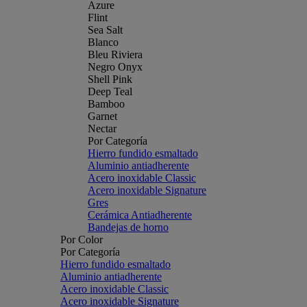
Azure
Flint
Sea Salt
Blanco
Bleu Riviera
Negro Onyx
Shell Pink
Deep Teal
Bamboo
Garnet
Nectar
Por Categoría
Hierro fundido esmaltado
Aluminio antiadherente
Acero inoxidable Classic
Acero inoxidable Signature
Gres
Cerámica Antiadherente
Bandejas de horno
Por Color
Por Categoría
Hierro fundido esmaltado
Aluminio antiadherente
Acero inoxidable Classic
Acero inoxidable Signature