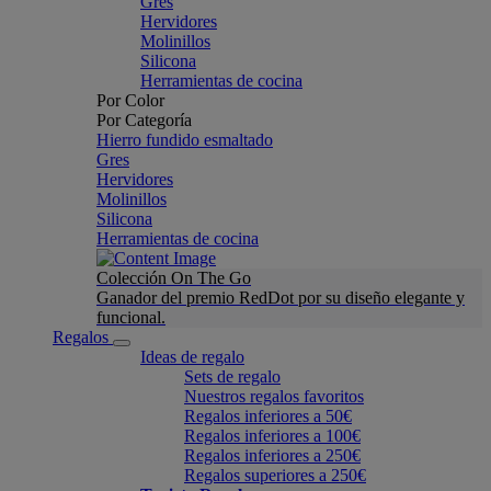
Gres
Hervidores
Molinillos
Silicona
Herramientas de cocina
Por Color
Por Categoría
Hierro fundido esmaltado
Gres
Hervidores
Molinillos
Silicona
Herramientas de cocina
Colección On The Go
Ganador del premio RedDot por su diseño elegante y
funcional.
Regalos
Ideas de regalo
Sets de regalo
Nuestros regalos favoritos
Regalos inferiores a 50€
Regalos inferiores a 100€
Regalos inferiores a 250€
Regalos superiores a 250€