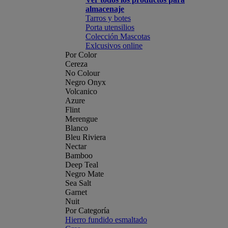
almacenaje
Tarros y botes
Porta utensilios
Colección Mascotas
Exlcusivos online
Por Color
Cereza
No Colour
Negro Onyx
Volcanico
Azure
Flint
Merengue
Blanco
Bleu Riviera
Nectar
Bamboo
Deep Teal
Negro Mate
Sea Salt
Garnet
Nuit
Por Categoría
Hierro fundido esmaltado