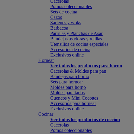
Cacerolas
Pomos coleccionables
Sets de cocina
Cazos
Sartenes y woks
Barbacoa
Parrillas y Planchas de Asar
Bandejas asadoras y rejillas
Utensilios de cocina especiales
Accesorios de cocina
Exclusivos online
Hornear
Ver todos los productos para horno
Cacerolas & Moldes para pan
Bandejas para horno
Sets para hornear
Moldes para horno
Moldes para tartas
Cuencos y Mini Cocottes
Accesorios para hornear
Exclusivos online
Cocinar
Ver todos los productos de cocción
Cacerolas
Pomos coleccionables