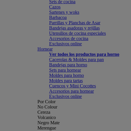
Sets de cocina
Cazos
Sartenes y woks
Barbacoa
Parrillas y Planchas de Asar
Bandejas asadoras y rejillas
Utensilios de cocina especiales
Accesorios de cocina
Exclusivos online
Hornear
Ver todos los productos para horno
Cacerolas & Moldes para pan
Bandejas para horno
Sets para hornear
Moldes para horno
Moldes para tartas
Cuencos y Mini Cocottes
Accesorios para hornear
Exclusivos online
Por Color
No Colour
Cereza
Volcanico
Negro Mate
Merengue