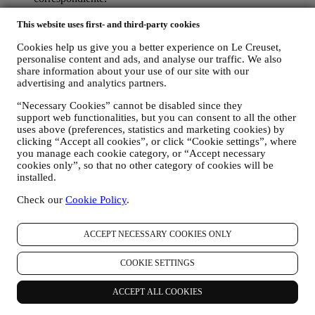
Exclusión voluntaria: Puede dejar de recibir nuestras
This website uses first- and third-party cookies
comunicaciones o actualizaciones de marketing en cualquier
Cookies help us give you a better experience on Le Creuset,
momento, de forma gratuita, a través de los métodos que se
personalise content and ads, and analyse our traffic. We also
muestran como parte de la comunicación (por ejemplo, para darse de
share information about your use of our site with our
baja de la newsletter puede hacer clic en el enlace para darse de baja
advertising and analytics partners.
que aparece en la parte inferior de cada correo electrónico). En
cualquier caso, si desea poner fin a cualquiera de nuestras
“Necessary Cookies” cannot be disabled since they
actividades de marketing, envíenos un correo electrónico a
support web functionalities, but you can consent to all the other
privacy@lecreuset.com
. Procesaremos su exclusión lo antes posible,
uses above (preferences, statistics and marketing cookies) by
pero en algunas circunstancias puede recibir algunos mensajes más
clicking “Accept all cookies”, or click “Cookie settings”, where
hasta que la exclusión se procese por completo.
Por favor,
you manage each cookie category, or “Accept necessary
recuerde que no pasamos ni vendemos sus datos de contacto y
cookies only”, so that no other category of cookies will be
otros datos personales a otras empresas para sus fines de
installed.
marketing.
Check our
Cookie Policy
.
En caso de que haya comprado uno de nuestros productos, podemos
enviar un correo electrónico solicitando la opinión sobre sus
ACCEPT NECESSARY COOKIES ONLY
productos. Estamos interesados en las opiniones de los productos de
nuestros clientes (si desean proporcionar dicha información) para
mejorar constantemente nuestros productos y servicios. Al final del
COOKIE SETTINGS
proceso de compra, también podemos invitarle a escribir su opinión
del producto. La opinión no es obligatoria, y usted es libre de
ACCEPT ALL COOKIES
enviarla o no.