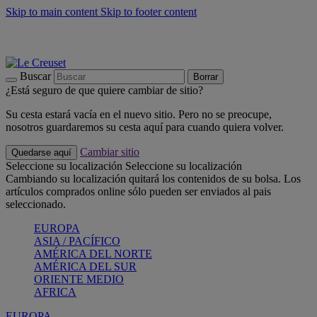
Skip to main content
Skip to footer content
📣 Últimas unidades: ahorra hasta un -40%
COMPRAR
Barbacoas, pícnics, crea tu verano con Le Creuset
COMPRAR
Descubre el color del verano: Bleu Riviera
COMPRAR
Buscar
Borrar
¿Está seguro de que quiere cambiar de sitio?
Su cesta estará vacía en el nuevo sitio. Pero no se preocupe,
nosotros guardaremos su cesta aquí para cuando quiera volver.
Cambiar sitio
Quedarse aquí
Seleccione su localización
Seleccione su localización
Cambiando su localización quitará los contenidos de su bolsa. Los
artículos comprados online sólo pueden ser enviados al pais
seleccionado.
EUROPA
ASIA / PACÍFICO
AMÉRICA DEL NORTE
AMÉRICA DEL SUR
ORIENTE MEDIO
AFRICA
EUROPA