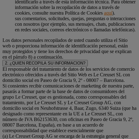
identificarlo a través de esta información técnica. Para obtener
información sobre la recopilación de datos a través de
cookies, consulte nuestra Política de Cookies
aquí
).
sus comentarios, solicitudes, quejas, preguntas o interacciones
con nosotros (por ejemplo, sus mensajes, chats, publicaciones
en redes sociales, correos electrónicos o llamadas telefónicas).
Los datos personales recopilados de usted cuando utiliza el Sitio
web o proporciona información de identificación personal, están
muy protegidos y tiene los derechos de privacidad que se explican
en el párrafo 8) a continuación.
2. ¿QUIEN RECOPILA SU INFORMACION?
El responsable del tratamiento de datos de los servicios de comercio
electrónico ofrecidos a través del Sitio Web es Le Creuset SL con
domicilio social en Paseo de Gracia 9, 2º - 08007 – Barcelona.
Si consientes recibir comunicaciones de marketing de nuestra parte,
pasarás a formar parte de la base de datos de consumidores del
grupo Le Creuset, que es gestionada, como corresponsables del
tratamiento, por Le Creuset SL y Le Creuset Group AG, con
domicilio social en Neuhofstrasse 4, Baar, Zugo, 6340 Suiza (que ha
designado como representante en la UE a Le Creuset SL, con
número de IVA B62153630, con oficinas en Paseo de Gracia 9, 2º,
08007 Barcelona, España), en base a un acuerdo de
corresponsabilidad que establece esencialmente que
(a) Le Creuset Group AG se encarga de la estrategia general que