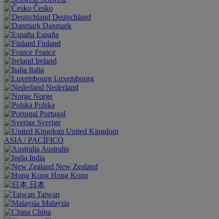
Česko
Deutschland
Danmark
España
Finland
France
Ireland
Italia
Luxembourg
Nederland
Norge
Polska
Portugal
Sverige
United Kingdom
ASIA / PACÍFICO
Australia
India
New Zealand
Hong Kong
日本
Taiwan
Malaysia
China