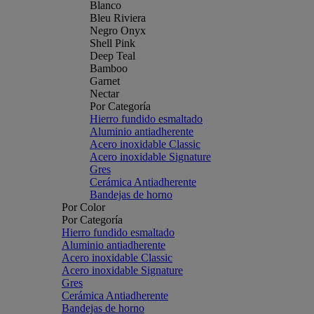
Blanco
Bleu Riviera
Negro Onyx
Shell Pink
Deep Teal
Bamboo
Garnet
Nectar
Por Categoría
Hierro fundido esmaltado
Aluminio antiadherente
Acero inoxidable Classic
Acero inoxidable Signature
Gres
Cerámica Antiadherente
Bandejas de horno
Por Color
Por Categoría
Hierro fundido esmaltado
Aluminio antiadherente
Acero inoxidable Classic
Acero inoxidable Signature
Gres
Cerámica Antiadherente
Bandejas de horno