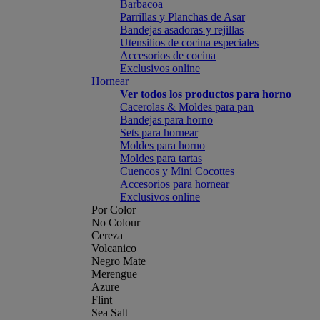
Barbacoa
Parrillas y Planchas de Asar
Bandejas asadoras y rejillas
Utensilios de cocina especiales
Accesorios de cocina
Exclusivos online
Hornear
Ver todos los productos para horno
Cacerolas & Moldes para pan
Bandejas para horno
Sets para hornear
Moldes para horno
Moldes para tartas
Cuencos y Mini Cocottes
Accesorios para hornear
Exclusivos online
Por Color
No Colour
Cereza
Volcanico
Negro Mate
Merengue
Azure
Flint
Sea Salt