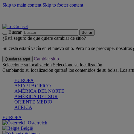
Skip to main content
Skip to footer content
📣 Últimas unidades: ahorra hasta un -40%
COMPRAR
Barbacoas, pícnics, crea tu verano con Le Creuset
COMPRAR
Descubre el color del verano: Bleu Riviera
COMPRAR
Buscar
Borrar
¿Está seguro de que quiere cambiar de sitio?
Su cesta estará vacía en el nuevo sitio. Pero no se preocupe, nosotros
Cambiar sitio
Quedarse aquí
Seleccione su localización
Seleccione su localización
Cambiando su localización quitará los contenidos de su bolsa. Los art
EUROPA
ASIA / PACÍFICO
AMÉRICA DEL NORTE
AMÉRICA DEL SUR
ORIENTE MEDIO
AFRICA
EUROPA
Österreich
België
Schweiz