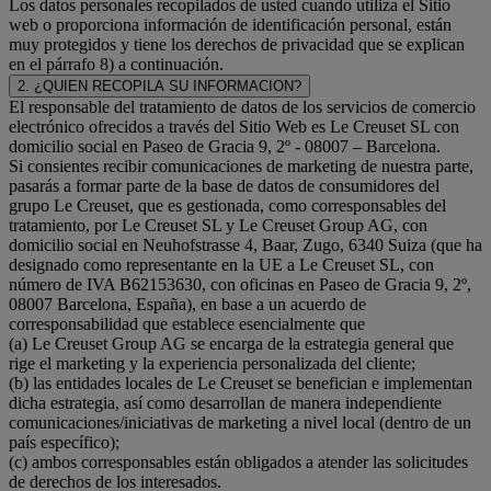
Los datos personales recopilados de usted cuando utiliza el Sitio
web o proporciona información de identificación personal, están
muy protegidos y tiene los derechos de privacidad que se explican
en el párrafo 8) a continuación.
2. ¿QUIEN RECOPILA SU INFORMACION?
El responsable del tratamiento de datos de los servicios de comercio
electrónico ofrecidos a través del Sitio Web es Le Creuset SL con
domicilio social en Paseo de Gracia 9, 2º - 08007 – Barcelona.
Si consientes recibir comunicaciones de marketing de nuestra parte,
pasarás a formar parte de la base de datos de consumidores del
grupo Le Creuset, que es gestionada, como corresponsables del
tratamiento, por Le Creuset SL y Le Creuset Group AG, con
domicilio social en Neuhofstrasse 4, Baar, Zugo, 6340 Suiza (que ha
designado como representante en la UE a Le Creuset SL, con
número de IVA B62153630, con oficinas en Paseo de Gracia 9, 2º,
08007 Barcelona, España), en base a un acuerdo de
corresponsabilidad que establece esencialmente que
(a) Le Creuset Group AG se encarga de la estrategia general que
rige el marketing y la experiencia personalizada del cliente;
(b) las entidades locales de Le Creuset se benefician e implementan
dicha estrategia, así como desarrollan de manera independiente
comunicaciones/iniciativas de marketing a nivel local (dentro de un
país específico);
(c) ambos corresponsables están obligados a atender las solicitudes
de derechos de los interesados.