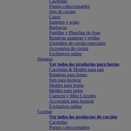
Cacerolas
Pomos coleccionables
Sets de cocina
Cazos
Sartenes y woks
Barbacoa
Parrillas y Planchas de Asar
Bandejas asadoras y rejillas
Utensilios de cocina especiales
Accesorios de cocina
Exclusivos online
Hornear
Ver todos los productos para horno
Cacerolas & Moldes para pan
Bandejas para horno
Sets para hornear
Moldes para horno
Moldes para tartas
Cuencos y Mini Cocottes
Accesorios para hornear
Exclusivos online
Cocinar
Ver todos los productos de cocción
Cacerolas
Pomos coleccionables