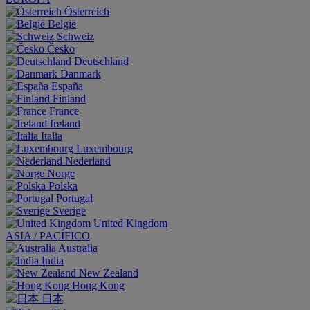
Österreich
België
Schweiz
Česko
Deutschland
Danmark
España
Finland
France
Ireland
Italia
Luxembourg
Nederland
Norge
Polska
Portugal
Sverige
United Kingdom
ASIA / PACÍFICO
Australia
India
New Zealand
Hong Kong
日本