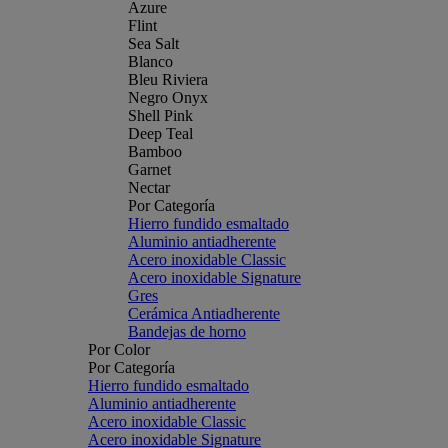
Azure
Flint
Sea Salt
Blanco
Bleu Riviera
Negro Onyx
Shell Pink
Deep Teal
Bamboo
Garnet
Nectar
Por Categoría
Hierro fundido esmaltado
Aluminio antiadherente
Acero inoxidable Classic
Acero inoxidable Signature
Gres
Cerámica Antiadherente
Bandejas de horno
Por Color
Por Categoría
Hierro fundido esmaltado
Aluminio antiadherente
Acero inoxidable Classic
Acero inoxidable Signature