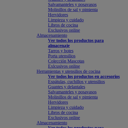
Salvamanteles y posavasos
Molinillos de sal y pimienta
Hervidores
Limpieza y cuidado
Libros de cocina
Exclusivos online
Almacenamiento
Ver todos los productos para
almacenaje
Tarros y botes
Porta utensilios
Colección Mascotas
Exlcusivos online
Herramientas y utensilios de cocina
Ver todos los productos en accesorios
Espátulas, cuchillos y utensilios
Guantes y delantales
Salvamanteles y posavasos
Molinillos de sal y pimienta
Hervidores
Limpieza y cuidado
Libros de cocina
Exclusivos online
Almacenamiento
Ver todos los productos para