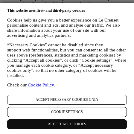
nuestros fines administrativos relacionados con nuestra
relación contractual con usted, como contabilidad, facturación
This website uses first- and third-party cookies
y auditoría, verificación de tarjetas de pago, detección de
fraude, seguridad, pruebas de sistemas, mantenimiento y
Cookies help us give you a better experience on Le Creuset,
análisis estadístico. Ocasionalmente, es posible que
personalise content and ads, and analyse our traffic. We also
share information about your use of our site with our
necesitemos ponernos en contacto con usted por razones
advertising and analytics partners.
administrativas u operativas. Por ejemplo, para enviarle la
confirmación de su compra. También utilizaremos sus datos
“Necessary Cookies” cannot be disabled since they
personales para responder a sus solicitudes enviadas a través
support web functionalities, but you can consent to all the other
de nuestros formularios del sitio web u otros canales. Esta
uses above (preferences, statistics and marketing cookies) by
actividad de procesamiento es necesaria para permitirnos
clicking “Accept all cookies”, or click “Cookie settings”, where
proporcionarle nuestros servicios.
you manage each cookie category, or “Accept necessary
PARA INFORMARLE SOBRE NOTICIAS U OFERTAS
cookies only”, so that no other category of cookies will be
SOBRE LOS PRODUCTOS DE LE CREUSET. Si usted
installed.
ha dado su consentimiento para que lo hagamos (por ejemplo,
suscribiéndose a nuestro boletín de noticias cuando usted cree
Check our
Cookie Policy
.
una cuenta en el Sitio web), le enviaremos comunicaciones de
marketing personalizadas y noticias sobre iniciativas
ACCEPT NECESSARY COOKIES ONLY
relacionadas con Le Creuset promovidas por sus filiales del
grupo, y afiliados y socios locales, también dependiendo de
sus preferencias. Nos comunicaremos con usted por correo
COOKIE SETTINGS
electrónico, SMS o redes sociales, pero también mediante
medios automatizados. Dichas comunicaciones se
ACCEPT ALL COOKIES
relacionarán con los productos de Le Creuset o con las nuevas
aperturas de tiendas, eventos exclusivos, concursos,