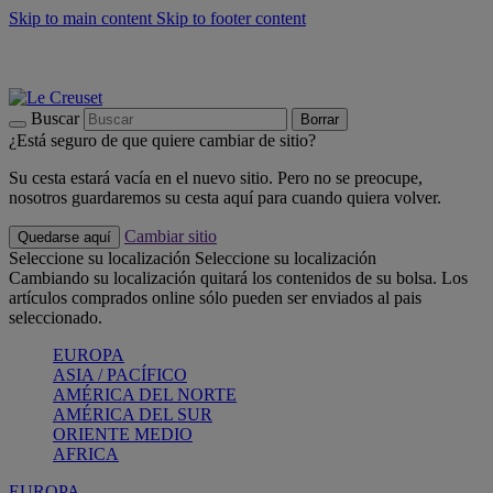
Skip to main content
Skip to footer content
📣 Últimas unidades: ahorra hasta un -40%
COMPRAR
Barbacoas, pícnics, crea tu verano con Le Creuset
COMPRAR
Descubre el color del verano: Bleu Riviera
COMPRAR
Buscar
Borrar
¿Está seguro de que quiere cambiar de sitio?
Su cesta estará vacía en el nuevo sitio. Pero no se preocupe,
nosotros guardaremos su cesta aquí para cuando quiera volver.
Cambiar sitio
Quedarse aquí
Seleccione su localización
Seleccione su localización
Cambiando su localización quitará los contenidos de su bolsa. Los
artículos comprados online sólo pueden ser enviados al pais
seleccionado.
EUROPA
ASIA / PACÍFICO
AMÉRICA DEL NORTE
AMÉRICA DEL SUR
ORIENTE MEDIO
AFRICA
EUROPA