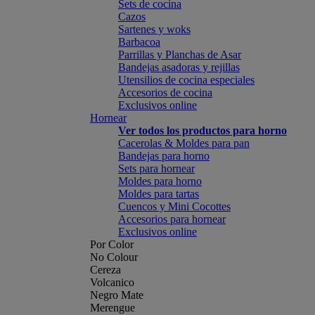
Sets de cocina
Cazos
Sartenes y woks
Barbacoa
Parrillas y Planchas de Asar
Bandejas asadoras y rejillas
Utensilios de cocina especiales
Accesorios de cocina
Exclusivos online
Hornear
Ver todos los productos para horno
Cacerolas & Moldes para pan
Bandejas para horno
Sets para hornear
Moldes para horno
Moldes para tartas
Cuencos y Mini Cocottes
Accesorios para hornear
Exclusivos online
Por Color
No Colour
Cereza
Volcanico
Negro Mate
Merengue