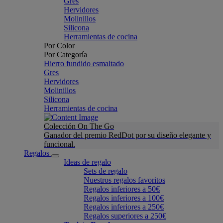
Gres
Hervidores
Molinillos
Silicona
Herramientas de cocina
Por Color
Por Categoría
Hierro fundido esmaltado
Gres
Hervidores
Molinillos
Silicona
Herramientas de cocina
Colección On The Go
Ganador del premio RedDot por su diseño elegante y
funcional.
Regalos
Ideas de regalo
Sets de regalo
Nuestros regalos favoritos
Regalos inferiores a 50€
Regalos inferiores a 100€
Regalos inferiores a 250€
Regalos superiores a 250€