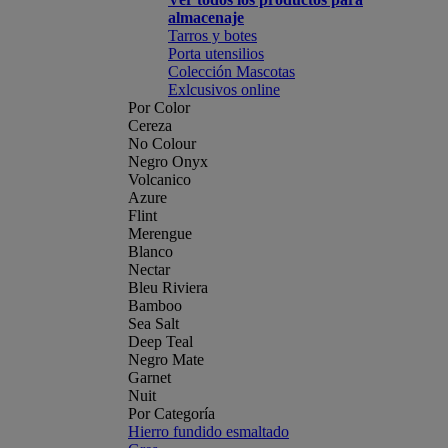
almacenaje
Tarros y botes
Porta utensilios
Colección Mascotas
Exlcusivos online
Por Color
Cereza
No Colour
Negro Onyx
Volcanico
Azure
Flint
Merengue
Blanco
Nectar
Bleu Riviera
Bamboo
Sea Salt
Deep Teal
Negro Mate
Garnet
Nuit
Por Categoría
Hierro fundido esmaltado