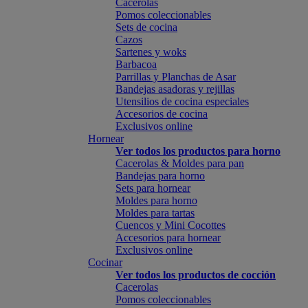
Cacerolas
Pomos coleccionables
Sets de cocina
Cazos
Sartenes y woks
Barbacoa
Parrillas y Planchas de Asar
Bandejas asadoras y rejillas
Utensilios de cocina especiales
Accesorios de cocina
Exclusivos online
Hornear
Ver todos los productos para horno
Cacerolas & Moldes para pan
Bandejas para horno
Sets para hornear
Moldes para horno
Moldes para tartas
Cuencos y Mini Cocottes
Accesorios para hornear
Exclusivos online
Cocinar
Ver todos los productos de cocción
Cacerolas
Pomos coleccionables