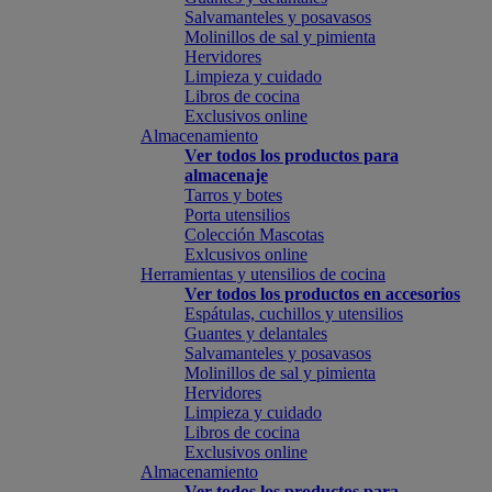
Salvamanteles y posavasos
Molinillos de sal y pimienta
Hervidores
Limpieza y cuidado
Libros de cocina
Exclusivos online
Almacenamiento
Ver todos los productos para
almacenaje
Tarros y botes
Porta utensilios
Colección Mascotas
Exlcusivos online
Herramientas y utensilios de cocina
Ver todos los productos en accesorios
Espátulas, cuchillos y utensilios
Guantes y delantales
Salvamanteles y posavasos
Molinillos de sal y pimienta
Hervidores
Limpieza y cuidado
Libros de cocina
Exclusivos online
Almacenamiento
Ver todos los productos para