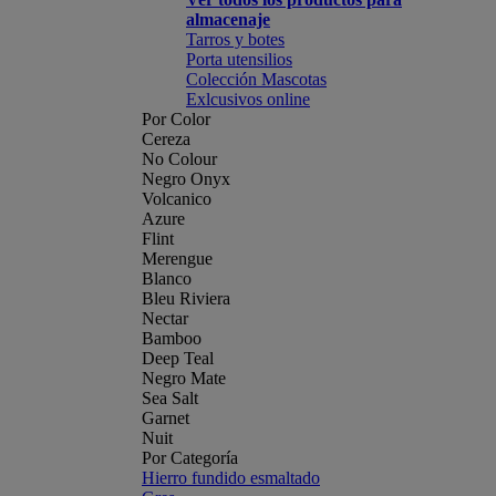
almacenaje
Tarros y botes
Porta utensilios
Colección Mascotas
Exlcusivos online
Por Color
Cereza
No Colour
Negro Onyx
Volcanico
Azure
Flint
Merengue
Blanco
Bleu Riviera
Nectar
Bamboo
Deep Teal
Negro Mate
Sea Salt
Garnet
Nuit
Por Categoría
Hierro fundido esmaltado