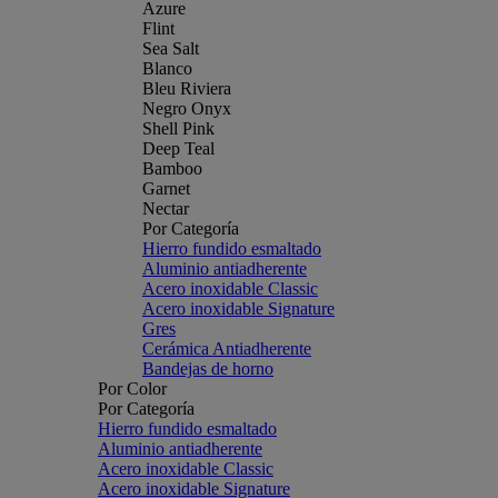
Azure
Flint
Sea Salt
Blanco
Bleu Riviera
Negro Onyx
Shell Pink
Deep Teal
Bamboo
Garnet
Nectar
Por Categoría
Hierro fundido esmaltado
Aluminio antiadherente
Acero inoxidable Classic
Acero inoxidable Signature
Gres
Cerámica Antiadherente
Bandejas de horno
Por Color
Por Categoría
Hierro fundido esmaltado
Aluminio antiadherente
Acero inoxidable Classic
Acero inoxidable Signature