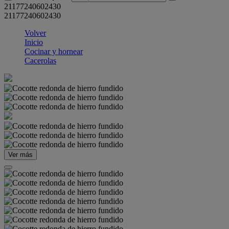
21177240602430
21177240602430
Volver
Inicio
Cocinar y hornear
Cacerolas
Ver más