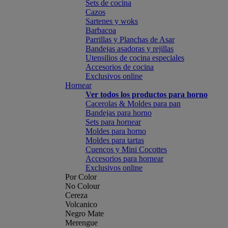
Sets de cocina
Cazos
Sartenes y woks
Barbacoa
Parrillas y Planchas de Asar
Bandejas asadoras y rejillas
Utensilios de cocina especiales
Accesorios de cocina
Exclusivos online
Hornear
Ver todos los productos para horno
Cacerolas & Moldes para pan
Bandejas para horno
Sets para hornear
Moldes para horno
Moldes para tartas
Cuencos y Mini Cocottes
Accesorios para hornear
Exclusivos online
Por Color
No Colour
Cereza
Volcanico
Negro Mate
Merengue