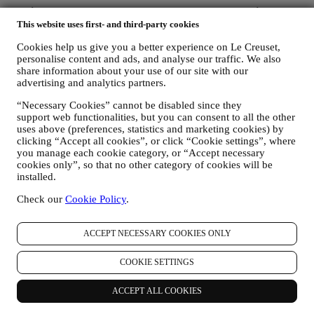
Suscríbete a nuestra newsletter y ahorra un 10% en tu próxima
compra
This website uses first- and third-party cookies
Cookies help us give you a better experience on Le Creuset,
Sé el primero en recibir nuestros emails personalizados y otras
personalise content and ads, and analyse our traffic. We also
comunicaciones basadas en tus intereses y comportamiento.
share information about your use of our site with our
advertising and analytics partners.
*Tras registrarte, recibirás un código de descuento del 10% por
correo electrónico. Se aplican
términos y condiciones
.
“Necessary Cookies” cannot be disabled since they
support web functionalities, but you can consent to all the other
Email
uses above (preferences, statistics and marketing cookies) by
clicking “Accept all cookies”, or click “Cookie settings”, where
Consientes que Le Creuset S.L y Le Creuset Group AG gestionen
you manage each cookie category, or “Accept necessary
tus datos como corresponsables del tratamiento.
Política de
cookies only”, so that no other category of cookies will be
Privacidad.
installed.
Check our
Cookie Policy
.
¡Gracias por suscribirte!
Pronto recibirás novedades de Le Creuset.
Productos
ACCEPT NECESSARY COOKIES ONLY
Cocinar & hornear
COOKIE SETTINGS
Servicio de mesa
Esenciales de cocina
Regalos
ACCEPT ALL COOKIES
Descubrir