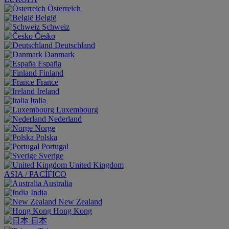
Österreich
België
Schweiz
Česko
Deutschland
Danmark
España
Finland
France
Ireland
Italia
Luxembourg
Nederland
Norge
Polska
Portugal
Sverige
United Kingdom
ASIA / PACÍFICO
Australia
India
New Zealand
Hong Kong
日本