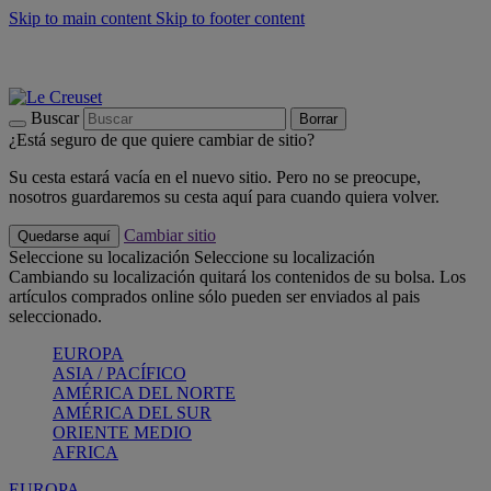
Skip to main content
Skip to footer content
📣 Últimas unidades: ahorra hasta un -40%
COMPRAR
Barbacoas, pícnics, crea tu verano con Le Creuset
COMPRAR
Descubre el color del verano: Bleu Riviera
COMPRAR
Buscar
Borrar
¿Está seguro de que quiere cambiar de sitio?
Su cesta estará vacía en el nuevo sitio. Pero no se preocupe,
nosotros guardaremos su cesta aquí para cuando quiera volver.
Cambiar sitio
Quedarse aquí
Seleccione su localización
Seleccione su localización
Cambiando su localización quitará los contenidos de su bolsa. Los
artículos comprados online sólo pueden ser enviados al pais
seleccionado.
EUROPA
ASIA / PACÍFICO
AMÉRICA DEL NORTE
AMÉRICA DEL SUR
ORIENTE MEDIO
AFRICA
EUROPA