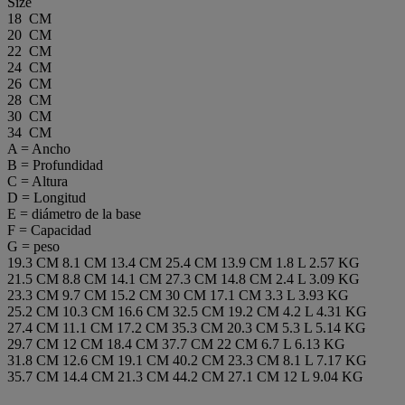
Size
18 CM
20 CM
22 CM
24 CM
26 CM
28 CM
30 CM
34 CM
A = Ancho
B = Profundidad
C = Altura
D = Longitud
E = diámetro de la base
F = Capacidad
G = peso
19.3 CM
8.1 CM
13.4 CM
25.4 CM
13.9 CM
1.8 L
2.57 KG
21.5 CM
8.8 CM
14.1 CM
27.3 CM
14.8 CM
2.4 L
3.09 KG
23.3 CM
9.7 CM
15.2 CM
30 CM
17.1 CM
3.3 L
3.93 KG
25.2 CM
10.3 CM
16.6 CM
32.5 CM
19.2 CM
4.2 L
4.31 KG
27.4 CM
11.1 CM
17.2 CM
35.3 CM
20.3 CM
5.3 L
5.14 KG
29.7 CM
12 CM
18.4 CM
37.7 CM
22 CM
6.7 L
6.13 KG
31.8 CM
12.6 CM
19.1 CM
40.2 CM
23.3 CM
8.1 L
7.17 KG
35.7 CM
14.4 CM
21.3 CM
44.2 CM
27.1 CM
12 L
9.04 KG