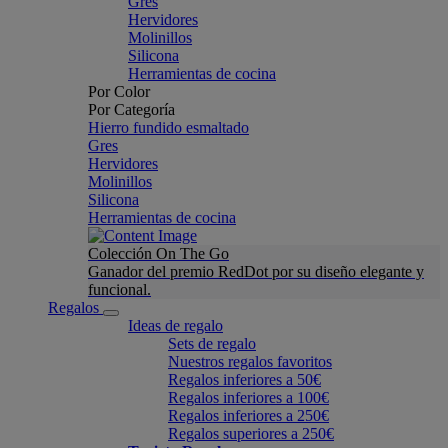
Gres
Hervidores
Molinillos
Silicona
Herramientas de cocina
Por Color
Por Categoría
Hierro fundido esmaltado
Gres
Hervidores
Molinillos
Silicona
Herramientas de cocina
Colección On The Go
Ganador del premio RedDot por su diseño elegante y
funcional.
Regalos
Ideas de regalo
Sets de regalo
Nuestros regalos favoritos
Regalos inferiores a 50€
Regalos inferiores a 100€
Regalos inferiores a 250€
Regalos superiores a 250€