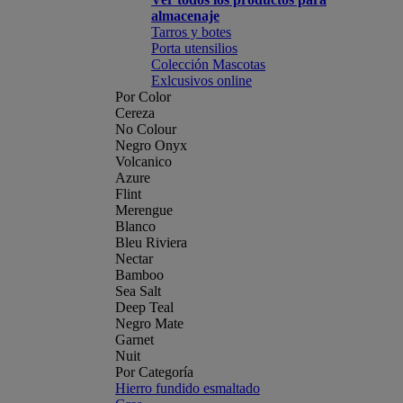
almacenaje
Tarros y botes
Porta utensilios
Colección Mascotas
Exlcusivos online
Por Color
Cereza
No Colour
Negro Onyx
Volcanico
Azure
Flint
Merengue
Blanco
Bleu Riviera
Nectar
Bamboo
Sea Salt
Deep Teal
Negro Mate
Garnet
Nuit
Por Categoría
Hierro fundido esmaltado