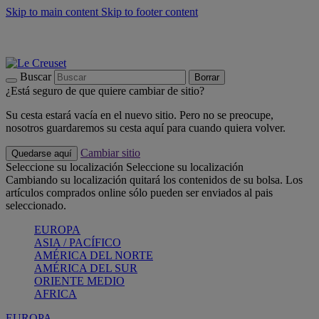
Skip to main content
Skip to footer content
📣 Últimas unidades: ahorra hasta un -40%
COMPRAR
Barbacoas, pícnics, crea tu verano con Le Creuset
COMPRAR
Descubre el color del verano: Bleu Riviera
COMPRAR
Buscar
Borrar
¿Está seguro de que quiere cambiar de sitio?
Su cesta estará vacía en el nuevo sitio. Pero no se preocupe,
nosotros guardaremos su cesta aquí para cuando quiera volver.
Cambiar sitio
Quedarse aquí
Seleccione su localización
Seleccione su localización
Cambiando su localización quitará los contenidos de su bolsa. Los
artículos comprados online sólo pueden ser enviados al pais
seleccionado.
EUROPA
ASIA / PACÍFICO
AMÉRICA DEL NORTE
AMÉRICA DEL SUR
ORIENTE MEDIO
AFRICA
EUROPA