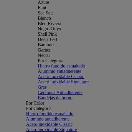
Azure
Flint
Sea Salt
Blanco
Bleu Riviera
Negro Onyx
Shell Pink
Deep Teal
Bamboo
Garnet
Nectar
Por Categoría
Hierro fundido esmaltado
Aluminio antiadherente
Acero inoxidable Classic
Acero inoxidable Signature
Gres
Cerámica Antiadherente
Bandejas de horno
Por Color
Por Categoría
Hierro fundido esmaltado
Aluminio antiadherente
Acero inoxidable Classic
Acero inoxidable Signature