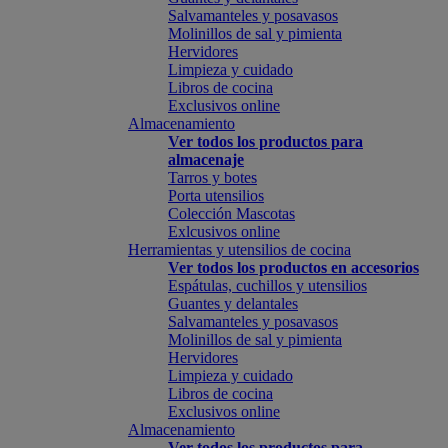
Salvamanteles y posavasos
Molinillos de sal y pimienta
Hervidores
Limpieza y cuidado
Libros de cocina
Exclusivos online
Almacenamiento
Ver todos los productos para
almacenaje
Tarros y botes
Porta utensilios
Colección Mascotas
Exlcusivos online
Herramientas y utensilios de cocina
Ver todos los productos en accesorios
Espátulas, cuchillos y utensilios
Guantes y delantales
Salvamanteles y posavasos
Molinillos de sal y pimienta
Hervidores
Limpieza y cuidado
Libros de cocina
Exclusivos online
Almacenamiento
Ver todos los productos para