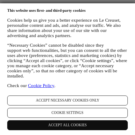
Los datos personales recopilados de usted cuando utiliza el Sitio
This website uses first- and third-party cookies
web o proporciona información de identificación personal, están
muy protegidos y tiene los derechos de privacidad que se explican
Cookies help us give you a better experience on Le Creuset,
en el párrafo 8) a continuación.
personalise content and ads, and analyse our traffic. We also
2. ¿QUIEN RECOPILA SU INFORMACION?
share information about your use of our site with our
El responsable del tratamiento de datos de los servicios de comercio
advertising and analytics partners.
electrónico ofrecidos a través del Sitio Web es Le Creuset SL con
domicilio social en Paseo de Gracia 9, 2º - 08007 – Barcelona.
“Necessary Cookies” cannot be disabled since they
Si consientes recibir comunicaciones de marketing de nuestra parte,
support web functionalities, but you can consent to all the other
pasarás a formar parte de la base de datos de consumidores del
uses above (preferences, statistics and marketing cookies) by
clicking “Accept all cookies”, or click “Cookie settings”, where
grupo Le Creuset, que es gestionada, como corresponsables del
you manage each cookie category, or “Accept necessary
tratamiento, por Le Creuset SL y Le Creuset Group AG, con
cookies only”, so that no other category of cookies will be
domicilio social en Neuhofstrasse 4, Baar, Zugo, 6340 Suiza (que ha
installed.
designado como representante en la UE a Le Creuset SL, con
número de IVA B62153630, con oficinas en Paseo de Gracia 9, 2º,
Check our
Cookie Policy
.
08007 Barcelona, España), en base a un acuerdo de
corresponsabilidad que establece esencialmente que
(a) Le Creuset Group AG se encarga de la estrategia general que
ACCEPT NECESSARY COOKIES ONLY
rige el marketing y la experiencia personalizada del cliente;
(b) las entidades locales de Le Creuset se benefician e implementan
COOKIE SETTINGS
dicha estrategia, así como desarrollan de manera independiente
comunicaciones/iniciativas de marketing a nivel local (dentro de un
ACCEPT ALL COOKIES
país específico);
(c) ambos corresponsables están obligados a atender las solicitudes