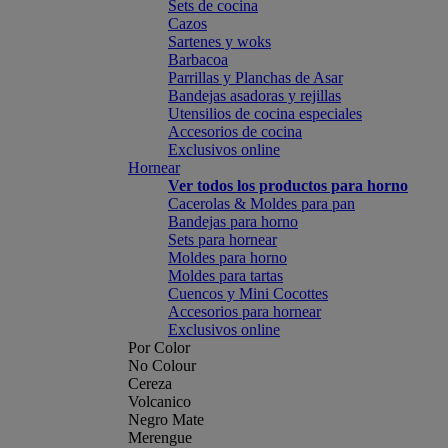
Sets de cocina
Cazos
Sartenes y woks
Barbacoa
Parrillas y Planchas de Asar
Bandejas asadoras y rejillas
Utensilios de cocina especiales
Accesorios de cocina
Exclusivos online
Hornear
Ver todos los productos para horno
Cacerolas & Moldes para pan
Bandejas para horno
Sets para hornear
Moldes para horno
Moldes para tartas
Cuencos y Mini Cocottes
Accesorios para hornear
Exclusivos online
Por Color
No Colour
Cereza
Volcanico
Negro Mate
Merengue