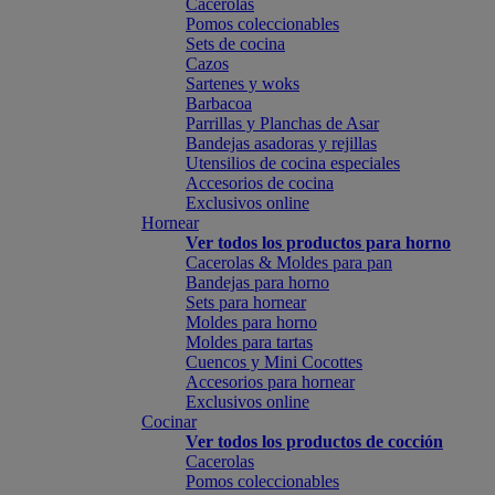
Cacerolas
Pomos coleccionables
Sets de cocina
Cazos
Sartenes y woks
Barbacoa
Parrillas y Planchas de Asar
Bandejas asadoras y rejillas
Utensilios de cocina especiales
Accesorios de cocina
Exclusivos online
Hornear
Ver todos los productos para horno
Cacerolas & Moldes para pan
Bandejas para horno
Sets para hornear
Moldes para horno
Moldes para tartas
Cuencos y Mini Cocottes
Accesorios para hornear
Exclusivos online
Cocinar
Ver todos los productos de cocción
Cacerolas
Pomos coleccionables