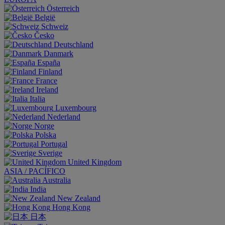
Österreich
België
Schweiz
Česko
Deutschland
Danmark
España
Finland
France
Ireland
Italia
Luxembourg
Nederland
Norge
Polska
Portugal
Sverige
United Kingdom
ASIA / PACÍFICO
Australia
India
New Zealand
Hong Kong
日本