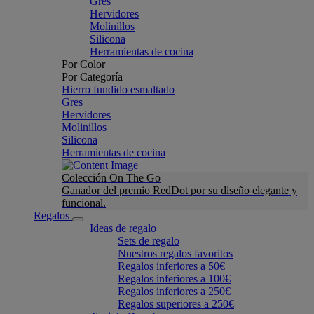
Gres
Hervidores
Molinillos
Silicona
Herramientas de cocina
Por Color
Por Categoría
Hierro fundido esmaltado
Gres
Hervidores
Molinillos
Silicona
Herramientas de cocina
Colección On The Go
Ganador del premio RedDot por su diseño elegante y
funcional.
Regalos
Ideas de regalo
Sets de regalo
Nuestros regalos favoritos
Regalos inferiores a 50€
Regalos inferiores a 100€
Regalos inferiores a 250€
Regalos superiores a 250€