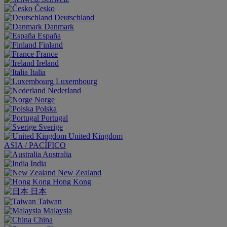
Česko
Deutschland
Danmark
España
Finland
France
Ireland
Italia
Luxembourg
Nederland
Norge
Polska
Portugal
Sverige
United Kingdom
ASIA / PACÍFICO
Australia
India
New Zealand
Hong Kong
日本
Taiwan
Malaysia
China