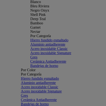
Blanco
Bleu Riviera
Negro Onyx
Shell Pink
Deep Teal
Bamboo
Garnet
Nectar
Por Categoría
Hierro fundido esmaltado
Aluminio antiadherente
Acero inoxidable Classic
Acero inoxidable Signature
Gres
Cerámica Antiadherente
Bandejas de horno
Por Color
Por Categoría
Hierro fundido esmaltado
Aluminio antiadherente
Acero inoxidable Classic
Acero inoxidable Signature
Gres
Cerámica Antiadherente
Bandejas de horno