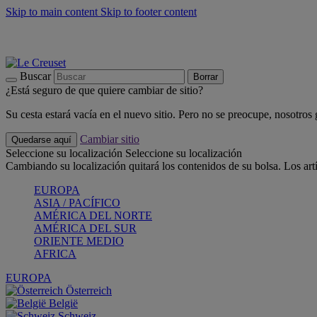
Skip to main content
Skip to footer content
📣 Últimas unidades: ahorra hasta un -40%
COMPRAR
Barbacoas, pícnics, crea tu verano con Le Creuset
COMPRAR
Descubre el color del verano: Bleu Riviera
COMPRAR
Buscar
Borrar
¿Está seguro de que quiere cambiar de sitio?
Su cesta estará vacía en el nuevo sitio. Pero no se preocupe, nosotros
Cambiar sitio
Quedarse aquí
Seleccione su localización
Seleccione su localización
Cambiando su localización quitará los contenidos de su bolsa. Los art
EUROPA
ASIA / PACÍFICO
AMÉRICA DEL NORTE
AMÉRICA DEL SUR
ORIENTE MEDIO
AFRICA
EUROPA
Österreich
België
Schweiz