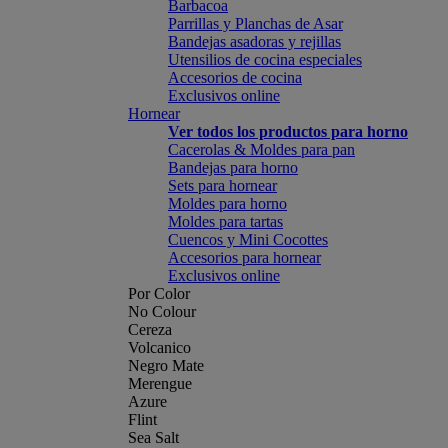
Barbacoa
Parrillas y Planchas de Asar
Bandejas asadoras y rejillas
Utensilios de cocina especiales
Accesorios de cocina
Exclusivos online
Hornear
Ver todos los productos para horno
Cacerolas & Moldes para pan
Bandejas para horno
Sets para hornear
Moldes para horno
Moldes para tartas
Cuencos y Mini Cocottes
Accesorios para hornear
Exclusivos online
Por Color
No Colour
Cereza
Volcanico
Negro Mate
Merengue
Azure
Flint
Sea Salt