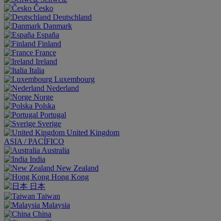
Česko
Deutschland
Danmark
España
Finland
France
Ireland
Italia
Luxembourg
Nederland
Norge
Polska
Portugal
Sverige
United Kingdom
ASIA / PACÍFICO
Australia
India
New Zealand
Hong Kong
日本
Taiwan
Malaysia
China