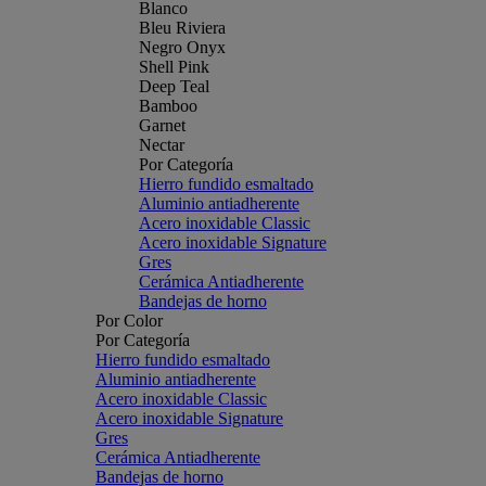
Blanco
Bleu Riviera
Negro Onyx
Shell Pink
Deep Teal
Bamboo
Garnet
Nectar
Por Categoría
Hierro fundido esmaltado
Aluminio antiadherente
Acero inoxidable Classic
Acero inoxidable Signature
Gres
Cerámica Antiadherente
Bandejas de horno
Por Color
Por Categoría
Hierro fundido esmaltado
Aluminio antiadherente
Acero inoxidable Classic
Acero inoxidable Signature
Gres
Cerámica Antiadherente
Bandejas de horno