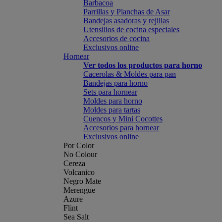
Barbacoa
Parrillas y Planchas de Asar
Bandejas asadoras y rejillas
Utensilios de cocina especiales
Accesorios de cocina
Exclusivos online
Hornear
Ver todos los productos para horno
Cacerolas & Moldes para pan
Bandejas para horno
Sets para hornear
Moldes para horno
Moldes para tartas
Cuencos y Mini Cocottes
Accesorios para hornear
Exclusivos online
Por Color
No Colour
Cereza
Volcanico
Negro Mate
Merengue
Azure
Flint
Sea Salt