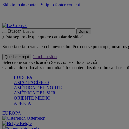
Skip to main content
Skip to footer content
📣 Últimas unidades: ahorra hasta un -40%
COMPRAR
Barbacoas, pícnics, crea tu verano con Le Creuset
COMPRAR
Descubre el color del verano: Bleu Riviera
COMPRAR
Buscar
Borrar
¿Está seguro de que quiere cambiar de sitio?
Su cesta estará vacía en el nuevo sitio. Pero no se preocupe, nosotros
Cambiar sitio
Quedarse aquí
Seleccione su localización
Seleccione su localización
Cambiando su localización quitará los contenidos de su bolsa. Los art
EUROPA
ASIA / PACÍFICO
AMÉRICA DEL NORTE
AMÉRICA DEL SUR
ORIENTE MEDIO
AFRICA
EUROPA
Österreich
België
Schweiz