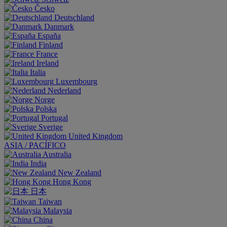
Česko
Deutschland
Danmark
España
Finland
France
Ireland
Italia
Luxembourg
Nederland
Norge
Polska
Portugal
Sverige
United Kingdom
ASIA / PACÍFICO
Australia
India
New Zealand
Hong Kong
日本
Taiwan
Malaysia
China