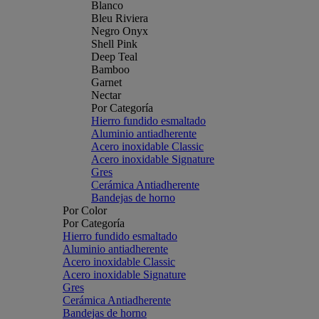
Blanco
Bleu Riviera
Negro Onyx
Shell Pink
Deep Teal
Bamboo
Garnet
Nectar
Por Categoría
Hierro fundido esmaltado
Aluminio antiadherente
Acero inoxidable Classic
Acero inoxidable Signature
Gres
Cerámica Antiadherente
Bandejas de horno
Por Color
Por Categoría
Hierro fundido esmaltado
Aluminio antiadherente
Acero inoxidable Classic
Acero inoxidable Signature
Gres
Cerámica Antiadherente
Bandejas de horno