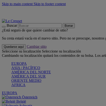
Skip to main content
Skip to footer content
📣 Últimas unidades: ahorra hasta un -40%
COMPRAR
Barbacoas, pícnics, crea tu verano con Le Creuset
COMPRAR
Descubre el color del verano: Bleu Riviera
COMPRAR
Buscar
Borrar
¿Está seguro de que quiere cambiar de sitio?
Su cesta estará vacía en el nuevo sitio. Pero no se preocupe, nosotros
Cambiar sitio
Quedarse aquí
Seleccione su localización
Seleccione su localización
Cambiando su localización quitará los contenidos de su bolsa. Los art
EUROPA
ASIA / PACÍFICO
AMÉRICA DEL NORTE
AMÉRICA DEL SUR
ORIENTE MEDIO
AFRICA
EUROPA
Österreich
België
Schweiz