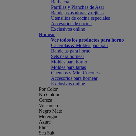
Barbacoa
Parrillas y Planchas de Asar
Bandejas asadoras y rejillas
Utensilios de cocina especiales
Accesorios de cocina
Exclusivos online
Hornear
Ver todos los productos para horno
Cacerolas & Moldes para pan
Bandejas para horno
Sets para hornear
Moldes para horno
Moldes para tartas
Cuencos y Mini Cocottes
Accesorios para hornear
Exclusivos online
Por Color
No Colour
Cereza
Volcanico
Negro Mate
Merengue
Azure
Flint
Sea Salt