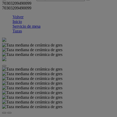
70303209490099
70303209490099
Volver
Inicio
Servicio de mesa
Tazas