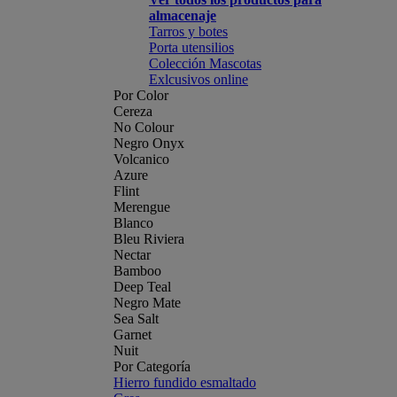
almacenaje
Tarros y botes
Porta utensilios
Colección Mascotas
Exlcusivos online
Por Color
Cereza
No Colour
Negro Onyx
Volcanico
Azure
Flint
Merengue
Blanco
Bleu Riviera
Nectar
Bamboo
Deep Teal
Negro Mate
Sea Salt
Garnet
Nuit
Por Categoría
Hierro fundido esmaltado