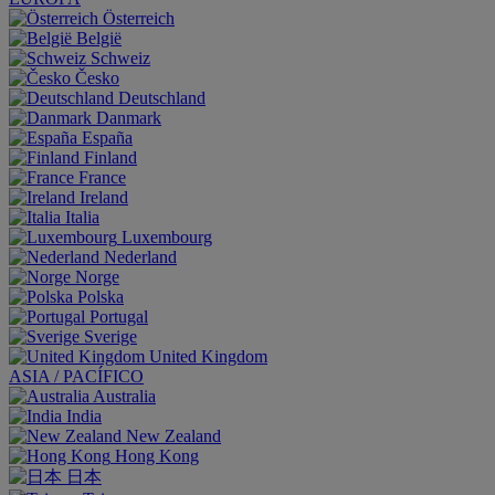
Österreich
België
Schweiz
Česko
Deutschland
Danmark
España
Finland
France
Ireland
Italia
Luxembourg
Nederland
Norge
Polska
Portugal
Sverige
United Kingdom
ASIA / PACÍFICO
Australia
India
New Zealand
Hong Kong
日本