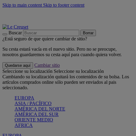
Skip to main content
Skip to footer content
📣 Últimas unidades: ahorra hasta un -40%
COMPRAR
Barbacoas, pícnics, crea tu verano con Le Creuset
COMPRAR
Descubre el color del verano: Bleu Riviera
COMPRAR
Buscar
Borrar
¿Está seguro de que quiere cambiar de sitio?
Su cesta estará vacía en el nuevo sitio. Pero no se preocupe,
nosotros guardaremos su cesta aquí para cuando quiera volver.
Cambiar sitio
Quedarse aquí
Seleccione su localización
Seleccione su localización
Cambiando su localización quitará los contenidos de su bolsa. Los
artículos comprados online sólo pueden ser enviados al pais
seleccionado.
EUROPA
ASIA / PACÍFICO
AMÉRICA DEL NORTE
AMÉRICA DEL SUR
ORIENTE MEDIO
AFRICA
EUROPA