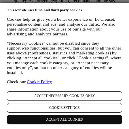
que regresa, origen geográfico), recopilados durante sus
visitas al Sitio Web (ya sea que sea usuario registrado o no),
This website uses first- and third-party cookies
mediante el uso de registros y/o tecnologías de seguimiento
como "cookies" y otras tecnologías similares (incluidos los
Cookies help us give you a better experience on Le Creuset,
píxeles de seguimiento en los correos electrónicos), para
personalise content and ads, and analyse our traffic. We also
mejorar nuestros servicios y anuncios, o para nuestro análisis
share information about your use of our site with our
estadístico - en la mayoría de los casos no podremos
advertising and analytics partners.
identificarlo a través de esta información técnica. Para obtener
información sobre la recopilación de datos a través de
“Necessary Cookies” cannot be disabled since they
cookies, consulte nuestra Política de Cookies
aquí
).
support web functionalities, but you can consent to all the other
sus comentarios, solicitudes, quejas, preguntas o interacciones
uses above (preferences, statistics and marketing cookies) by
con nosotros (por ejemplo, sus mensajes, chats, publicaciones
clicking “Accept all cookies”, or click “Cookie settings”, where
en redes sociales, correos electrónicos o llamadas telefónicas).
you manage each cookie category, or “Accept necessary
cookies only”, so that no other category of cookies will be
Los datos personales recopilados de usted cuando utiliza el Sitio
installed.
web o proporciona información de identificación personal, están
Check our
Cookie Policy
.
muy protegidos y tiene los derechos de privacidad que se explican
en el párrafo 8) a continuación.
2. ¿QUIEN RECOPILA SU INFORMACION?
ACCEPT NECESSARY COOKIES ONLY
El responsable del tratamiento de datos de los servicios de comercio
electrónico ofrecidos a través del Sitio Web es Le Creuset SL con
COOKIE SETTINGS
domicilio social en Paseo de Gracia 9, 2º - 08007 – Barcelona.
Si consientes recibir comunicaciones de marketing de nuestra parte,
ACCEPT ALL COOKIES
pasarás a formar parte de la base de datos de consumidores del
grupo Le Creuset, que es gestionada, como corresponsables del