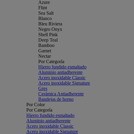
Azure
Flint
Sea Salt
Blanco
Bleu Riviera
Negro Onyx
Shell Pink
Deep Teal
Bamboo
Garnet
Nectar
Por Categoría
Hierro fundido esmaltado
Aluminio antiadherente
Acero inoxidable Classic
Acero inoxidable Signature
Gres
Cerámica Antiadherente
Bandejas de horno
Por Color
Por Categoría
Hierro fundido esmaltado
Aluminio antiadherente
Acero inoxidable Classic
Acero inoxidable Signature