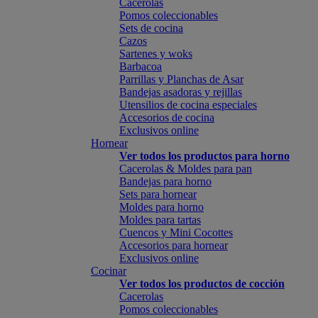
Cacerolas
Pomos coleccionables
Sets de cocina
Cazos
Sartenes y woks
Barbacoa
Parrillas y Planchas de Asar
Bandejas asadoras y rejillas
Utensilios de cocina especiales
Accesorios de cocina
Exclusivos online
Hornear
Ver todos los productos para horno
Cacerolas & Moldes para pan
Bandejas para horno
Sets para hornear
Moldes para horno
Moldes para tartas
Cuencos y Mini Cocottes
Accesorios para hornear
Exclusivos online
Cocinar
Ver todos los productos de cocción
Cacerolas
Pomos coleccionables