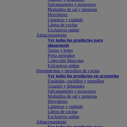
Salvamanteles y posavasos
Molinillos de sal y pimienta
Hervidores
Limpieza y cuidado
Libros de cocina
Exclusivos online
Almacenamiento
Ver todos los productos para
almacenaje
Tarros y botes
Porta utensilios
Colección Mascotas
Exlcusivos online
Herramientas y utensilios de cocina
Ver todos los productos en accesorios
Espátulas, cuchillos y utensilios
Guantes y delantales
Salvamanteles y posavasos
Molinillos de sal y pimienta
Hervidores
Limpieza y cuidado
Libros de cocina
Exclusivos online
Almacenamiento
Ver todos los productos para