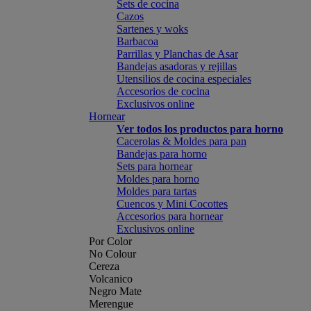
Sets de cocina
Cazos
Sartenes y woks
Barbacoa
Parrillas y Planchas de Asar
Bandejas asadoras y rejillas
Utensilios de cocina especiales
Accesorios de cocina
Exclusivos online
Hornear
Ver todos los productos para horno
Cacerolas & Moldes para pan
Bandejas para horno
Sets para hornear
Moldes para horno
Moldes para tartas
Cuencos y Mini Cocottes
Accesorios para hornear
Exclusivos online
Por Color
No Colour
Cereza
Volcanico
Negro Mate
Merengue