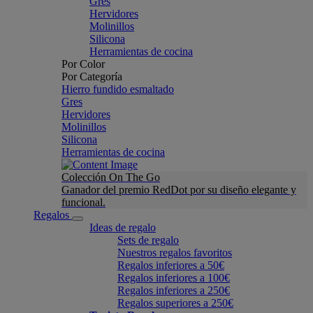
Gres
Hervidores
Molinillos
Silicona
Herramientas de cocina
Por Color
Por Categoría
Hierro fundido esmaltado
Gres
Hervidores
Molinillos
Silicona
Herramientas de cocina
Colección On The Go
Ganador del premio RedDot por su diseño elegante y
funcional.
Regalos
Ideas de regalo
Sets de regalo
Nuestros regalos favoritos
Regalos inferiores a 50€
Regalos inferiores a 100€
Regalos inferiores a 250€
Regalos superiores a 250€