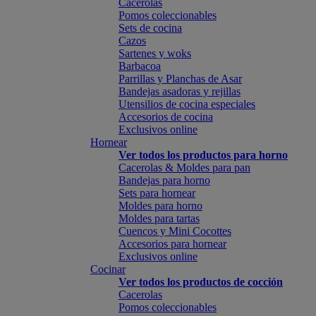
Cacerolas
Pomos coleccionables
Sets de cocina
Cazos
Sartenes y woks
Barbacoa
Parrillas y Planchas de Asar
Bandejas asadoras y rejillas
Utensilios de cocina especiales
Accesorios de cocina
Exclusivos online
Hornear
Ver todos los productos para horno
Cacerolas & Moldes para pan
Bandejas para horno
Sets para hornear
Moldes para horno
Moldes para tartas
Cuencos y Mini Cocottes
Accesorios para hornear
Exclusivos online
Cocinar
Ver todos los productos de cocción
Cacerolas
Pomos coleccionables