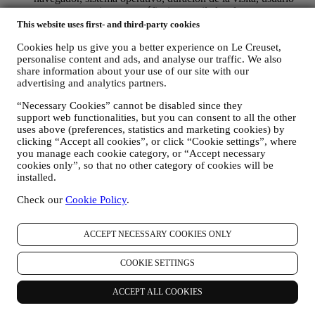
que regresa, origen geográfico), recopilados durante sus
visitas al Sitio Web (ya sea que sea usuario registrado o no),
This website uses first- and third-party cookies
mediante el uso de registros y/o tecnologías de seguimiento
Cookies help us give you a better experience on Le Creuset,
como "cookies" y otras tecnologías similares (incluidos los
personalise content and ads, and analyse our traffic. We also
píxeles de seguimiento en los correos electrónicos), para
share information about your use of our site with our
mejorar nuestros servicios y anuncios, o para nuestro análisis
advertising and analytics partners.
estadístico - en la mayoría de los casos no podremos
identificarlo a través de esta información técnica. Para obtener
“Necessary Cookies” cannot be disabled since they
información sobre la recopilación de datos a través de
support web functionalities, but you can consent to all the other
cookies, consulte nuestra Política de Cookies
aquí
).
uses above (preferences, statistics and marketing cookies) by
sus comentarios, solicitudes, quejas, preguntas o interacciones
clicking “Accept all cookies”, or click “Cookie settings”, where
con nosotros (por ejemplo, sus mensajes, chats, publicaciones
you manage each cookie category, or “Accept necessary
en redes sociales, correos electrónicos o llamadas telefónicas).
cookies only”, so that no other category of cookies will be
installed.
Los datos personales recopilados de usted cuando utiliza el Sitio
web o proporciona información de identificación personal, están
Check our
Cookie Policy
.
muy protegidos y tiene los derechos de privacidad que se explican
en el párrafo 8) a continuación.
ACCEPT NECESSARY COOKIES ONLY
2. ¿QUIEN RECOPILA SU INFORMACION?
El responsable del tratamiento de datos de los servicios de comercio
COOKIE SETTINGS
electrónico ofrecidos a través del Sitio Web es Le Creuset SL con
domicilio social en Paseo de Gracia 9, 2º - 08007 – Barcelona.
Si consientes recibir comunicaciones de marketing de nuestra parte,
ACCEPT ALL COOKIES
pasarás a formar parte de la base de datos de consumidores del