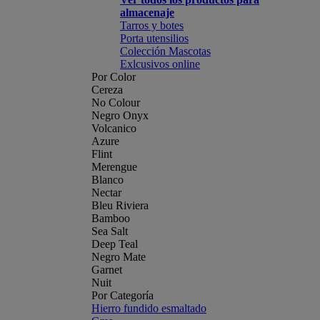
almacenaje
Tarros y botes
Porta utensilios
Colección Mascotas
Exlcusivos online
Por Color
Cereza
No Colour
Negro Onyx
Volcanico
Azure
Flint
Merengue
Blanco
Nectar
Bleu Riviera
Bamboo
Sea Salt
Deep Teal
Negro Mate
Garnet
Nuit
Por Categoría
Hierro fundido esmaltado