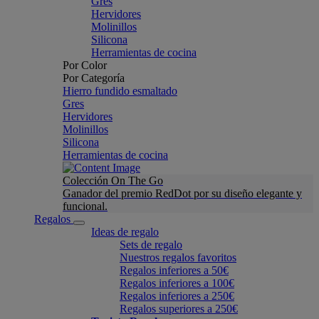
Gres
Hervidores
Molinillos
Silicona
Herramientas de cocina
Por Color
Por Categoría
Hierro fundido esmaltado
Gres
Hervidores
Molinillos
Silicona
Herramientas de cocina
Colección On The Go
Ganador del premio RedDot por su diseño elegante y
funcional.
Regalos
Ideas de regalo
Sets de regalo
Nuestros regalos favoritos
Regalos inferiores a 50€
Regalos inferiores a 100€
Regalos inferiores a 250€
Regalos superiores a 250€