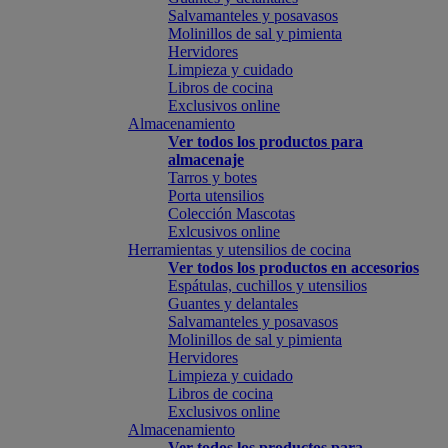
Salvamanteles y posavasos
Molinillos de sal y pimienta
Hervidores
Limpieza y cuidado
Libros de cocina
Exclusivos online
Almacenamiento
Ver todos los productos para
almacenaje
Tarros y botes
Porta utensilios
Colección Mascotas
Exlcusivos online
Herramientas y utensilios de cocina
Ver todos los productos en accesorios
Espátulas, cuchillos y utensilios
Guantes y delantales
Salvamanteles y posavasos
Molinillos de sal y pimienta
Hervidores
Limpieza y cuidado
Libros de cocina
Exclusivos online
Almacenamiento
Ver todos los productos para