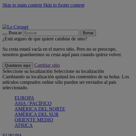
Skip to main content
Skip to footer content
📣 Últimas unidades: ahorra hasta un -40%
COMPRAR
Barbacoas, pícnics, crea tu verano con Le Creuset
COMPRAR
Descubre el color del verano: Bleu Riviera
COMPRAR
Buscar
Borrar
¿Está seguro de que quiere cambiar de sitio?
Su cesta estará vacía en el nuevo sitio. Pero no se preocupe,
nosotros guardaremos su cesta aquí para cuando quiera volver.
Cambiar sitio
Quedarse aquí
Seleccione su localización
Seleccione su localización
Cambiando su localización quitará los contenidos de su bolsa. Los
artículos comprados online sólo pueden ser enviados al pais
seleccionado.
EUROPA
ASIA / PACÍFICO
AMÉRICA DEL NORTE
AMÉRICA DEL SUR
ORIENTE MEDIO
AFRICA
EUROPA