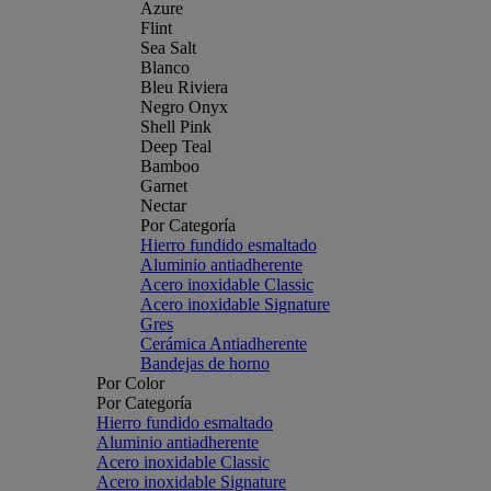
Azure
Flint
Sea Salt
Blanco
Bleu Riviera
Negro Onyx
Shell Pink
Deep Teal
Bamboo
Garnet
Nectar
Por Categoría
Hierro fundido esmaltado
Aluminio antiadherente
Acero inoxidable Classic
Acero inoxidable Signature
Gres
Cerámica Antiadherente
Bandejas de horno
Por Color
Por Categoría
Hierro fundido esmaltado
Aluminio antiadherente
Acero inoxidable Classic
Acero inoxidable Signature