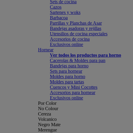
Sets de cocina
Cazos
Sartenes y woks
Barbacoa
Parrillas y Planchas de Asar
Bandejas asadoras y rejillas
Utensilios de cocina especiales
Accesorios de cocina
Exclusivos online
Hornear
Ver todos los productos para horno
Cacerolas & Moldes para pan
Bandejas para horno
Sets para hornear
Moldes para horno
Moldes para tartas
Cuencos y Mini Cocottes
Accesorios para hornear
Exclusivos online
Por Color
No Colour
Cereza
Volcanico
Negro Mate
Merengue