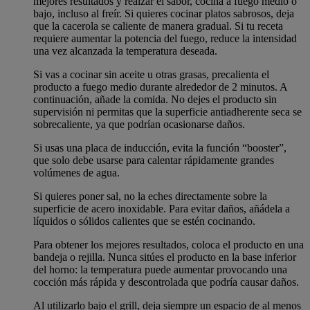
mejores resultados y realzar el sabor, cocina a fuego medio o
bajo, incluso al freír. Si quieres cocinar platos sabrosos, deja
que la cacerola se caliente de manera gradual. Si tu receta
requiere aumentar la potencia del fuego, reduce la intensidad
una vez alcanzada la temperatura deseada.
Si vas a cocinar sin aceite u otras grasas, precalienta el
producto a fuego medio durante alrededor de 2 minutos. A
continuación, añade la comida. No dejes el producto sin
supervisión ni permitas que la superficie antiadherente seca se
sobrecaliente, ya que podrían ocasionarse daños.
Si usas una placa de inducción, evita la función “booster”,
que solo debe usarse para calentar rápidamente grandes
volúmenes de agua.
Si quieres poner sal, no la eches directamente sobre la
superficie de acero inoxidable. Para evitar daños, añádela a
líquidos o sólidos calientes que se estén cocinando.
Para obtener los mejores resultados, coloca el producto en una
bandeja o rejilla. Nunca sitúes el producto en la base inferior
del horno: la temperatura puede aumentar provocando una
cocción más rápida y descontrolada que podría causar daños.
Al utilizarlo bajo el grill, deja siempre un espacio de al menos