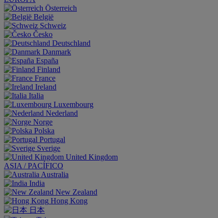
Österreich
België
Schweiz
Česko
Deutschland
Danmark
España
Finland
France
Ireland
Italia
Luxembourg
Nederland
Norge
Polska
Portugal
Sverige
United Kingdom
ASIA / PACÍFICO
Australia
India
New Zealand
Hong Kong
日本