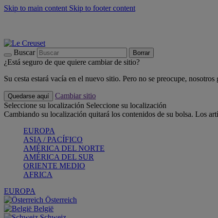
Skip to main content
Skip to footer content
📣 Últimas unidades: ahorra hasta un -40%
COMPRAR
Barbacoas, pícnics, crea tu verano con Le Creuset
COMPRAR
Descubre el color del verano: Bleu Riviera
COMPRAR
Buscar
Borrar
¿Está seguro de que quiere cambiar de sitio?
Su cesta estará vacía en el nuevo sitio. Pero no se preocupe, nosotros
Cambiar sitio
Quedarse aquí
Seleccione su localización
Seleccione su localización
Cambiando su localización quitará los contenidos de su bolsa. Los art
EUROPA
ASIA / PACÍFICO
AMÉRICA DEL NORTE
AMÉRICA DEL SUR
ORIENTE MEDIO
AFRICA
EUROPA
Österreich
België
Schweiz