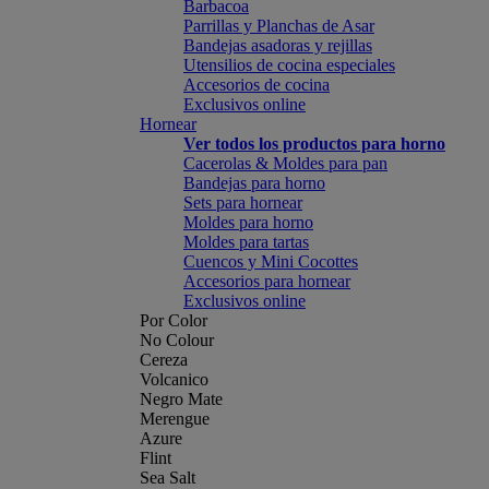
Barbacoa
Parrillas y Planchas de Asar
Bandejas asadoras y rejillas
Utensilios de cocina especiales
Accesorios de cocina
Exclusivos online
Hornear
Ver todos los productos para horno
Cacerolas & Moldes para pan
Bandejas para horno
Sets para hornear
Moldes para horno
Moldes para tartas
Cuencos y Mini Cocottes
Accesorios para hornear
Exclusivos online
Por Color
No Colour
Cereza
Volcanico
Negro Mate
Merengue
Azure
Flint
Sea Salt