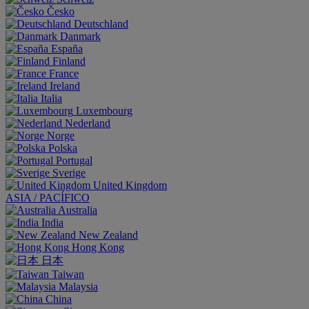
Česko
Deutschland
Danmark
España
Finland
France
Ireland
Italia
Luxembourg
Nederland
Norge
Polska
Portugal
Sverige
United Kingdom
ASIA / PACÍFICO
Australia
India
New Zealand
Hong Kong
日本
Taiwan
Malaysia
China