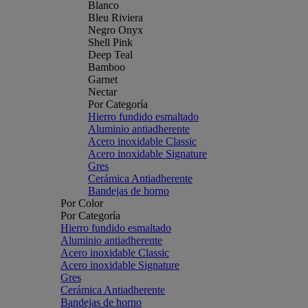
Blanco
Bleu Riviera
Negro Onyx
Shell Pink
Deep Teal
Bamboo
Garnet
Nectar
Por Categoría
Hierro fundido esmaltado
Aluminio antiadherente
Acero inoxidable Classic
Acero inoxidable Signature
Gres
Cerámica Antiadherente
Bandejas de horno
Por Color
Por Categoría
Hierro fundido esmaltado
Aluminio antiadherente
Acero inoxidable Classic
Acero inoxidable Signature
Gres
Cerámica Antiadherente
Bandejas de horno