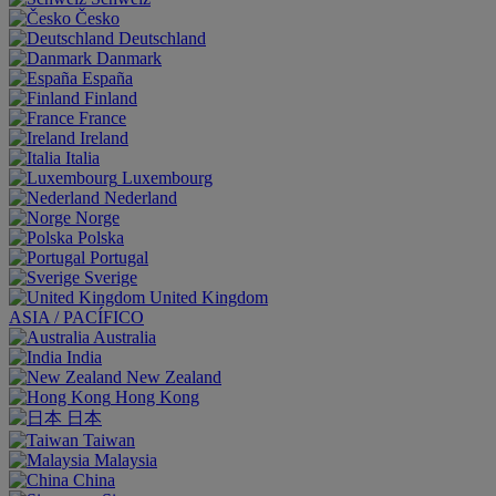
Česko
Deutschland
Danmark
España
Finland
France
Ireland
Italia
Luxembourg
Nederland
Norge
Polska
Portugal
Sverige
United Kingdom
ASIA / PACÍFICO
Australia
India
New Zealand
Hong Kong
日本
Taiwan
Malaysia
China