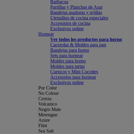
Barbacoa
Parrillas y Planchas de Asar
Bandejas asadoras y rejillas
Utensilios de cocina especiales
Accesorios de cocina
Exclusivos online
Hornear
Ver todos los productos para horno
Cacerolas & Moldes para pan
Bandejas para horno
Sets para hornear
Moldes para horno
Moldes para tartas
Cuencos y Mini Cocottes
Accesorios para hornear
Exclusivos online
Por Color
No Colour
Cereza
Volcanico
Negro Mate
Merengue
Azure
Flint
Sea Salt