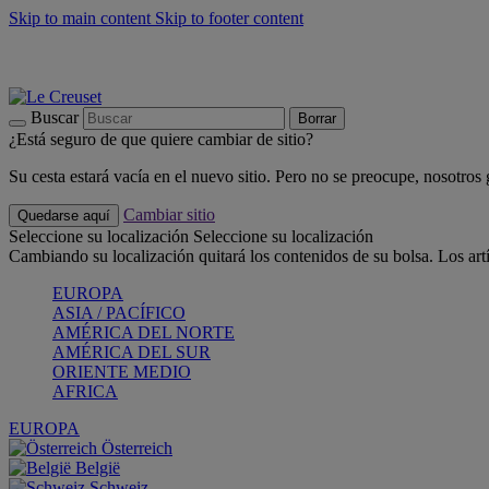
Skip to main content
Skip to footer content
📣 Últimas unidades: ahorra hasta un -40%
COMPRAR
Barbacoas, pícnics, crea tu verano con Le Creuset
COMPRAR
Descubre el color del verano: Bleu Riviera
COMPRAR
Buscar
Borrar
¿Está seguro de que quiere cambiar de sitio?
Su cesta estará vacía en el nuevo sitio. Pero no se preocupe, nosotros
Cambiar sitio
Quedarse aquí
Seleccione su localización
Seleccione su localización
Cambiando su localización quitará los contenidos de su bolsa. Los art
EUROPA
ASIA / PACÍFICO
AMÉRICA DEL NORTE
AMÉRICA DEL SUR
ORIENTE MEDIO
AFRICA
EUROPA
Österreich
België
Schweiz