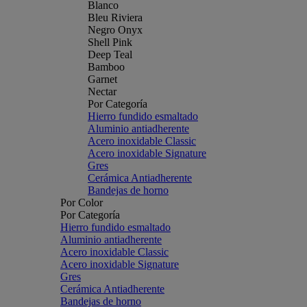
Blanco
Bleu Riviera
Negro Onyx
Shell Pink
Deep Teal
Bamboo
Garnet
Nectar
Por Categoría
Hierro fundido esmaltado
Aluminio antiadherente
Acero inoxidable Classic
Acero inoxidable Signature
Gres
Cerámica Antiadherente
Bandejas de horno
Por Color
Por Categoría
Hierro fundido esmaltado
Aluminio antiadherente
Acero inoxidable Classic
Acero inoxidable Signature
Gres
Cerámica Antiadherente
Bandejas de horno