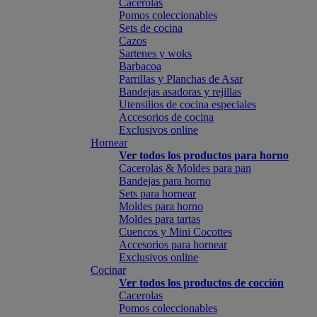
Cacerolas
Pomos coleccionables
Sets de cocina
Cazos
Sartenes y woks
Barbacoa
Parrillas y Planchas de Asar
Bandejas asadoras y rejillas
Utensilios de cocina especiales
Accesorios de cocina
Exclusivos online
Hornear
Ver todos los productos para horno
Cacerolas & Moldes para pan
Bandejas para horno
Sets para hornear
Moldes para horno
Moldes para tartas
Cuencos y Mini Cocottes
Accesorios para hornear
Exclusivos online
Cocinar
Ver todos los productos de cocción
Cacerolas
Pomos coleccionables