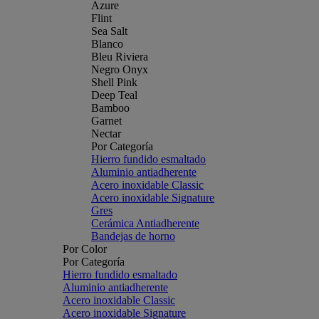
Azure
Flint
Sea Salt
Blanco
Bleu Riviera
Negro Onyx
Shell Pink
Deep Teal
Bamboo
Garnet
Nectar
Por Categoría
Hierro fundido esmaltado
Aluminio antiadherente
Acero inoxidable Classic
Acero inoxidable Signature
Gres
Cerámica Antiadherente
Bandejas de horno
Por Color
Por Categoría
Hierro fundido esmaltado
Aluminio antiadherente
Acero inoxidable Classic
Acero inoxidable Signature