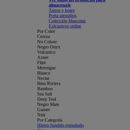
almacenaje
Tarros y botes
Porta utensilios
Colección Mascotas
Exlcusivos online
Por Color
Cereza
No Colour
Negro Onyx
Volcanico
Azure
Flint
Merengue
Blanco
Nectar
Bleu Riviera
Bamboo
Sea Salt
Deep Teal
Negro Mate
Garnet
Nuit
Por Categoría
Hierro fundido esmaltado