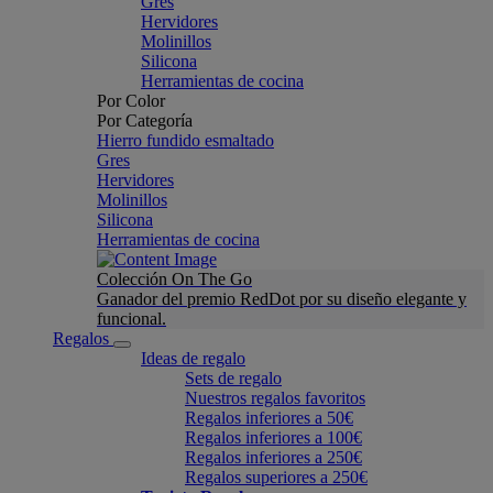
Gres
Hervidores
Molinillos
Silicona
Herramientas de cocina
Por Color
Por Categoría
Hierro fundido esmaltado
Gres
Hervidores
Molinillos
Silicona
Herramientas de cocina
Colección On The Go
Ganador del premio RedDot por su diseño elegante y
funcional.
Regalos
Ideas de regalo
Sets de regalo
Nuestros regalos favoritos
Regalos inferiores a 50€
Regalos inferiores a 100€
Regalos inferiores a 250€
Regalos superiores a 250€