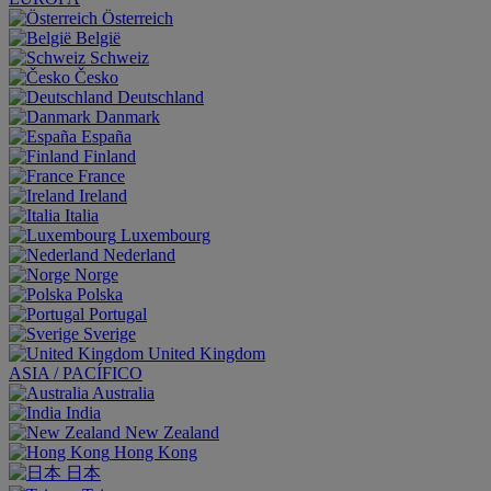
Österreich
België
Schweiz
Česko
Deutschland
Danmark
España
Finland
France
Ireland
Italia
Luxembourg
Nederland
Norge
Polska
Portugal
Sverige
United Kingdom
ASIA / PACÍFICO
Australia
India
New Zealand
Hong Kong
日本