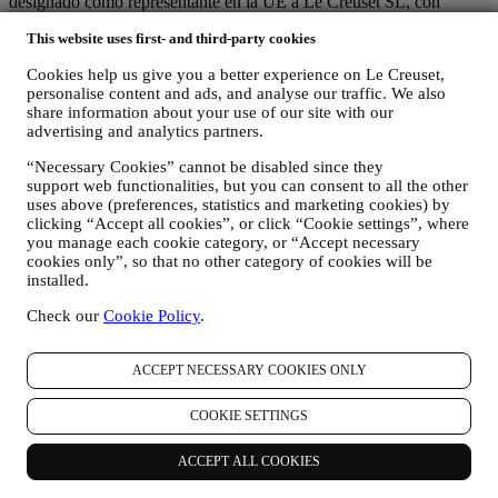
designado como representante en la UE a Le Creuset SL, con
número de IVA B62153630, con oficinas en Paseo de Gracia 9, 2º,
This website uses first- and third-party cookies
08007 Barcelona, España), en base a un acuerdo de
corresponsabilidad que establece esencialmente que
Cookies help us give you a better experience on Le Creuset,
(a) Le Creuset Group AG se encarga de la estrategia general que
personalise content and ads, and analyse our traffic. We also
rige el marketing y la experiencia personalizada del cliente;
share information about your use of our site with our
(b) las entidades locales de Le Creuset se benefician e implementan
advertising and analytics partners.
dicha estrategia, así como desarrollan de manera independiente
comunicaciones/iniciativas de marketing a nivel local (dentro de un
“Necessary Cookies” cannot be disabled since they
país específico);
support web functionalities, but you can consent to all the other
(c) ambos corresponsables están obligados a atender las solicitudes
uses above (preferences, statistics and marketing cookies) by
de derechos de los interesados.
clicking “Accept all cookies”, or click “Cookie settings”, where
you manage each cookie category, or “Accept necessary
3. ¿POR QUÉ RECOPILAMOS ESTA INFORMACIÓN?
cookies only”, so that no other category of cookies will be
Podemos procesar sus datos para los siguientes fines:
installed.
PARA NUESTRAS OBLIGACIONES LEGALES Es
Check our
Cookie Policy
.
posible que tengamos que procesar algunos datos sobre usted
para cumplir con nuestras obligaciones legales y otras
obligaciones derivadas de las instrucciones recibidas de las
ACCEPT NECESSARY COOKIES ONLY
autoridades.
PARA CREAR UNA CUENTA LE CREUSET
COOKIE SETTINGS
Utilizaremos sus datos para crear una cuenta de Le Creuset
que le dará acceso a una serie de ventajas dedicadas a los
usuarios registrados, para disfrutar mejor de nuestros
ACCEPT ALL COOKIES
servicios, tales como un pago más rápido, guardar múltiples