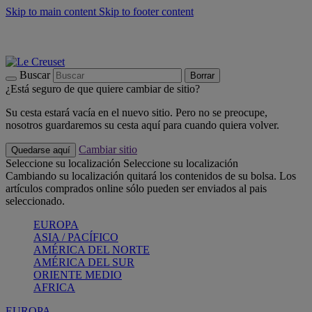
Skip to main content
Skip to footer content
📣 Últimas unidades: ahorra hasta un -40%
COMPRAR
Barbacoas, pícnics, crea tu verano con Le Creuset
COMPRAR
Descubre el color del verano: Bleu Riviera
COMPRAR
Buscar
Borrar
¿Está seguro de que quiere cambiar de sitio?
Su cesta estará vacía en el nuevo sitio. Pero no se preocupe,
nosotros guardaremos su cesta aquí para cuando quiera volver.
Cambiar sitio
Quedarse aquí
Seleccione su localización
Seleccione su localización
Cambiando su localización quitará los contenidos de su bolsa. Los
artículos comprados online sólo pueden ser enviados al pais
seleccionado.
EUROPA
ASIA / PACÍFICO
AMÉRICA DEL NORTE
AMÉRICA DEL SUR
ORIENTE MEDIO
AFRICA
EUROPA