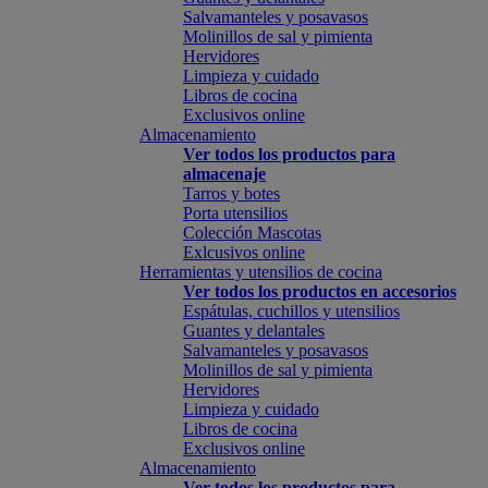
Salvamanteles y posavasos
Molinillos de sal y pimienta
Hervidores
Limpieza y cuidado
Libros de cocina
Exclusivos online
Almacenamiento
Ver todos los productos para
almacenaje
Tarros y botes
Porta utensilios
Colección Mascotas
Exlcusivos online
Herramientas y utensilios de cocina
Ver todos los productos en accesorios
Espátulas, cuchillos y utensilios
Guantes y delantales
Salvamanteles y posavasos
Molinillos de sal y pimienta
Hervidores
Limpieza y cuidado
Libros de cocina
Exclusivos online
Almacenamiento
Ver todos los productos para