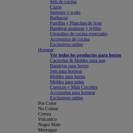
Sets de cocina
Cazos
Sartenes y woks
Barbacoa
Parrillas y Planchas de Asar
Bandejas asadoras y rejillas
Utensilios de cocina especiales
Accesorios de cocina
Exclusivos online
Hornear
Ver todos los productos para horno
Cacerolas & Moldes para pan
Bandejas para horno
Sets para hornear
Moldes para horno
Moldes para tartas
Cuencos y Mini Cocottes
Accesorios para hornear
Exclusivos online
Por Color
No Colour
Cereza
Volcanico
Negro Mate
Merengue