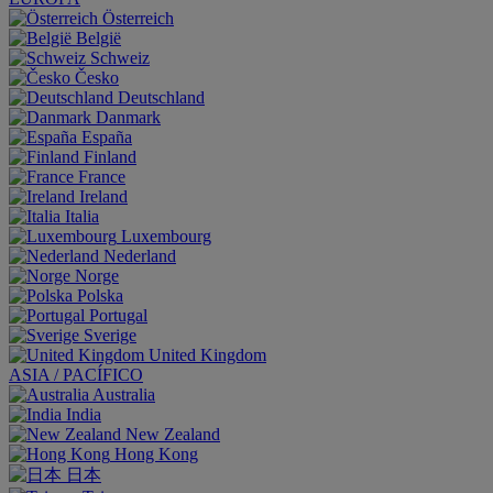
Österreich
België
Schweiz
Česko
Deutschland
Danmark
España
Finland
France
Ireland
Italia
Luxembourg
Nederland
Norge
Polska
Portugal
Sverige
United Kingdom
ASIA / PACÍFICO
Australia
India
New Zealand
Hong Kong
日本