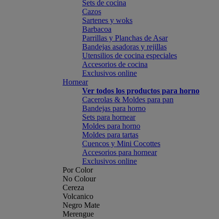
Sets de cocina
Cazos
Sartenes y woks
Barbacoa
Parrillas y Planchas de Asar
Bandejas asadoras y rejillas
Utensilios de cocina especiales
Accesorios de cocina
Exclusivos online
Hornear
Ver todos los productos para horno
Cacerolas & Moldes para pan
Bandejas para horno
Sets para hornear
Moldes para horno
Moldes para tartas
Cuencos y Mini Cocottes
Accesorios para hornear
Exclusivos online
Por Color
No Colour
Cereza
Volcanico
Negro Mate
Merengue