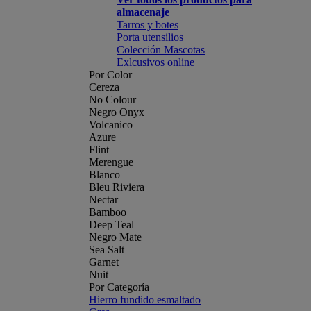
almacenaje
Tarros y botes
Porta utensilios
Colección Mascotas
Exlcusivos online
Por Color
Cereza
No Colour
Negro Onyx
Volcanico
Azure
Flint
Merengue
Blanco
Bleu Riviera
Nectar
Bamboo
Deep Teal
Negro Mate
Sea Salt
Garnet
Nuit
Por Categoría
Hierro fundido esmaltado