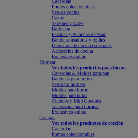
Cacerolas
Pomos coleccionables
Sets de cocina
Cazos
Sartenes y woks
Barbacoa
Parrillas y Planchas de Asar
Bandejas asadoras y rejillas
Utensilios de cocina especiales
Accesorios de cocina
Exclusivos online
Hornear
Ver todos los productos para horno
Cacerolas & Moldes para pan
Bandejas para horno
Sets para hornear
Moldes para horno
Moldes para tartas
Cuencos y Mini Cocottes
Accesorios para hornear
Exclusivos online
Cocinar
Ver todos los productos de cocción
Cacerolas
Pomos coleccionables