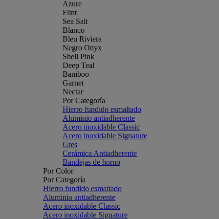
Azure
Flint
Sea Salt
Blanco
Bleu Riviera
Negro Onyx
Shell Pink
Deep Teal
Bamboo
Garnet
Nectar
Por Categoría
Hierro fundido esmaltado
Aluminio antiadherente
Acero inoxidable Classic
Acero inoxidable Signature
Gres
Cerámica Antiadherente
Bandejas de horno
Por Color
Por Categoría
Hierro fundido esmaltado
Aluminio antiadherente
Acero inoxidable Classic
Acero inoxidable Signature