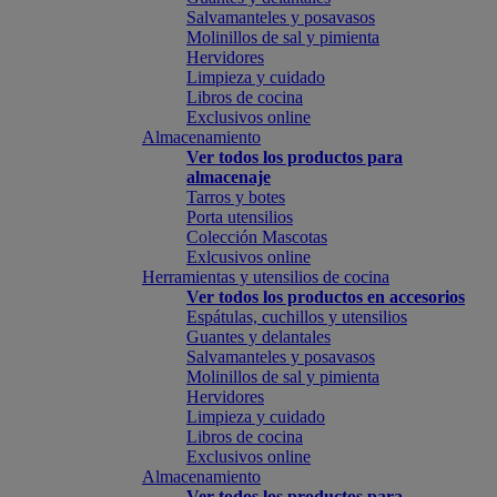
Salvamanteles y posavasos
Molinillos de sal y pimienta
Hervidores
Limpieza y cuidado
Libros de cocina
Exclusivos online
Almacenamiento
Ver todos los productos para
almacenaje
Tarros y botes
Porta utensilios
Colección Mascotas
Exlcusivos online
Herramientas y utensilios de cocina
Ver todos los productos en accesorios
Espátulas, cuchillos y utensilios
Guantes y delantales
Salvamanteles y posavasos
Molinillos de sal y pimienta
Hervidores
Limpieza y cuidado
Libros de cocina
Exclusivos online
Almacenamiento
Ver todos los productos para