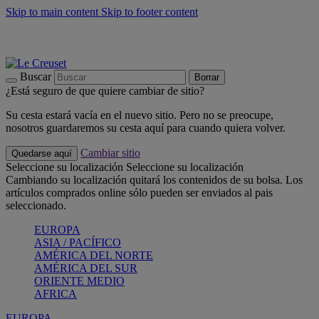
Skip to main content
Skip to footer content
📣 Últimas unidades: ahorra hasta un -40%
COMPRAR
Barbacoas, pícnics, crea tu verano con Le Creuset
COMPRAR
Descubre el color del verano: Bleu Riviera
COMPRAR
Buscar
Borrar
¿Está seguro de que quiere cambiar de sitio?
Su cesta estará vacía en el nuevo sitio. Pero no se preocupe,
nosotros guardaremos su cesta aquí para cuando quiera volver.
Cambiar sitio
Quedarse aquí
Seleccione su localización
Seleccione su localización
Cambiando su localización quitará los contenidos de su bolsa. Los
artículos comprados online sólo pueden ser enviados al pais
seleccionado.
EUROPA
ASIA / PACÍFICO
AMÉRICA DEL NORTE
AMÉRICA DEL SUR
ORIENTE MEDIO
AFRICA
EUROPA