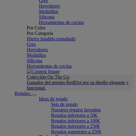
Gres
Hervidores
Molinillos
Silicona
Herramientas de cocina
Por Color
Por Categoría
Hierro fundido esmaltado
Gres
Hervidores
Molinillos
Silicona
Herramientas de cocina
Colección On The Go
Ganador del premio RedDot por su diseño elegante y
funcional.
Regalos
Ideas de regalo
Sets de regalo
Nuestros regalos favoritos
Regalos inferiores a 50€
Regalos inferiores a 100€
Regalos inferiores a 250€
Regalos superiores a 250€