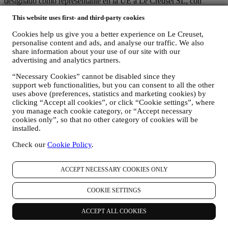
designado como representante en la UE a Le Creuset SL, con
número de IVA B62153630, con oficinas en Paseo de Gracia 9, 2º,
This website uses first- and third-party cookies
08007 Barcelona, España), en base a un acuerdo de
corresponsabilidad que establece esencialmente que
Cookies help us give you a better experience on Le Creuset,
(a) Le Creuset Group AG se encarga de la estrategia general que
personalise content and ads, and analyse our traffic. We also
rige el marketing y la experiencia personalizada del cliente;
share information about your use of our site with our
(b) las entidades locales de Le Creuset se benefician e implementan
advertising and analytics partners.
dicha estrategia, así como desarrollan de manera independiente
comunicaciones/iniciativas de marketing a nivel local (dentro de un
“Necessary Cookies” cannot be disabled since they
país específico);
support web functionalities, but you can consent to all the other
(c) ambos corresponsables están obligados a atender las solicitudes
uses above (preferences, statistics and marketing cookies) by
de derechos de los interesados.
clicking “Accept all cookies”, or click “Cookie settings”, where
you manage each cookie category, or “Accept necessary
3. ¿POR QUÉ RECOPILAMOS ESTA INFORMACIÓN?
cookies only”, so that no other category of cookies will be
Podemos procesar sus datos para los siguientes fines:
installed.
PARA NUESTRAS OBLIGACIONES LEGALES Es
Check our
Cookie Policy
.
posible que tengamos que procesar algunos datos sobre usted
para cumplir con nuestras obligaciones legales y otras
obligaciones derivadas de las instrucciones recibidas de las
ACCEPT NECESSARY COOKIES ONLY
autoridades.
PARA CREAR UNA CUENTA LE CREUSET
COOKIE SETTINGS
Utilizaremos sus datos para crear una cuenta de Le Creuset
que le dará acceso a una serie de ventajas dedicadas a los
usuarios registrados, para disfrutar mejor de nuestros
ACCEPT ALL COOKIES
servicios, tales como un pago más rápido, guardar múltiples