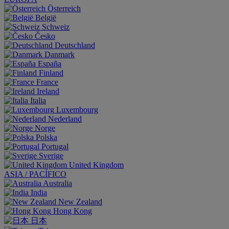
Österreich
België
Schweiz
Česko
Deutschland
Danmark
España
Finland
France
Ireland
Italia
Luxembourg
Nederland
Norge
Polska
Portugal
Sverige
United Kingdom
ASIA / PACÍFICO
Australia
India
New Zealand
Hong Kong
日本