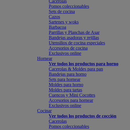
Cacerolas
Pomos coleccionables
Sets de cocina
Cazos
Sartenes y woks
Barbacoa
Parrillas y Planchas de Asar
Bandejas asadoras y rejillas
Utensilios de cocina especiales
Accesorios de cocina
Exclusivos online
Hornear
Ver todos los productos para horno
Cacerolas & Moldes para pan
Bandejas para horno
Sets para hornear
Moldes para horno
Moldes para tartas
Cuencos y Mini Cocottes
Accesorios para hornear
Exclusivos online
Cocinar
Ver todos los productos de cocción
Cacerolas
Pomos coleccionables