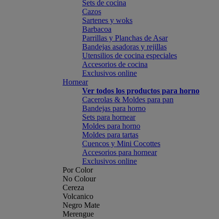
Sets de cocina
Cazos
Sartenes y woks
Barbacoa
Parrillas y Planchas de Asar
Bandejas asadoras y rejillas
Utensilios de cocina especiales
Accesorios de cocina
Exclusivos online
Hornear
Ver todos los productos para horno
Cacerolas & Moldes para pan
Bandejas para horno
Sets para hornear
Moldes para horno
Moldes para tartas
Cuencos y Mini Cocottes
Accesorios para hornear
Exclusivos online
Por Color
No Colour
Cereza
Volcanico
Negro Mate
Merengue