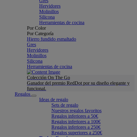
Gres
Hervidores
Molinillos
Silicona
Herramientas de cocina
Por Color
Por Categoría
Hierro fundido esmaltado
Gres
Hervidores
Molinillos
Silicona
Herramientas de cocina
Colección On The Go
Ganador del premio RedDot por su diseño elegante y
funcional.
Regalos
Ideas de regalo
Sets de regalo
Nuestros regalos favoritos
Regalos inferiores a 50€
Regalos inferiores a 100€
Regalos inferiores a 250€
Regalos superiores a 250€