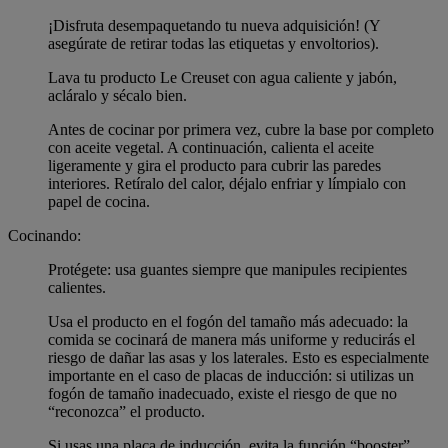
¡Disfruta desempaquetando tu nueva adquisición! (Y
asegúrate de retirar todas las etiquetas y envoltorios).
Lava tu producto Le Creuset con agua caliente y jabón,
acláralo y sécalo bien.
Antes de cocinar por primera vez, cubre la base por completo
con aceite vegetal. A continuación, calienta el aceite
ligeramente y gira el producto para cubrir las paredes
interiores. Retíralo del calor, déjalo enfriar y límpialo con
papel de cocina.
Cocinando:
Protégete: usa guantes siempre que manipules recipientes
calientes.
Usa el producto en el fogón del tamaño más adecuado: la
comida se cocinará de manera más uniforme y reducirás el
riesgo de dañar las asas y los laterales. Esto es especialmente
importante en el caso de placas de inducción: si utilizas un
fogón de tamaño inadecuado, existe el riesgo de que no
“reconozca” el producto.
Si usas una placa de inducción, evita la función “booster”,