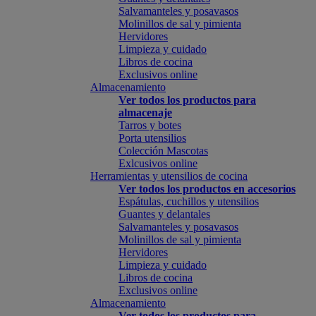
Salvamanteles y posavasos
Molinillos de sal y pimienta
Hervidores
Limpieza y cuidado
Libros de cocina
Exclusivos online
Almacenamiento
Ver todos los productos para
almacenaje
Tarros y botes
Porta utensilios
Colección Mascotas
Exlcusivos online
Herramientas y utensilios de cocina
Ver todos los productos en accesorios
Espátulas, cuchillos y utensilios
Guantes y delantales
Salvamanteles y posavasos
Molinillos de sal y pimienta
Hervidores
Limpieza y cuidado
Libros de cocina
Exclusivos online
Almacenamiento
Ver todos los productos para