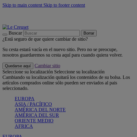
Skip to main content
Skip to footer content
📣 Últimas unidades: ahorra hasta un -40%
COMPRAR
Barbacoas, pícnics, crea tu verano con Le Creuset
COMPRAR
Descubre el color del verano: Bleu Riviera
COMPRAR
Buscar
Borrar
¿Está seguro de que quiere cambiar de sitio?
Su cesta estará vacía en el nuevo sitio. Pero no se preocupe,
nosotros guardaremos su cesta aquí para cuando quiera volver.
Cambiar sitio
Quedarse aquí
Seleccione su localización
Seleccione su localización
Cambiando su localización quitará los contenidos de su bolsa. Los
artículos comprados online sólo pueden ser enviados al pais
seleccionado.
EUROPA
ASIA / PACÍFICO
AMÉRICA DEL NORTE
AMÉRICA DEL SUR
ORIENTE MEDIO
AFRICA
EUROPA