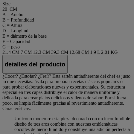
Size
20 CM
A = Ancho
B = Profundidad
C = Altura
D = Longitud
E = diámetro de la base
F = Capacidad
G = peso
21.4 CM
7 CM
12.3 CM
39.3 CM
12.68 CM
1.9 L
2.01 KG
detalles del producto
¿Cocer? ¿Estofar? ¿Freír? Esta sartén antiadherente del chef es justo
lo que necesitas: úsala para preparar recetas clásicas populares o
para probar elaboraciones nuevas y experimentales. Su estructura
especial en tres capas distribuye el calor de manera uniforme y
delicada para crear platos deliciosos y llenos de sabor. Por si fuera
poco, se limpia fácilmente gracias al revestimiento antiadherente.
Características:
Un icono moderno: esta pieza decorada con un inconfundible
diseño de tres aros combina con nuestras emblemáticas
cocottes de hierro fundido y constituye una adición perfecta a