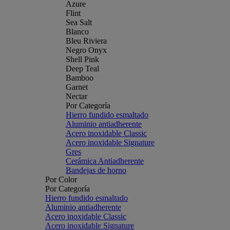
Azure
Flint
Sea Salt
Blanco
Bleu Riviera
Negro Onyx
Shell Pink
Deep Teal
Bamboo
Garnet
Nectar
Por Categoría
Hierro fundido esmaltado
Aluminio antiadherente
Acero inoxidable Classic
Acero inoxidable Signature
Gres
Cerámica Antiadherente
Bandejas de horno
Por Color
Por Categoría
Hierro fundido esmaltado
Aluminio antiadherente
Acero inoxidable Classic
Acero inoxidable Signature