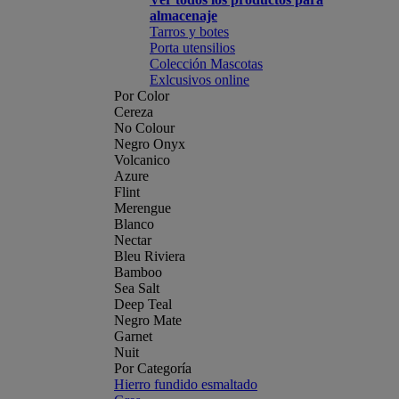
almacenaje
Tarros y botes
Porta utensilios
Colección Mascotas
Exlcusivos online
Por Color
Cereza
No Colour
Negro Onyx
Volcanico
Azure
Flint
Merengue
Blanco
Nectar
Bleu Riviera
Bamboo
Sea Salt
Deep Teal
Negro Mate
Garnet
Nuit
Por Categoría
Hierro fundido esmaltado