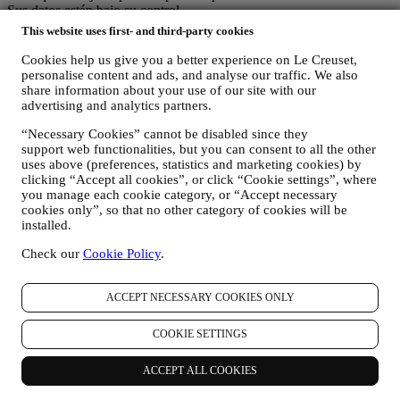
Sus datos están bajo su control
Recuerde que usted tiene el control de sus datos y que
This website uses first- and third-party cookies
puede gestionar tus preferencias en cualquier momento.Tenga la
seguridad de que nunca transmitiremos sus datos a terceras
Cookies help us give you a better experience on Le Creuset,
organizaciones para sus propios fines de marketing sin su permiso.
personalise content and ads, and analyse our traffic. We also
Para cualquier información o para ejercer sus derechos de
share information about your use of our site with our
advertising and analytics partners.
privacidad, puede enviarnos un correo electrónico a
privacy@lecreuset.com
para comunicarnos su problema y le
“Necessary Cookies” cannot be disabled since they
responderemos a la mayor brevedad.
support web functionalities, but you can consent to all the other
uses above (preferences, statistics and marketing cookies) by
Aviso de privacidad de Le Creuset al completo
clicking “Accept all cookies”, or click “Cookie settings”, where
Le Creuset se compromete a proteger sus datos personales y su
you manage each cookie category, or “Accept necessary
privacidad, y este aviso explica cómo recopilamos y procesamos sus
cookies only”, so that no other category of cookies will be
datos personales de acuerdo con la legislación de la UE en materia
installed.
de protección de datos (incluida la Normativa General de Protección
de Datos de la UE 2016/679) y la ley de protección de datos
Check our
Cookie Policy
.
aplicable en su país, territorio o ubicación (las "Leyes de protección
de datos").
ACCEPT NECESSARY COOKIES ONLY
1. ¿CUÁNDO Y QUE TIPO DE INFORMACIÓN RECOPILAMOS DE
USTED?
"Datos personales" se refiere a cualquier información relacionada
COOKIE SETTINGS
con usted y que nos permita identificarlo, ya sea directamente o en
combinación con otra información.
ACCEPT ALL COOKIES
Niños: Este sitio web no está destinado a niños y no recopilamos a
sabiendas datos relacionados con niños.