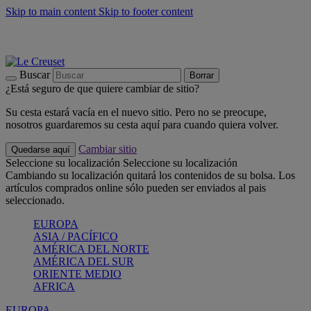
Skip to main content
Skip to footer content
📣 Últimas unidades: ahorra hasta un -40%
COMPRAR
Barbacoas, pícnics, crea tu verano con Le Creuset
COMPRAR
Descubre el color del verano: Bleu Riviera
COMPRAR
Buscar
Borrar
¿Está seguro de que quiere cambiar de sitio?
Su cesta estará vacía en el nuevo sitio. Pero no se preocupe,
nosotros guardaremos su cesta aquí para cuando quiera volver.
Cambiar sitio
Quedarse aquí
Seleccione su localización
Seleccione su localización
Cambiando su localización quitará los contenidos de su bolsa. Los
artículos comprados online sólo pueden ser enviados al pais
seleccionado.
EUROPA
ASIA / PACÍFICO
AMÉRICA DEL NORTE
AMÉRICA DEL SUR
ORIENTE MEDIO
AFRICA
EUROPA