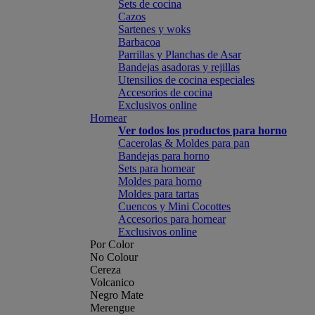
Sets de cocina
Cazos
Sartenes y woks
Barbacoa
Parrillas y Planchas de Asar
Bandejas asadoras y rejillas
Utensilios de cocina especiales
Accesorios de cocina
Exclusivos online
Hornear
Ver todos los productos para horno
Cacerolas & Moldes para pan
Bandejas para horno
Sets para hornear
Moldes para horno
Moldes para tartas
Cuencos y Mini Cocottes
Accesorios para hornear
Exclusivos online
Por Color
No Colour
Cereza
Volcanico
Negro Mate
Merengue