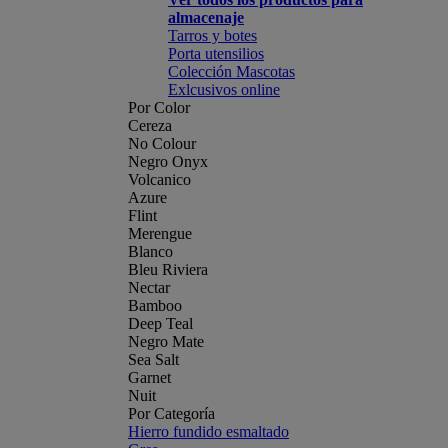
almacenaje
Tarros y botes
Porta utensilios
Colección Mascotas
Exlcusivos online
Por Color
Cereza
No Colour
Negro Onyx
Volcanico
Azure
Flint
Merengue
Blanco
Bleu Riviera
Nectar
Bamboo
Deep Teal
Negro Mate
Sea Salt
Garnet
Nuit
Por Categoría
Hierro fundido esmaltado