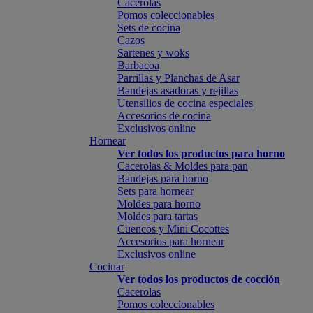
Cacerolas
Pomos coleccionables
Sets de cocina
Cazos
Sartenes y woks
Barbacoa
Parrillas y Planchas de Asar
Bandejas asadoras y rejillas
Utensilios de cocina especiales
Accesorios de cocina
Exclusivos online
Hornear
Ver todos los productos para horno
Cacerolas & Moldes para pan
Bandejas para horno
Sets para hornear
Moldes para horno
Moldes para tartas
Cuencos y Mini Cocottes
Accesorios para hornear
Exclusivos online
Cocinar
Ver todos los productos de cocción
Cacerolas
Pomos coleccionables