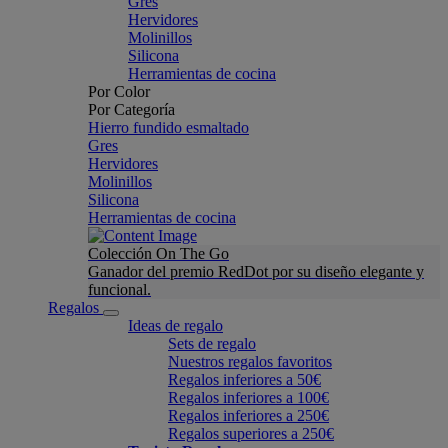
Gres
Hervidores
Molinillos
Silicona
Herramientas de cocina
Por Color
Por Categoría
Hierro fundido esmaltado
Gres
Hervidores
Molinillos
Silicona
Herramientas de cocina
Colección On The Go
Ganador del premio RedDot por su diseño elegante y
funcional.
Regalos
Ideas de regalo
Sets de regalo
Nuestros regalos favoritos
Regalos inferiores a 50€
Regalos inferiores a 100€
Regalos inferiores a 250€
Regalos superiores a 250€