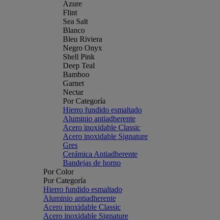
Azure
Flint
Sea Salt
Blanco
Bleu Riviera
Negro Onyx
Shell Pink
Deep Teal
Bamboo
Garnet
Nectar
Por Categoría
Hierro fundido esmaltado
Aluminio antiadherente
Acero inoxidable Classic
Acero inoxidable Signature
Gres
Cerámica Antiadherente
Bandejas de horno
Por Color
Por Categoría
Hierro fundido esmaltado
Aluminio antiadherente
Acero inoxidable Classic
Acero inoxidable Signature