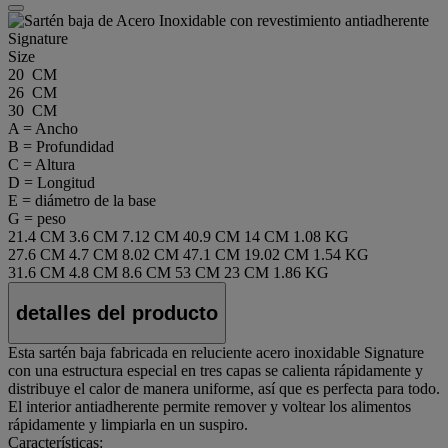
Size
20 CM
26 CM
30 CM
A = Ancho
B = Profundidad
C = Altura
D = Longitud
E = diámetro de la base
G = peso
21.4 CM
3.6 CM
7.12 CM
40.9 CM
14 CM
1.08 KG
27.6 CM
4.7 CM
8.02 CM
47.1 CM
19.02 CM
1.54 KG
31.6 CM
4.8 CM
8.6 CM
53 CM
23 CM
1.86 KG
detalles del producto
Esta sartén baja fabricada en reluciente acero inoxidable Signature
con una estructura especial en tres capas se calienta rápidamente y
distribuye el calor de manera uniforme, así que es perfecta para todo.
El interior antiadherente permite remover y voltear los alimentos
rápidamente y limpiarla en un suspiro.
Características: