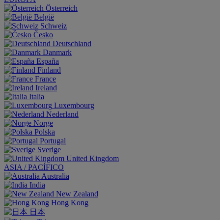
Österreich
België
Schweiz
Česko
Deutschland
Danmark
España
Finland
France
Ireland
Italia
Luxembourg
Nederland
Norge
Polska
Portugal
Sverige
United Kingdom
ASIA / PACÍFICO
Australia
India
New Zealand
Hong Kong
日本