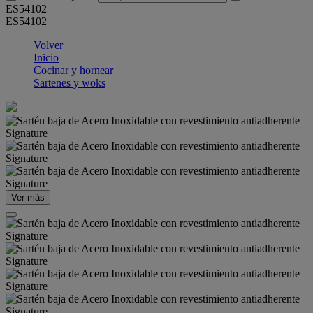
ES54102
ES54102
Volver
Inicio
Cocinar y hornear
Sartenes y woks
Ver más