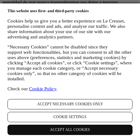
seguridad de que nunca transmitiremos sus datos a terceras
organizaciones para sus propios fines de marketing sin su permiso.
This website uses first- and third-party cookies
Para cualquier información o para ejercer sus derechos de
privacidad, puede enviarnos un correo electrónico a
Cookies help us give you a better experience on Le Creuset,
privacy@lecreuset.com
para comunicarnos su problema y le
personalise content and ads, and analyse our traffic. We also
responderemos a la mayor brevedad.
share information about your use of our site with our
advertising and analytics partners.
Aviso de privacidad de Le Creuset al completo
“Necessary Cookies” cannot be disabled since they
Le Creuset se compromete a proteger sus datos personales y su
support web functionalities, but you can consent to all the other
privacidad, y este aviso explica cómo recopilamos y procesamos sus
uses above (preferences, statistics and marketing cookies) by
datos personales de acuerdo con la legislación de la UE en materia
clicking “Accept all cookies”, or click “Cookie settings”, where
de protección de datos (incluida la Normativa General de Protección
you manage each cookie category, or “Accept necessary
de Datos de la UE 2016/679) y la ley de protección de datos
cookies only”, so that no other category of cookies will be
aplicable en su país, territorio o ubicación (las "Leyes de protección
installed.
de datos").
1. ¿CUÁNDO Y QUE TIPO DE INFORMACIÓN RECOPILAMOS DE
Check our
Cookie Policy
.
USTED?
"Datos personales" se refiere a cualquier información relacionada
con usted y que nos permita identificarlo, ya sea directamente o en
ACCEPT NECESSARY COOKIES ONLY
combinación con otra información.
Niños: Este sitio web no está destinado a niños y no recopilamos a
COOKIE SETTINGS
sabiendas datos relacionados con niños.
Podemos recopilar datos personales de usted cuando utiliza nuestro
ACCEPT ALL COOKIES
sitio web (el "Sitio web"), registrar una cuenta de Le Creuset,
comprar un producto Le Creuset en el sitio Web o en nuestras