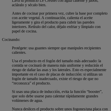
Lava tu producto Le Creuset con agua caliente y jabón,
acláralo y sécalo bien.
Antes de cocinar por primera vez, cubre la base por completo
con aceite vegetal. A continuación, calienta el aceite
ligeramente y gira el producto para cubrir las paredes
interiores. Retíralo del calor, déjalo enfriar y límpialo con
papel de cocina.
Cocinando:
Protégete: usa guantes siempre que manipules recipientes
calientes.
Usa el producto en el fogón del tamaño más adecuado: la
comida se cocinará de manera más uniforme y reducirás el
riesgo de dañar las asas y los laterales. Esto es especialmente
importante en el caso de placas de inducción: si utilizas un
fogón de tamaño inadecuado, existe el riesgo de que no
“reconozca” el producto.
Si usas una placa de inducción, evita la función “booster”,
que solo debe usarse para calentar rápidamente grandes
volúmenes de agua.
Nunca deslices el producto sobre unos fogones/una placa con