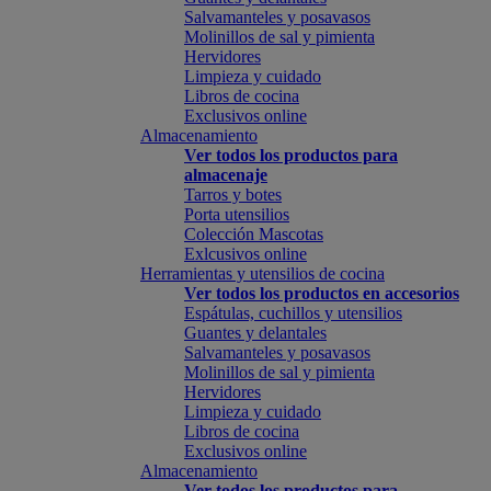
Salvamanteles y posavasos
Molinillos de sal y pimienta
Hervidores
Limpieza y cuidado
Libros de cocina
Exclusivos online
Almacenamiento
Ver todos los productos para
almacenaje
Tarros y botes
Porta utensilios
Colección Mascotas
Exlcusivos online
Herramientas y utensilios de cocina
Ver todos los productos en accesorios
Espátulas, cuchillos y utensilios
Guantes y delantales
Salvamanteles y posavasos
Molinillos de sal y pimienta
Hervidores
Limpieza y cuidado
Libros de cocina
Exclusivos online
Almacenamiento
Ver todos los productos para