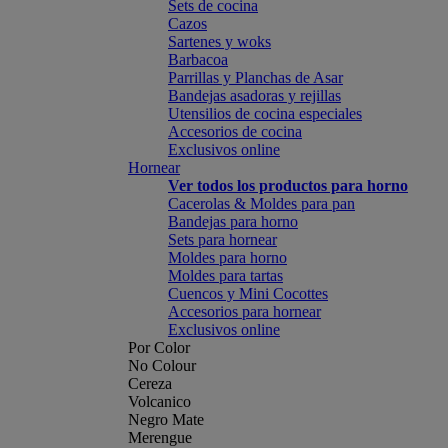
Sets de cocina
Cazos
Sartenes y woks
Barbacoa
Parrillas y Planchas de Asar
Bandejas asadoras y rejillas
Utensilios de cocina especiales
Accesorios de cocina
Exclusivos online
Hornear
Ver todos los productos para horno
Cacerolas & Moldes para pan
Bandejas para horno
Sets para hornear
Moldes para horno
Moldes para tartas
Cuencos y Mini Cocottes
Accesorios para hornear
Exclusivos online
Por Color
No Colour
Cereza
Volcanico
Negro Mate
Merengue