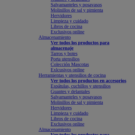
Salvamanteles y posavasos
Molinillos de sal y pimienta
Hervidores
Limpieza y cuidado
Libros de cocina
Exclusivos online
Almacenamiento
Ver todos los productos para
almacenaje
Tarros y botes
Porta utensilios
Colección Mascotas
Exlcusivos online
Herramientas y utensilios de cocina
Ver todos los productos en accesorios
Espátulas, cuchillos y utensilios
Guantes y delantales
Salvamanteles y posavasos
Molinillos de sal y pimienta
Hervidores
Limpieza y cuidado
Libros de cocina
Exclusivos online
Almacenamiento
Ver todos los productos para