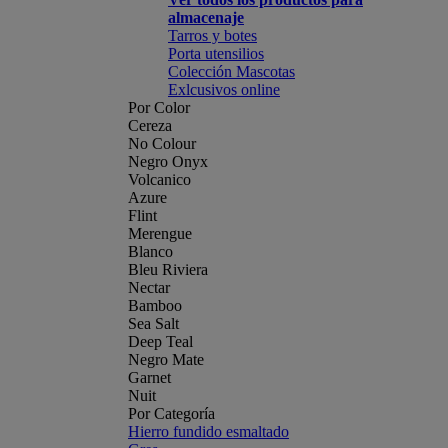
almacenaje
Tarros y botes
Porta utensilios
Colección Mascotas
Exlcusivos online
Por Color
Cereza
No Colour
Negro Onyx
Volcanico
Azure
Flint
Merengue
Blanco
Bleu Riviera
Nectar
Bamboo
Sea Salt
Deep Teal
Negro Mate
Garnet
Nuit
Por Categoría
Hierro fundido esmaltado