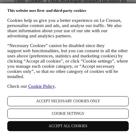
como "cookies" y otras tecnologías similares (incluidos los
píxeles de seguimiento en los correos electrónicos), para
This website uses first- and third-party cookies
mejorar nuestros servicios y anuncios, o para nuestro análisis
estadístico - en la mayoría de los casos no podremos
Cookies help us give you a better experience on Le Creuset,
identificarlo a través de esta información técnica. Para obtener
personalise content and ads, and analyse our traffic. We also
información sobre la recopilación de datos a través de
share information about your use of our site with our
cookies, consulte nuestra Política de Cookies
aquí
).
advertising and analytics partners.
sus comentarios, solicitudes, quejas, preguntas o interacciones
con nosotros (por ejemplo, sus mensajes, chats, publicaciones
“Necessary Cookies” cannot be disabled since they
en redes sociales, correos electrónicos o llamadas telefónicas).
support web functionalities, but you can consent to all the other
uses above (preferences, statistics and marketing cookies) by
Los datos personales recopilados de usted cuando utiliza el Sitio
clicking “Accept all cookies”, or click “Cookie settings”, where
web o proporciona información de identificación personal, están
you manage each cookie category, or “Accept necessary
muy protegidos y tiene los derechos de privacidad que se explican
cookies only”, so that no other category of cookies will be
en el párrafo 8) a continuación.
installed.
2. ¿QUIEN RECOPILA SU INFORMACION?
Check our
Cookie Policy
.
El responsable del tratamiento de datos de los servicios de comercio
electrónico ofrecidos a través del Sitio Web es Le Creuset SL con
domicilio social en Paseo de Gracia 9, 2º - 08007 – Barcelona.
ACCEPT NECESSARY COOKIES ONLY
Si consientes recibir comunicaciones de marketing de nuestra parte,
pasarás a formar parte de la base de datos de consumidores del
COOKIE SETTINGS
grupo Le Creuset, que es gestionada, como corresponsables del
tratamiento, por Le Creuset SL y Le Creuset Group AG, con
domicilio social en Neuhofstrasse 4, Baar, Zugo, 6340 Suiza (que ha
ACCEPT ALL COOKIES
designado como representante en la UE a Le Creuset SL, con