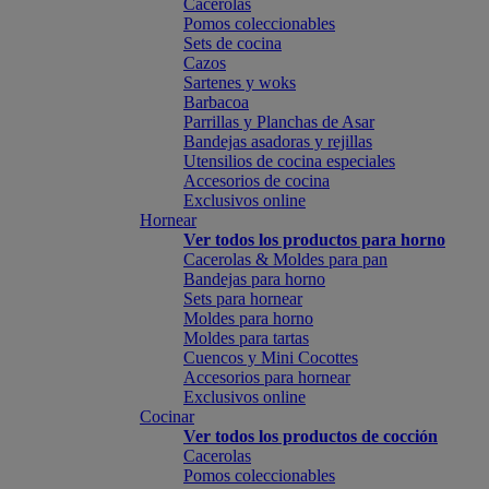
Cacerolas
Pomos coleccionables
Sets de cocina
Cazos
Sartenes y woks
Barbacoa
Parrillas y Planchas de Asar
Bandejas asadoras y rejillas
Utensilios de cocina especiales
Accesorios de cocina
Exclusivos online
Hornear
Ver todos los productos para horno
Cacerolas & Moldes para pan
Bandejas para horno
Sets para hornear
Moldes para horno
Moldes para tartas
Cuencos y Mini Cocottes
Accesorios para hornear
Exclusivos online
Cocinar
Ver todos los productos de cocción
Cacerolas
Pomos coleccionables