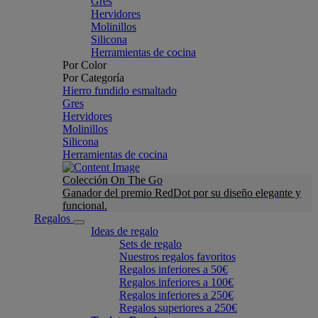
Gres
Hervidores
Molinillos
Silicona
Herramientas de cocina
Por Color
Por Categoría
Hierro fundido esmaltado
Gres
Hervidores
Molinillos
Silicona
Herramientas de cocina
Colección On The Go
Ganador del premio RedDot por su diseño elegante y
funcional.
Regalos
Ideas de regalo
Sets de regalo
Nuestros regalos favoritos
Regalos inferiores a 50€
Regalos inferiores a 100€
Regalos inferiores a 250€
Regalos superiores a 250€