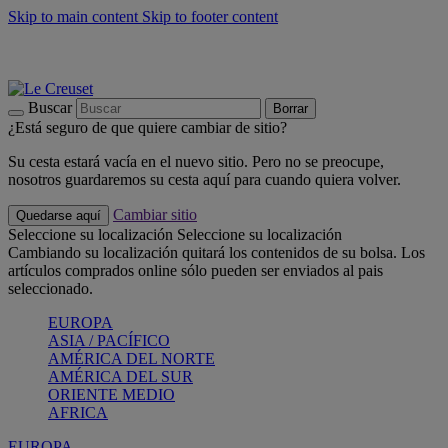
Skip to main content
Skip to footer content
📣 Últimas unidades: ahorra hasta un -40%
COMPRAR
Barbacoas, pícnics, crea tu verano con Le Creuset
COMPRAR
Descubre el color del verano: Bleu Riviera
COMPRAR
Buscar
Borrar
¿Está seguro de que quiere cambiar de sitio?
Su cesta estará vacía en el nuevo sitio. Pero no se preocupe,
nosotros guardaremos su cesta aquí para cuando quiera volver.
Cambiar sitio
Quedarse aquí
Seleccione su localización
Seleccione su localización
Cambiando su localización quitará los contenidos de su bolsa. Los
artículos comprados online sólo pueden ser enviados al pais
seleccionado.
EUROPA
ASIA / PACÍFICO
AMÉRICA DEL NORTE
AMÉRICA DEL SUR
ORIENTE MEDIO
AFRICA
EUROPA