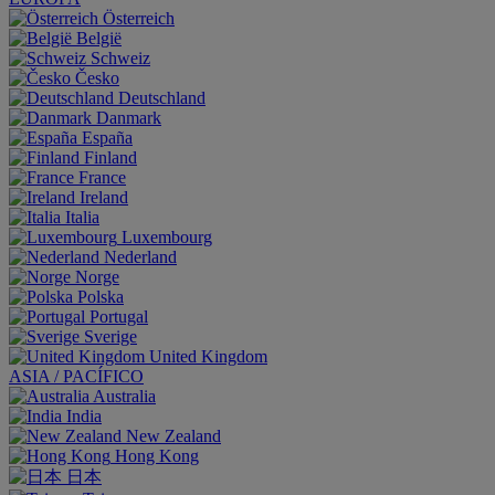
Österreich
België
Schweiz
Česko
Deutschland
Danmark
España
Finland
France
Ireland
Italia
Luxembourg
Nederland
Norge
Polska
Portugal
Sverige
United Kingdom
ASIA / PACÍFICO
Australia
India
New Zealand
Hong Kong
日本