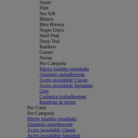
Azure
Flint
Sea Salt
Blanco
Bleu Riviera
Negro Onyx
Shell Pink
Deep Teal
Bamboo
Garnet
Nectar
Por Categoría
Hierro fundido esmaltado
Aluminio antiadherente
Acero inoxidable Classic
Acero inoxidable Signature
Gres
Cerámica Antiadherente
Bandejas de horno
Por Color
Por Categoría
Hierro fundido esmaltado
Aluminio antiadherente
Acero inoxidable Classic
Acero inoxidable Signature