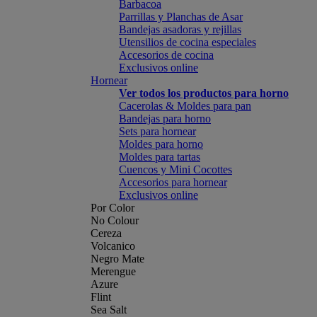
Barbacoa
Parrillas y Planchas de Asar
Bandejas asadoras y rejillas
Utensilios de cocina especiales
Accesorios de cocina
Exclusivos online
Hornear
Ver todos los productos para horno
Cacerolas & Moldes para pan
Bandejas para horno
Sets para hornear
Moldes para horno
Moldes para tartas
Cuencos y Mini Cocottes
Accesorios para hornear
Exclusivos online
Por Color
No Colour
Cereza
Volcanico
Negro Mate
Merengue
Azure
Flint
Sea Salt