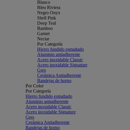
Blanco
Bleu Riviera
Negro Onyx
Shell Pink
Deep Teal
Bamboo
Garnet
Nectar
Por Categoría
Hierro fundido esmaltado
Aluminio antiadherente
Acero inoxidable Classic
Acero inoxidable Signature
Gres
Cerámica Antiadherente
Bandejas de horno
Por Color
Por Categoría
Hierro fundido esmaltado
Aluminio antiadherente
Acero inoxidable Classic
Acero inoxidable Signature
Gres
Cerámica Antiadherente
Bandejas de horno