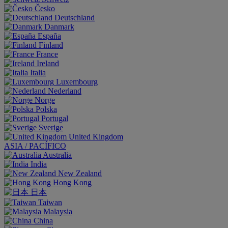
Česko
Deutschland
Danmark
España
Finland
France
Ireland
Italia
Luxembourg
Nederland
Norge
Polska
Portugal
Sverige
United Kingdom
ASIA / PACÍFICO
Australia
India
New Zealand
Hong Kong
日本
Taiwan
Malaysia
China