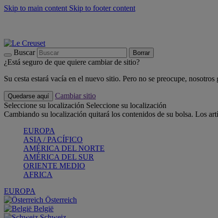
Skip to main content
Skip to footer content
📣 Últimas unidades: ahorra hasta un -40%
COMPRAR
Barbacoas, pícnics, crea tu verano con Le Creuset
COMPRAR
Descubre el color del verano: Bleu Riviera
COMPRAR
Buscar
Borrar
¿Está seguro de que quiere cambiar de sitio?
Su cesta estará vacía en el nuevo sitio. Pero no se preocupe, nosotros
Cambiar sitio
Quedarse aquí
Seleccione su localización
Seleccione su localización
Cambiando su localización quitará los contenidos de su bolsa. Los art
EUROPA
ASIA / PACÍFICO
AMÉRICA DEL NORTE
AMÉRICA DEL SUR
ORIENTE MEDIO
AFRICA
EUROPA
Österreich
België
Schweiz