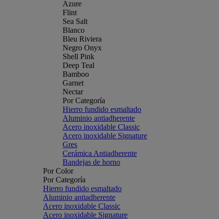
Azure
Flint
Sea Salt
Blanco
Bleu Riviera
Negro Onyx
Shell Pink
Deep Teal
Bamboo
Garnet
Nectar
Por Categoría
Hierro fundido esmaltado
Aluminio antiadherente
Acero inoxidable Classic
Acero inoxidable Signature
Gres
Cerámica Antiadherente
Bandejas de horno
Por Color
Por Categoría
Hierro fundido esmaltado
Aluminio antiadherente
Acero inoxidable Classic
Acero inoxidable Signature