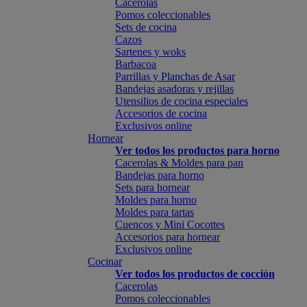
Cacerolas
Pomos coleccionables
Sets de cocina
Cazos
Sartenes y woks
Barbacoa
Parrillas y Planchas de Asar
Bandejas asadoras y rejillas
Utensilios de cocina especiales
Accesorios de cocina
Exclusivos online
Hornear
Ver todos los productos para horno
Cacerolas & Moldes para pan
Bandejas para horno
Sets para hornear
Moldes para horno
Moldes para tartas
Cuencos y Mini Cocottes
Accesorios para hornear
Exclusivos online
Cocinar
Ver todos los productos de cocción
Cacerolas
Pomos coleccionables