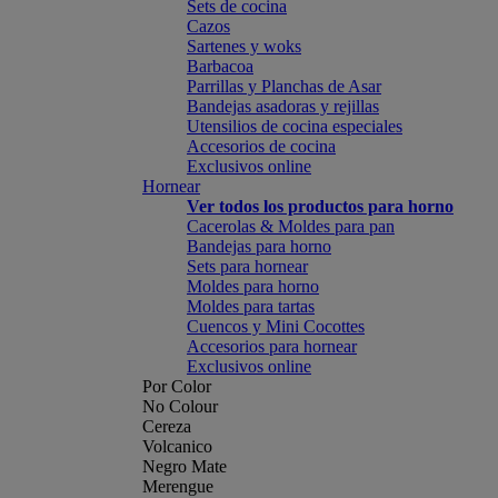
Sets de cocina
Cazos
Sartenes y woks
Barbacoa
Parrillas y Planchas de Asar
Bandejas asadoras y rejillas
Utensilios de cocina especiales
Accesorios de cocina
Exclusivos online
Hornear
Ver todos los productos para horno
Cacerolas & Moldes para pan
Bandejas para horno
Sets para hornear
Moldes para horno
Moldes para tartas
Cuencos y Mini Cocottes
Accesorios para hornear
Exclusivos online
Por Color
No Colour
Cereza
Volcanico
Negro Mate
Merengue