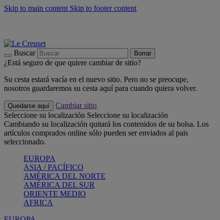
Skip to main content
Skip to footer content
📣 Últimas unidades: ahorra hasta un -40%
COMPRAR
Barbacoas, pícnics, crea tu verano con Le Creuset
COMPRAR
Descubre el color del verano: Bleu Riviera
COMPRAR
Buscar
Borrar
¿Está seguro de que quiere cambiar de sitio?
Su cesta estará vacía en el nuevo sitio. Pero no se preocupe,
nosotros guardaremos su cesta aquí para cuando quiera volver.
Cambiar sitio
Quedarse aquí
Seleccione su localización
Seleccione su localización
Cambiando su localización quitará los contenidos de su bolsa. Los
artículos comprados online sólo pueden ser enviados al pais
seleccionado.
EUROPA
ASIA / PACÍFICO
AMÉRICA DEL NORTE
AMÉRICA DEL SUR
ORIENTE MEDIO
AFRICA
EUROPA