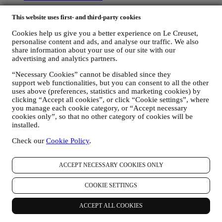
LEGAL
This website uses first- and third-party cookies
Términos y condiciones
Cookies help us give you a better experience on Le Creuset,
Política de privacidad
personalise content and ads, and analyse our traffic. We also
Política de Cookies
share information about your use of our site with our
Aviso Videovigilancia en Tiendas
advertising and analytics partners.
Condiciones de uso y venta de la tarjeta regalo
“Necessary Cookies” cannot be disabled since they
Nuestra declaración de accesibilidad
support web functionalities, but you can consent to all the other
uses above (preferences, statistics and marketing cookies) by
Copyright © 2026, Le Creuset S.L. All rights reserved. B62153630.
clicking “Accept all cookies”, or click “Cookie settings”, where
Paseo de Gracia 9, 2° 08007 Barcelona, España.
you manage each cookie category, or “Accept necessary
Legal
cookies only”, so that no other category of cookies will be
TÉRMINOS Y CONDICIONES
POLÍTICA DE PRIVACIDAD
installed.
POLÍTICA DE COOKIES
Declaración de accesibilidad
Check our
Cookie Policy
.
Aviso De Privacidad De Le Creuset
La siguiente política de privacidad se aplica a los consumidores. En
ACCEPT NECESSARY COOKIES ONLY
caso de que sea un socio comercial nuestro, consulte
aquí
la Política
de privacidad B2B.
COOKIE SETTINGS
(para obtener información sobre la recopilación de datos a través de
cookies, consulte nuestra Política de Cookies
aquí
)
Prometemos respetar su privacidad y proteger sus datos
ACCEPT ALL COOKIES
personales. Siempre estaremos abiertos acerca de cómo y por qué