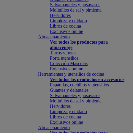
Salvamanteles y posavasos
Molinillos de sal y pimienta
Hervidores
Limpieza y cuidado
Libros de cocina
Exclusivos online
Almacenamiento
Ver todos los productos para
almacenaje
Tarros y botes
Porta utensilios
Colección Mascotas
Exlcusivos online
Herramientas y utensilios de cocina
Ver todos los productos en accesorios
Espátulas, cuchillos y utensilios
Guantes y delantales
Salvamanteles y posavasos
Molinillos de sal y pimienta
Hervidores
Limpieza y cuidado
Libros de cocina
Exclusivos online
Almacenamiento
Ver todos los productos para