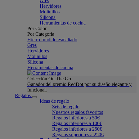
Gres
Hervidores
Molinillos
Silicona
Herramientas de cocina
Por Color
Por Categoría
Hierro fundido esmaltado
Gres
Hervidores
Molinillos
Silicona
Herramientas de cocina
Colección On The Go
Ganador del premio RedDot por su diseño elegante y
funcional.
Regalos
Ideas de regalo
Sets de regalo
Nuestros regalos favoritos
Regalos inferiores a 50€
Regalos inferiores a 100€
Regalos inferiores a 250€
Regalos superiores a 250€