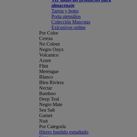
almacenaje
Tarros y botes
Porta utensilios
Colección Mascotas
Exlcusivos online
Por Color
Cereza
No Colour
Negro Onyx
Volcanico
Azure
Flint
Merengue
Blanco
Bleu Riviera
Nectar
Bamboo
Deep Teal
Negro Mate
Sea Salt
Garnet
Nuit
Por Categoría
Hierro fundido esmaltado