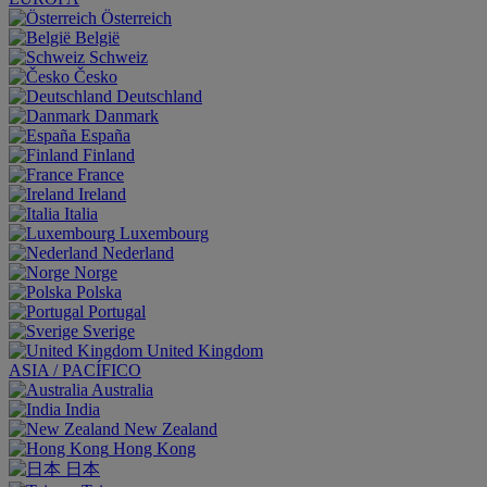
Österreich
België
Schweiz
Česko
Deutschland
Danmark
España
Finland
France
Ireland
Italia
Luxembourg
Nederland
Norge
Polska
Portugal
Sverige
United Kingdom
ASIA / PACÍFICO
Australia
India
New Zealand
Hong Kong
日本