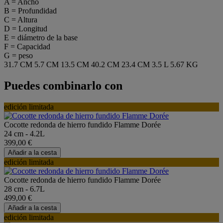
A = Ancho
B = Profundidad
C = Altura
D = Longitud
E = diámetro de la base
F = Capacidad
G = peso
31.7 CM
5.7 CM
13.5 CM
40.2 CM
23.4 CM
3.5 L
5.67 KG
Puedes combinarlo con
edición limitada
Cocotte redonda de hierro fundido Flamme Dorée
24 cm - 4.2L
399,00 €
Añadir a la cesta
edición limitada
Cocotte redonda de hierro fundido Flamme Dorée
28 cm - 6.7L
499,00 €
Añadir a la cesta
edición limitada