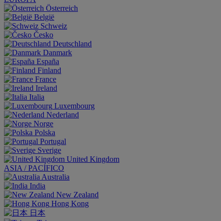
Österreich
België
Schweiz
Česko
Deutschland
Danmark
España
Finland
France
Ireland
Italia
Luxembourg
Nederland
Norge
Polska
Portugal
Sverige
United Kingdom
ASIA / PACÍFICO
Australia
India
New Zealand
Hong Kong
日本