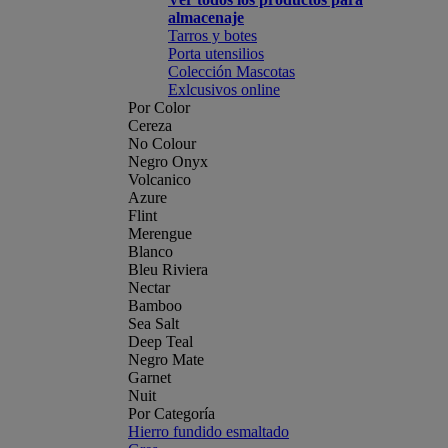
almacenaje
Tarros y botes
Porta utensilios
Colección Mascotas
Exlcusivos online
Por Color
Cereza
No Colour
Negro Onyx
Volcanico
Azure
Flint
Merengue
Blanco
Bleu Riviera
Nectar
Bamboo
Sea Salt
Deep Teal
Negro Mate
Garnet
Nuit
Por Categoría
Hierro fundido esmaltado