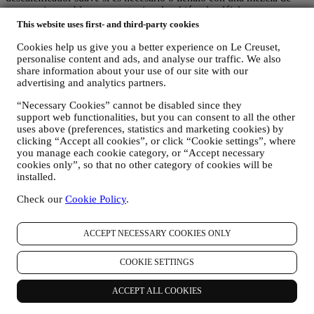
agua y vinagre blanco a partes iguales, hiérvela, déjala reposar
durante 20 minutos y aclárala.
This website uses first- and third-party cookies
Cookies help us give you a better experience on Le Creuset,
personalise content and ads, and analyse our traffic. We also
share information about your use of our site with our
¿Cómo evitar que se oxide?
advertising and analytics partners.
Evita los cambios bruscos de temperatura. Después de usarlo, vacía,
“Necessary Cookies” cannot be disabled since they
seca y guarda tu hervidor en un lugar seco y bien ventilado. Levanta
support web functionalities, but you can consent to all the other
el hervidor para encenderlo y apagarlo o por la superficie en lugar
uses above (preferences, statistics and marketing cookies) by
de deslizarlo para evitar dañar la base o la superficie.
clicking “Accept all cookies”, or click “Cookie settings”, where
you manage each cookie category, or “Accept necessary
cookies only”, so that no other category of cookies will be
installed.
¿Cómo reparar piezas rotas?
Check our
Cookie Policy
.
Para reparaciones o piezas de repuesto, ponte en contacto con
Atención al Cliente.
ACCEPT NECESSARY COOKIES ONLY
COOKIE SETTINGS
¿Cuál es la garantía de nuestros hervidores?
ACCEPT ALL COOKIES
Estos productos esenciales para la cocina tienen 5 años de garantía.