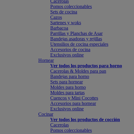
Cacerolas
Pomos coleccionables
Sets de cocina
Cazos
Sartenes y woks
Barbacoa
Parrillas y Planchas de Asar
Bandejas asadoras y rejillas
Utensilios de cocina especiales
Accesorios de cocina
Exclusivos online
Hornear
Ver todos los productos para horno
Cacerolas & Moldes para pan
Bandejas para horno
Sets para hornear
Moldes para horno
Moldes para tartas
Cuencos y Mini Cocottes
Accesorios para hornear
Exclusivos online
Cocinar
Ver todos los productos de cocción
Cacerolas
Pomos coleccionables