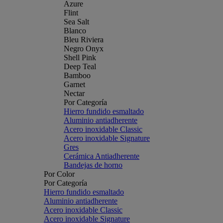
Azure
Flint
Sea Salt
Blanco
Bleu Riviera
Negro Onyx
Shell Pink
Deep Teal
Bamboo
Garnet
Nectar
Por Categoría
Hierro fundido esmaltado
Aluminio antiadherente
Acero inoxidable Classic
Acero inoxidable Signature
Gres
Cerámica Antiadherente
Bandejas de horno
Por Color
Por Categoría
Hierro fundido esmaltado
Aluminio antiadherente
Acero inoxidable Classic
Acero inoxidable Signature