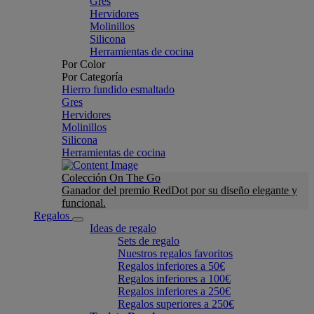
Gres
Hervidores
Molinillos
Silicona
Herramientas de cocina
Por Color
Por Categoría
Hierro fundido esmaltado
Gres
Hervidores
Molinillos
Silicona
Herramientas de cocina
Colección On The Go
Ganador del premio RedDot por su diseño elegante y
funcional.
Regalos
Ideas de regalo
Sets de regalo
Nuestros regalos favoritos
Regalos inferiores a 50€
Regalos inferiores a 100€
Regalos inferiores a 250€
Regalos superiores a 250€