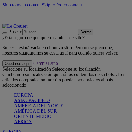
Skip to main content
Skip to footer content
📣 Últimas unidades: ahorra hasta un -40%
COMPRAR
Barbacoas, pícnics, crea tu verano con Le Creuset
COMPRAR
Descubre el color del verano: Bleu Riviera
COMPRAR
Buscar
Borrar
¿Está seguro de que quiere cambiar de sitio?
Su cesta estará vacía en el nuevo sitio. Pero no se preocupe,
nosotros guardaremos su cesta aquí para cuando quiera volver.
Cambiar sitio
Quedarse aquí
Seleccione su localización
Seleccione su localización
Cambiando su localización quitará los contenidos de su bolsa. Los
artículos comprados online sólo pueden ser enviados al pais
seleccionado.
EUROPA
ASIA / PACÍFICO
AMÉRICA DEL NORTE
AMÉRICA DEL SUR
ORIENTE MEDIO
AFRICA
EUROPA