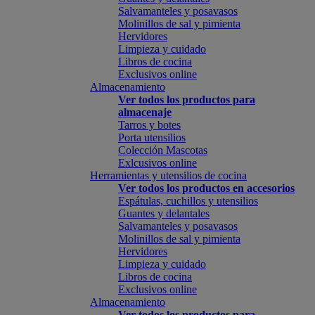
Salvamanteles y posavasos
Molinillos de sal y pimienta
Hervidores
Limpieza y cuidado
Libros de cocina
Exclusivos online
Almacenamiento
Ver todos los productos para
almacenaje
Tarros y botes
Porta utensilios
Colección Mascotas
Exlcusivos online
Herramientas y utensilios de cocina
Ver todos los productos en accesorios
Espátulas, cuchillos y utensilios
Guantes y delantales
Salvamanteles y posavasos
Molinillos de sal y pimienta
Hervidores
Limpieza y cuidado
Libros de cocina
Exclusivos online
Almacenamiento
Ver todos los productos para