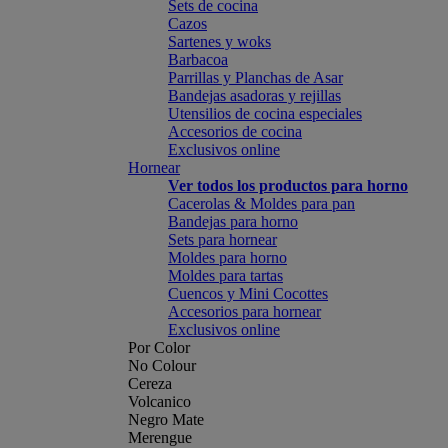
Sets de cocina
Cazos
Sartenes y woks
Barbacoa
Parrillas y Planchas de Asar
Bandejas asadoras y rejillas
Utensilios de cocina especiales
Accesorios de cocina
Exclusivos online
Hornear
Ver todos los productos para horno
Cacerolas & Moldes para pan
Bandejas para horno
Sets para hornear
Moldes para horno
Moldes para tartas
Cuencos y Mini Cocottes
Accesorios para hornear
Exclusivos online
Por Color
No Colour
Cereza
Volcanico
Negro Mate
Merengue