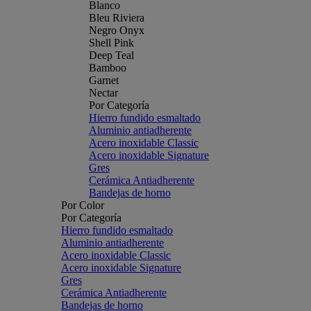
Blanco
Bleu Riviera
Negro Onyx
Shell Pink
Deep Teal
Bamboo
Garnet
Nectar
Por Categoría
Hierro fundido esmaltado
Aluminio antiadherente
Acero inoxidable Classic
Acero inoxidable Signature
Gres
Cerámica Antiadherente
Bandejas de horno
Por Color
Por Categoría
Hierro fundido esmaltado
Aluminio antiadherente
Acero inoxidable Classic
Acero inoxidable Signature
Gres
Cerámica Antiadherente
Bandejas de horno