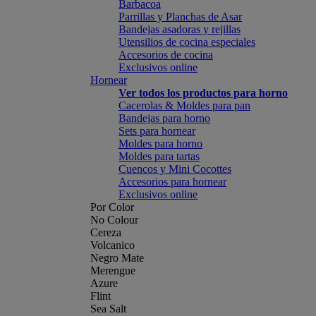
Barbacoa
Parrillas y Planchas de Asar
Bandejas asadoras y rejillas
Utensilios de cocina especiales
Accesorios de cocina
Exclusivos online
Hornear
Ver todos los productos para horno
Cacerolas & Moldes para pan
Bandejas para horno
Sets para hornear
Moldes para horno
Moldes para tartas
Cuencos y Mini Cocottes
Accesorios para hornear
Exclusivos online
Por Color
No Colour
Cereza
Volcanico
Negro Mate
Merengue
Azure
Flint
Sea Salt