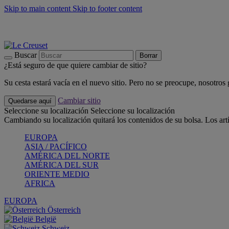
Skip to main content
Skip to footer content
📣 Últimas unidades: ahorra hasta un -40%
COMPRAR
Barbacoas, pícnics, crea tu verano con Le Creuset
COMPRAR
Descubre el color del verano: Bleu Riviera
COMPRAR
Buscar
Borrar
¿Está seguro de que quiere cambiar de sitio?
Su cesta estará vacía en el nuevo sitio. Pero no se preocupe, nosotros
Cambiar sitio
Quedarse aquí
Seleccione su localización
Seleccione su localización
Cambiando su localización quitará los contenidos de su bolsa. Los art
EUROPA
ASIA / PACÍFICO
AMÉRICA DEL NORTE
AMÉRICA DEL SUR
ORIENTE MEDIO
AFRICA
EUROPA
Österreich
België
Schweiz