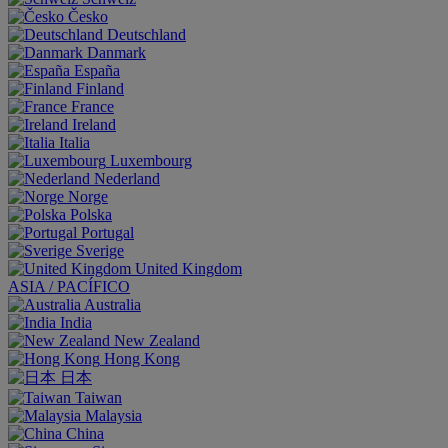
Česko
Deutschland
Danmark
España
Finland
France
Ireland
Italia
Luxembourg
Nederland
Norge
Polska
Portugal
Sverige
United Kingdom
ASIA / PACÍFICO
Australia
India
New Zealand
Hong Kong
日本
Taiwan
Malaysia
China