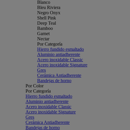
Blanco
Bleu Riviera
Negro Onyx
Shell Pink
Deep Teal
Bamboo
Garnet
Nectar
Por Categoría
Hierro fundido esmaltado
Aluminio antiadherente
Acero inoxidable Classic
Acero inoxidable Signature
Gres
Cerámica Antiadherente
Bandejas de horno
Por Color
Por Categoría
Hierro fundido esmaltado
Aluminio antiadherente
Acero inoxidable Classic
Acero inoxidable Signature
Gres
Cerámica Antiadherente
Bandejas de horno