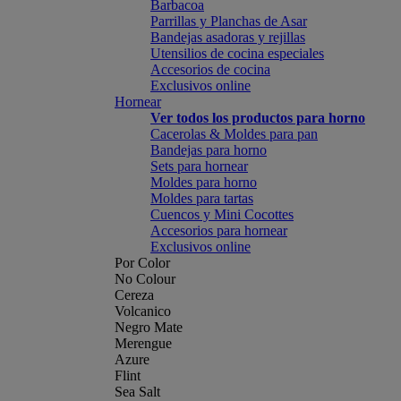
Barbacoa
Parrillas y Planchas de Asar
Bandejas asadoras y rejillas
Utensilios de cocina especiales
Accesorios de cocina
Exclusivos online
Hornear
Ver todos los productos para horno
Cacerolas & Moldes para pan
Bandejas para horno
Sets para hornear
Moldes para horno
Moldes para tartas
Cuencos y Mini Cocottes
Accesorios para hornear
Exclusivos online
Por Color
No Colour
Cereza
Volcanico
Negro Mate
Merengue
Azure
Flint
Sea Salt