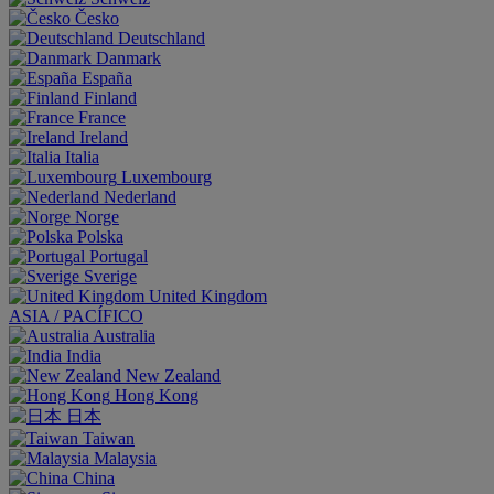
Česko
Deutschland
Danmark
España
Finland
France
Ireland
Italia
Luxembourg
Nederland
Norge
Polska
Portugal
Sverige
United Kingdom
ASIA / PACÍFICO
Australia
India
New Zealand
Hong Kong
日本
Taiwan
Malaysia
China