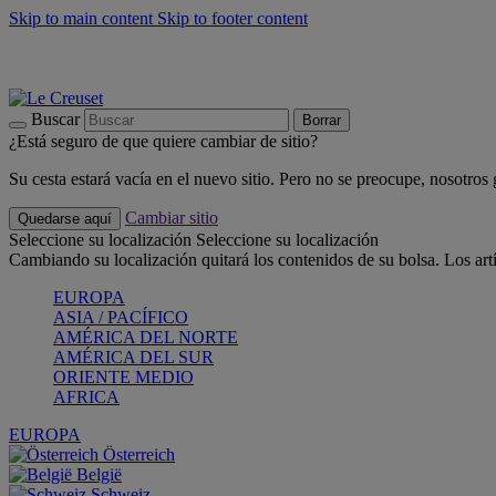
Skip to main content
Skip to footer content
📣 Últimas unidades: ahorra hasta un -40%
COMPRAR
Barbacoas, pícnics, crea tu verano con Le Creuset
COMPRAR
Descubre el color del verano: Bleu Riviera
COMPRAR
Buscar
Borrar
¿Está seguro de que quiere cambiar de sitio?
Su cesta estará vacía en el nuevo sitio. Pero no se preocupe, nosotros
Cambiar sitio
Quedarse aquí
Seleccione su localización
Seleccione su localización
Cambiando su localización quitará los contenidos de su bolsa. Los art
EUROPA
ASIA / PACÍFICO
AMÉRICA DEL NORTE
AMÉRICA DEL SUR
ORIENTE MEDIO
AFRICA
EUROPA
Österreich
België
Schweiz