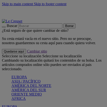
Skip to main content
Skip to footer content
📣 Últimas unidades: ahorra hasta un -40%
COMPRAR
Barbacoas, pícnics, crea tu verano con Le Creuset
COMPRAR
Descubre el color del verano: Bleu Riviera
COMPRAR
Buscar
Borrar
¿Está seguro de que quiere cambiar de sitio?
Su cesta estará vacía en el nuevo sitio. Pero no se preocupe,
nosotros guardaremos su cesta aquí para cuando quiera volver.
Cambiar sitio
Quedarse aquí
Seleccione su localización
Seleccione su localización
Cambiando su localización quitará los contenidos de su bolsa. Los
artículos comprados online sólo pueden ser enviados al pais
seleccionado.
EUROPA
ASIA / PACÍFICO
AMÉRICA DEL NORTE
AMÉRICA DEL SUR
ORIENTE MEDIO
AFRICA
EUROPA