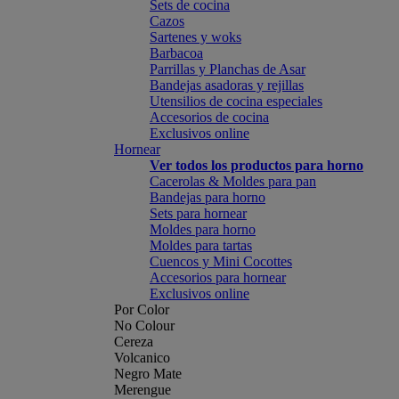
Sets de cocina
Cazos
Sartenes y woks
Barbacoa
Parrillas y Planchas de Asar
Bandejas asadoras y rejillas
Utensilios de cocina especiales
Accesorios de cocina
Exclusivos online
Hornear
Ver todos los productos para horno
Cacerolas & Moldes para pan
Bandejas para horno
Sets para hornear
Moldes para horno
Moldes para tartas
Cuencos y Mini Cocottes
Accesorios para hornear
Exclusivos online
Por Color
No Colour
Cereza
Volcanico
Negro Mate
Merengue