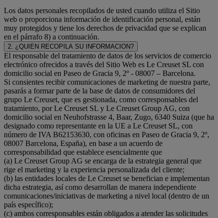
Los datos personales recopilados de usted cuando utiliza el Sitio
web o proporciona información de identificación personal, están
muy protegidos y tiene los derechos de privacidad que se explican
en el párrafo 8) a continuación.
2. ¿QUIEN RECOPILA SU INFORMACION?
El responsable del tratamiento de datos de los servicios de comercio
electrónico ofrecidos a través del Sitio Web es Le Creuset SL con
domicilio social en Paseo de Gracia 9, 2º - 08007 – Barcelona.
Si consientes recibir comunicaciones de marketing de nuestra parte,
pasarás a formar parte de la base de datos de consumidores del
grupo Le Creuset, que es gestionada, como corresponsables del
tratamiento, por Le Creuset SL y Le Creuset Group AG, con
domicilio social en Neuhofstrasse 4, Baar, Zugo, 6340 Suiza (que ha
designado como representante en la UE a Le Creuset SL, con
número de IVA B62153630, con oficinas en Paseo de Gracia 9, 2º,
08007 Barcelona, España), en base a un acuerdo de
corresponsabilidad que establece esencialmente que
(a) Le Creuset Group AG se encarga de la estrategia general que
rige el marketing y la experiencia personalizada del cliente;
(b) las entidades locales de Le Creuset se benefician e implementan
dicha estrategia, así como desarrollan de manera independiente
comunicaciones/iniciativas de marketing a nivel local (dentro de un
país específico);
(c) ambos corresponsables están obligados a atender las solicitudes