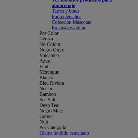
almacenaje
Tarros y botes
Porta utensilios
Colección Mascotas
Exlcusivos online
Por Color
Cereza
No Colour
Negro Onyx
Volcanico
Azure
Flint
Merengue
Blanco
Bleu Riviera
Nectar
Bamboo
Sea Salt
Deep Teal
Negro Mate
Garnet
Nuit
Por Categoría
Hierro fundido esmaltado