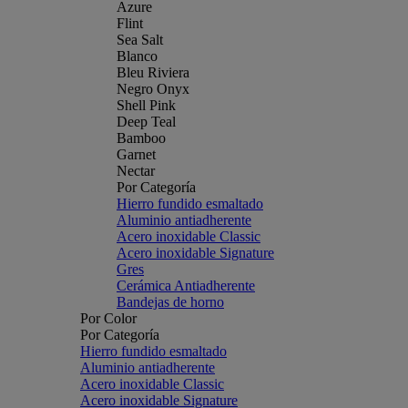
Azure
Flint
Sea Salt
Blanco
Bleu Riviera
Negro Onyx
Shell Pink
Deep Teal
Bamboo
Garnet
Nectar
Por Categoría
Hierro fundido esmaltado
Aluminio antiadherente
Acero inoxidable Classic
Acero inoxidable Signature
Gres
Cerámica Antiadherente
Bandejas de horno
Por Color
Por Categoría
Hierro fundido esmaltado
Aluminio antiadherente
Acero inoxidable Classic
Acero inoxidable Signature