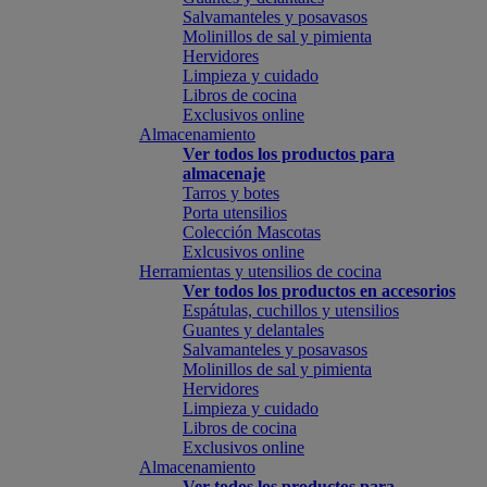
Salvamanteles y posavasos
Molinillos de sal y pimienta
Hervidores
Limpieza y cuidado
Libros de cocina
Exclusivos online
Almacenamiento
Ver todos los productos para
almacenaje
Tarros y botes
Porta utensilios
Colección Mascotas
Exlcusivos online
Herramientas y utensilios de cocina
Ver todos los productos en accesorios
Espátulas, cuchillos y utensilios
Guantes y delantales
Salvamanteles y posavasos
Molinillos de sal y pimienta
Hervidores
Limpieza y cuidado
Libros de cocina
Exclusivos online
Almacenamiento
Ver todos los productos para