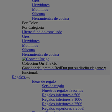
Gres
Hervidores
Molinillos
Silicona
Herramientas de cocina
Por Color
Por Categoría
Hierro fundido esmaltado
Gres
Hervidores
Molinillos
Silicona
Herramientas de cocina
Colección On The Go
Ganador del premio RedDot por su diseño elegante y
funcional.
Regalos
Ideas de regalo
Sets de regalo
Nuestros regalos favoritos
Regalos inferiores a 50€
Regalos inferiores a 100€
Regalos inferiores a 250€
Regalos superiores a 250€