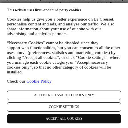
que aparece en la parte inferior de cada correo electrónico). En
cualquier caso, si desea poner fin a cualquiera de nuestras
This website uses first- and third-party cookies
actividades de marketing, envíenos un correo electrónico a
Cookies help us give you a better experience on Le Creuset,
privacy@lecreuset.com
. Procesaremos su exclusión lo antes posible,
personalise content and ads, and analyse our traffic. We also
pero en algunas circunstancias puede recibir algunos mensajes más
share information about your use of our site with our
hasta que la exclusión se procese por completo.
Por favor,
advertising and analytics partners.
recuerde que no pasamos ni vendemos sus datos de contacto y
otros datos personales a otras empresas para sus fines de
“Necessary Cookies” cannot be disabled since they
marketing.
support web functionalities, but you can consent to all the other
uses above (preferences, statistics and marketing cookies) by
En caso de que haya comprado uno de nuestros productos, podemos
clicking “Accept all cookies”, or click “Cookie settings”, where
enviar un correo electrónico solicitando la opinión sobre sus
you manage each cookie category, or “Accept necessary
productos. Estamos interesados en las opiniones de los productos de
cookies only”, so that no other category of cookies will be
nuestros clientes (si desean proporcionar dicha información) para
installed.
mejorar constantemente nuestros productos y servicios. Al final del
proceso de compra, también podemos invitarle a escribir su opinión
Check our
Cookie Policy
.
del producto. La opinión no es obligatoria, y usted es libre de
enviarla o no.
ACCEPT NECESSARY COOKIES ONLY
REORIENTACIÓN / ADAPTACIÓN DE NUESTRAS
OFERTAS Y MEJORA DE LA EXPERIENCIA DEL
COOKIE SETTINGS
CLIENTE Nos gustaría utilizar sus datos para adaptar
nuestros servicios y ofertas a sus necesidades y preferencias
ACCEPT ALL COOKIES
para proporcionarle una experiencia de cliente personalizada
de Le Creuset. Lo haremos analizando sus hábitos o intereses,