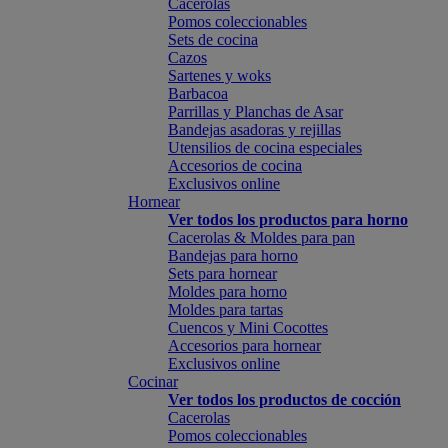
Cacerolas
Pomos coleccionables
Sets de cocina
Cazos
Sartenes y woks
Barbacoa
Parrillas y Planchas de Asar
Bandejas asadoras y rejillas
Utensilios de cocina especiales
Accesorios de cocina
Exclusivos online
Hornear
Ver todos los productos para horno
Cacerolas & Moldes para pan
Bandejas para horno
Sets para hornear
Moldes para horno
Moldes para tartas
Cuencos y Mini Cocottes
Accesorios para hornear
Exclusivos online
Cocinar
Ver todos los productos de cocción
Cacerolas
Pomos coleccionables