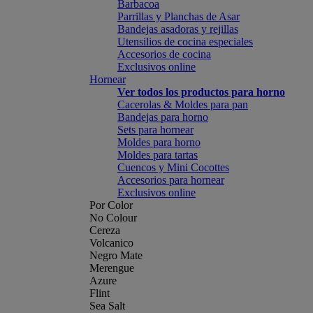
Barbacoa
Parrillas y Planchas de Asar
Bandejas asadoras y rejillas
Utensilios de cocina especiales
Accesorios de cocina
Exclusivos online
Hornear
Ver todos los productos para horno
Cacerolas & Moldes para pan
Bandejas para horno
Sets para hornear
Moldes para horno
Moldes para tartas
Cuencos y Mini Cocottes
Accesorios para hornear
Exclusivos online
Por Color
No Colour
Cereza
Volcanico
Negro Mate
Merengue
Azure
Flint
Sea Salt