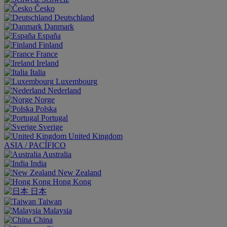
Česko
Deutschland
Danmark
España
Finland
France
Ireland
Italia
Luxembourg
Nederland
Norge
Polska
Portugal
Sverige
United Kingdom
ASIA / PACÍFICO
Australia
India
New Zealand
Hong Kong
日本
Taiwan
Malaysia
China