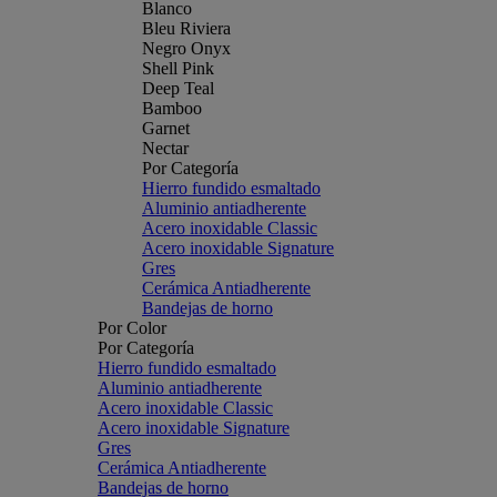
Blanco
Bleu Riviera
Negro Onyx
Shell Pink
Deep Teal
Bamboo
Garnet
Nectar
Por Categoría
Hierro fundido esmaltado
Aluminio antiadherente
Acero inoxidable Classic
Acero inoxidable Signature
Gres
Cerámica Antiadherente
Bandejas de horno
Por Color
Por Categoría
Hierro fundido esmaltado
Aluminio antiadherente
Acero inoxidable Classic
Acero inoxidable Signature
Gres
Cerámica Antiadherente
Bandejas de horno