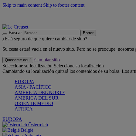
Skip to main content
Skip to footer content
📣 Últimas unidades: ahorra hasta un -40%
COMPRAR
Barbacoas, pícnics, crea tu verano con Le Creuset
COMPRAR
Descubre el color del verano: Bleu Riviera
COMPRAR
Buscar
Borrar
¿Está seguro de que quiere cambiar de sitio?
Su cesta estará vacía en el nuevo sitio. Pero no se preocupe, nosotros
Cambiar sitio
Quedarse aquí
Seleccione su localización
Seleccione su localización
Cambiando su localización quitará los contenidos de su bolsa. Los art
EUROPA
ASIA / PACÍFICO
AMÉRICA DEL NORTE
AMÉRICA DEL SUR
ORIENTE MEDIO
AFRICA
EUROPA
Österreich
België
Schweiz