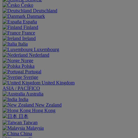
Česko
Deutschland
Danmark
España
Finland
France
Ireland
Italia
Luxembourg
Nederland
Norge
Polska
Portugal
Sverige
United Kingdom
ASIA / PACÍFICO
Australia
India
New Zealand
Hong Kong
日本
Taiwan
Malaysia
China