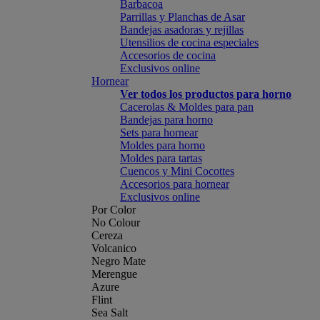
Barbacoa
Parrillas y Planchas de Asar
Bandejas asadoras y rejillas
Utensilios de cocina especiales
Accesorios de cocina
Exclusivos online
Hornear
Ver todos los productos para horno
Cacerolas & Moldes para pan
Bandejas para horno
Sets para hornear
Moldes para horno
Moldes para tartas
Cuencos y Mini Cocottes
Accesorios para hornear
Exclusivos online
Por Color
No Colour
Cereza
Volcanico
Negro Mate
Merengue
Azure
Flint
Sea Salt