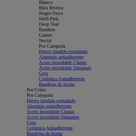
Blanco
Bleu Riviera
Negro Onyx
Shell Pink
Deep Teal
Bamboo
Garnet
Nectar
Por Categoría
Hierro fundido esmaltado
Aluminio antiadherente
Acero inoxidable Classic
Acero inoxidable Signature
Gres
Cerámica Antiadherente
Bandejas de horno
Por Color
Por Categoría
Hierro fundido esmaltado
Aluminio antiadherente
Acero inoxidable Classic
Acero inoxidable Signature
Gres
Cerámica Antiadherente
Bandejas de horno