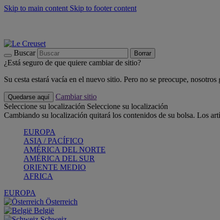
Skip to main content
Skip to footer content
📣 Últimas unidades: ahorra hasta un -40%
COMPRAR
Barbacoas, pícnics, crea tu verano con Le Creuset
COMPRAR
Descubre el color del verano: Bleu Riviera
COMPRAR
Buscar
Borrar
¿Está seguro de que quiere cambiar de sitio?
Su cesta estará vacía en el nuevo sitio. Pero no se preocupe, nosotros
Cambiar sitio
Quedarse aquí
Seleccione su localización
Seleccione su localización
Cambiando su localización quitará los contenidos de su bolsa. Los art
EUROPA
ASIA / PACÍFICO
AMÉRICA DEL NORTE
AMÉRICA DEL SUR
ORIENTE MEDIO
AFRICA
EUROPA
Österreich
België
Schweiz