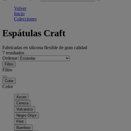
Volver
Inicio
Colecciones
Espátulas Craft
Fabricadas en silicona flexible de gran calidad
7 resultados
Ordenar
Filtro
Filtro
Color
Color
Azure
Cereza
Volcanico
Negro Onyx
Flint
Bamboo