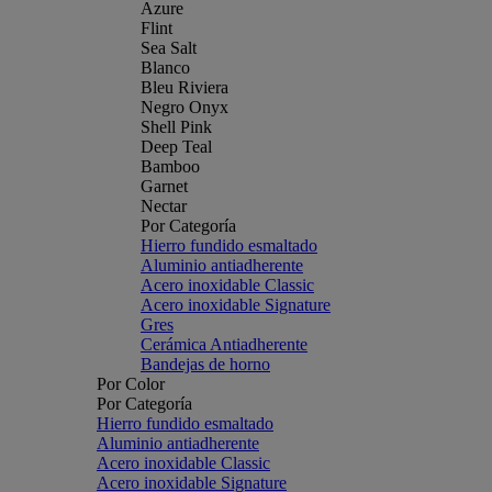
Azure
Flint
Sea Salt
Blanco
Bleu Riviera
Negro Onyx
Shell Pink
Deep Teal
Bamboo
Garnet
Nectar
Por Categoría
Hierro fundido esmaltado
Aluminio antiadherente
Acero inoxidable Classic
Acero inoxidable Signature
Gres
Cerámica Antiadherente
Bandejas de horno
Por Color
Por Categoría
Hierro fundido esmaltado
Aluminio antiadherente
Acero inoxidable Classic
Acero inoxidable Signature