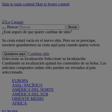
Skip to main content
Skip to footer content
📣 Últimas unidades: ahorra hasta un -40%
COMPRAR
Barbacoas, pícnics, crea tu verano con Le Creuset
COMPRAR
Descubre el color del verano: Bleu Riviera
COMPRAR
Buscar
Borrar
¿Está seguro de que quiere cambiar de sitio?
Su cesta estará vacía en el nuevo sitio. Pero no se preocupe,
nosotros guardaremos su cesta aquí para cuando quiera volver.
Cambiar sitio
Quedarse aquí
Seleccione su localización
Seleccione su localización
Cambiando su localización quitará los contenidos de su bolsa. Los
artículos comprados online sólo pueden ser enviados al pais
seleccionado.
EUROPA
ASIA / PACÍFICO
AMÉRICA DEL NORTE
AMÉRICA DEL SUR
ORIENTE MEDIO
AFRICA
EUROPA