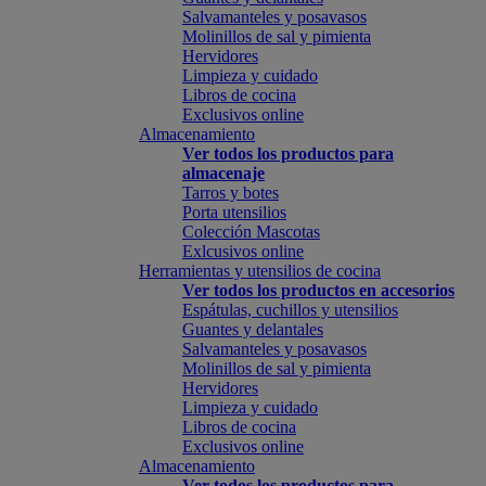
Salvamanteles y posavasos
Molinillos de sal y pimienta
Hervidores
Limpieza y cuidado
Libros de cocina
Exclusivos online
Almacenamiento
Ver todos los productos para
almacenaje
Tarros y botes
Porta utensilios
Colección Mascotas
Exlcusivos online
Herramientas y utensilios de cocina
Ver todos los productos en accesorios
Espátulas, cuchillos y utensilios
Guantes y delantales
Salvamanteles y posavasos
Molinillos de sal y pimienta
Hervidores
Limpieza y cuidado
Libros de cocina
Exclusivos online
Almacenamiento
Ver todos los productos para