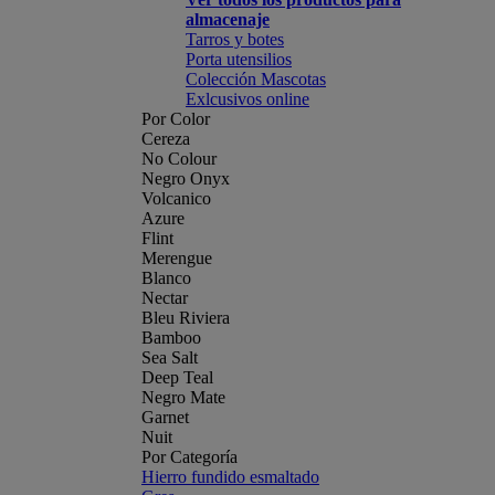
almacenaje
Tarros y botes
Porta utensilios
Colección Mascotas
Exlcusivos online
Por Color
Cereza
No Colour
Negro Onyx
Volcanico
Azure
Flint
Merengue
Blanco
Nectar
Bleu Riviera
Bamboo
Sea Salt
Deep Teal
Negro Mate
Garnet
Nuit
Por Categoría
Hierro fundido esmaltado