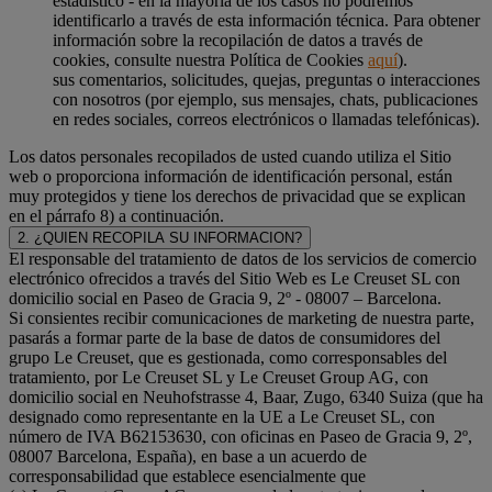
estadístico - en la mayoría de los casos no podremos
identificarlo a través de esta información técnica. Para obtener
información sobre la recopilación de datos a través de
cookies, consulte nuestra Política de Cookies
aquí
).
sus comentarios, solicitudes, quejas, preguntas o interacciones
con nosotros (por ejemplo, sus mensajes, chats, publicaciones
en redes sociales, correos electrónicos o llamadas telefónicas).
Los datos personales recopilados de usted cuando utiliza el Sitio
web o proporciona información de identificación personal, están
muy protegidos y tiene los derechos de privacidad que se explican
en el párrafo 8) a continuación.
2. ¿QUIEN RECOPILA SU INFORMACION?
El responsable del tratamiento de datos de los servicios de comercio
electrónico ofrecidos a través del Sitio Web es Le Creuset SL con
domicilio social en Paseo de Gracia 9, 2º - 08007 – Barcelona.
Si consientes recibir comunicaciones de marketing de nuestra parte,
pasarás a formar parte de la base de datos de consumidores del
grupo Le Creuset, que es gestionada, como corresponsables del
tratamiento, por Le Creuset SL y Le Creuset Group AG, con
domicilio social en Neuhofstrasse 4, Baar, Zugo, 6340 Suiza (que ha
designado como representante en la UE a Le Creuset SL, con
número de IVA B62153630, con oficinas en Paseo de Gracia 9, 2º,
08007 Barcelona, España), en base a un acuerdo de
corresponsabilidad que establece esencialmente que