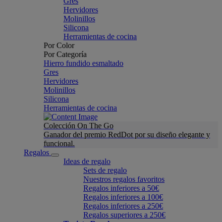
Gres
Hervidores
Molinillos
Silicona
Herramientas de cocina
Por Color
Por Categoría
Hierro fundido esmaltado
Gres
Hervidores
Molinillos
Silicona
Herramientas de cocina
Colección On The Go
Ganador del premio RedDot por su diseño elegante y
funcional.
Regalos
Ideas de regalo
Sets de regalo
Nuestros regalos favoritos
Regalos inferiores a 50€
Regalos inferiores a 100€
Regalos inferiores a 250€
Regalos superiores a 250€