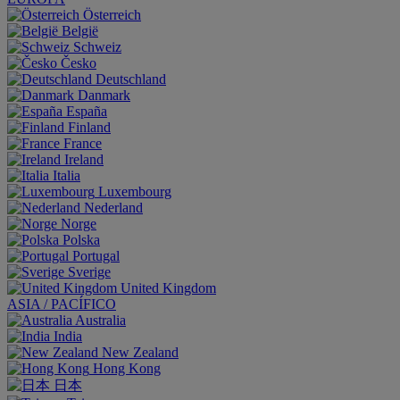
Österreich
België
Schweiz
Česko
Deutschland
Danmark
España
Finland
France
Ireland
Italia
Luxembourg
Nederland
Norge
Polska
Portugal
Sverige
United Kingdom
ASIA / PACÍFICO
Australia
India
New Zealand
Hong Kong
日本