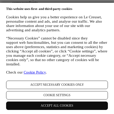
correspondiente.
This website uses first- and third-party cookies
Exclusión voluntaria: Puede dejar de recibir nuestras
comunicaciones o actualizaciones de marketing en cualquier
Cookies help us give you a better experience on Le Creuset,
momento, de forma gratuita, a través de los métodos que se
personalise content and ads, and analyse our traffic. We also
muestran como parte de la comunicación (por ejemplo, para darse de
share information about your use of our site with our
baja de la newsletter puede hacer clic en el enlace para darse de baja
advertising and analytics partners.
que aparece en la parte inferior de cada correo electrónico). En
“Necessary Cookies” cannot be disabled since they
cualquier caso, si desea poner fin a cualquiera de nuestras
support web functionalities, but you can consent to all the other
actividades de marketing, envíenos un correo electrónico a
uses above (preferences, statistics and marketing cookies) by
privacy@lecreuset.com
. Procesaremos su exclusión lo antes posible,
clicking “Accept all cookies”, or click “Cookie settings”, where
pero en algunas circunstancias puede recibir algunos mensajes más
you manage each cookie category, or “Accept necessary
hasta que la exclusión se procese por completo.
Por favor,
cookies only”, so that no other category of cookies will be
recuerde que no pasamos ni vendemos sus datos de contacto y
installed.
otros datos personales a otras empresas para sus fines de
marketing.
Check our
Cookie Policy
.
En caso de que haya comprado uno de nuestros productos, podemos
enviar un correo electrónico solicitando la opinión sobre sus
ACCEPT NECESSARY COOKIES ONLY
productos. Estamos interesados en las opiniones de los productos de
nuestros clientes (si desean proporcionar dicha información) para
COOKIE SETTINGS
mejorar constantemente nuestros productos y servicios. Al final del
proceso de compra, también podemos invitarle a escribir su opinión
ACCEPT ALL COOKIES
del producto. La opinión no es obligatoria, y usted es libre de
enviarla o no.