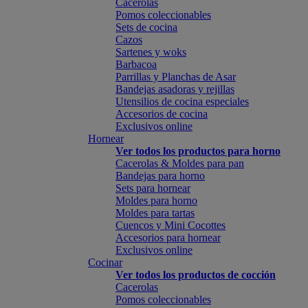
Cacerolas
Pomos coleccionables
Sets de cocina
Cazos
Sartenes y woks
Barbacoa
Parrillas y Planchas de Asar
Bandejas asadoras y rejillas
Utensilios de cocina especiales
Accesorios de cocina
Exclusivos online
Hornear
Ver todos los productos para horno
Cacerolas & Moldes para pan
Bandejas para horno
Sets para hornear
Moldes para horno
Moldes para tartas
Cuencos y Mini Cocottes
Accesorios para hornear
Exclusivos online
Cocinar
Ver todos los productos de cocción
Cacerolas
Pomos coleccionables