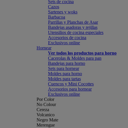
Sets de cocina
Cazos
Sartenes y woks
Barbacoa
Parrillas y Planchas de Asar
Bandejas asadoras y rejillas
Utensilios de cocina especiales
Accesorios de cocina
Exclusivos online
Hornear
Ver todos los productos para horno
Cacerolas & Moldes para pan
Bandejas para horno
Sets para hornear
Moldes para horno
Moldes para tartas
Cuencos y Mini Cocottes
Accesorios para hornear
Exclusivos online
Por Color
No Colour
Cereza
Volcanico
Negro Mate
Merengue