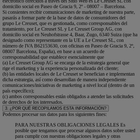
electrónico ofrecidos a través del Sitio Web es Le Creuset SL con
domicilio social en Paseo de Gracia 9, 2º - 08007 – Barcelona.
Si consientes recibir comunicaciones de marketing de nuestra parte,
pasarás a formar parte de la base de datos de consumidores del
grupo Le Creuset, que es gestionada, como corresponsables del
tratamiento, por Le Creuset SL y Le Creuset Group AG, con
domicilio social en Neuhofstrasse 4, Baar, Zugo, 6340 Suiza (que ha
designado como representante en la UE a Le Creuset SL, con
número de IVA B62153630, con oficinas en Paseo de Gracia 9, 2º,
08007 Barcelona, España), en base a un acuerdo de
corresponsabilidad que establece esencialmente que
(a) Le Creuset Group AG se encarga de la estrategia general que
rige el marketing y la experiencia personalizada del cliente;
(b) las entidades locales de Le Creuset se benefician e implementan
dicha estrategia, así como desarrollan de manera independiente
comunicaciones/iniciativas de marketing a nivel local (dentro de un
país específico);
(c) ambos corresponsables están obligados a atender las solicitudes
de derechos de los interesados.
3. ¿POR QUÉ RECOPILAMOS ESTA INFORMACIÓN?
Podemos procesar sus datos para los siguientes fines:
PARA NUESTRAS OBLIGACIONES LEGALES Es
posible que tengamos que procesar algunos datos sobre usted
para cumplir con nuestras obligaciones legales y otras