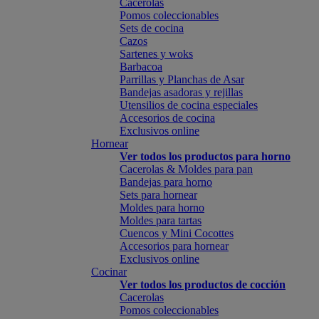
Cacerolas
Pomos coleccionables
Sets de cocina
Cazos
Sartenes y woks
Barbacoa
Parrillas y Planchas de Asar
Bandejas asadoras y rejillas
Utensilios de cocina especiales
Accesorios de cocina
Exclusivos online
Hornear
Ver todos los productos para horno
Cacerolas & Moldes para pan
Bandejas para horno
Sets para hornear
Moldes para horno
Moldes para tartas
Cuencos y Mini Cocottes
Accesorios para hornear
Exclusivos online
Cocinar
Ver todos los productos de cocción
Cacerolas
Pomos coleccionables