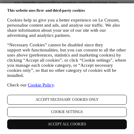
nos permite personalizar nuestras comunicaciones para
hacerlas más relevantes e interesantes. No será utilizada para
This website uses first- and third-party cookies
otros efectos. También recopilamos estadísticas sobre la
apertura de correo electrónico y clics utilizando tecnologías
Cookies help us give you a better experience on Le Creuset,
estándar de la industria (incluidos los píxeles de seguimiento
personalise content and ads, and analyse our traffic. We also
en los correos electrónicos) para ayudarnos a monitorizar
share information about your use of our site with our
nuestros boletines informativos. Este procesamiento se basa
advertising and analytics partners.
en su consentimiento para recibir comunicaciones de
“Necessary Cookies” cannot be disabled since they
marketing personalizadas de nuestra parte. La opción de
support web functionalities, but you can consent to all the other
suscripción se puede ejercer en los puntos donde se recopila
uses above (preferences, statistics and marketing cookies) by
información personal seleccionando la casilla de verificación
clicking “Accept all cookies”, or click “Cookie settings”, where
correspondiente.
you manage each cookie category, or “Accept necessary
cookies only”, so that no other category of cookies will be
Exclusión voluntaria: Puede dejar de recibir nuestras
installed.
comunicaciones o actualizaciones de marketing en cualquier
momento, de forma gratuita, a través de los métodos que se
Check our
Cookie Policy
.
muestran como parte de la comunicación (por ejemplo, para darse de
baja de la newsletter puede hacer clic en el enlace para darse de baja
que aparece en la parte inferior de cada correo electrónico). En
ACCEPT NECESSARY COOKIES ONLY
cualquier caso, si desea poner fin a cualquiera de nuestras
actividades de marketing, envíenos un correo electrónico a
COOKIE SETTINGS
privacy@lecreuset.com
. Procesaremos su exclusión lo antes posible,
pero en algunas circunstancias puede recibir algunos mensajes más
ACCEPT ALL COOKIES
hasta que la exclusión se procese por completo.
Por favor,
recuerde que no pasamos ni vendemos sus datos de contacto y