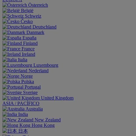
Österreich
België
Schweiz
Česko
Deutschland
Danmark
España
Finland
France
Ireland
Italia
Luxembourg
Nederland
Norge
Polska
Portugal
Sverige
United Kingdom
ASIA / PACÍFICO
Australia
India
New Zealand
Hong Kong
日本