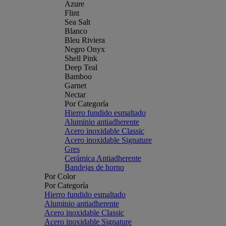
Azure
Flint
Sea Salt
Blanco
Bleu Riviera
Negro Onyx
Shell Pink
Deep Teal
Bamboo
Garnet
Nectar
Por Categoría
Hierro fundido esmaltado
Aluminio antiadherente
Acero inoxidable Classic
Acero inoxidable Signature
Gres
Cerámica Antiadherente
Bandejas de horno
Por Color
Por Categoría
Hierro fundido esmaltado
Aluminio antiadherente
Acero inoxidable Classic
Acero inoxidable Signature