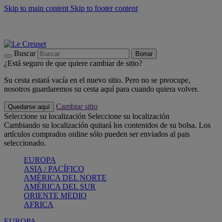
Skip to main content
Skip to footer content
📣 Últimas unidades: ahorra hasta un -40%
COMPRAR
Barbacoas, pícnics, crea tu verano con Le Creuset
COMPRAR
Descubre el color del verano: Bleu Riviera
COMPRAR
Buscar
Borrar
¿Está seguro de que quiere cambiar de sitio?
Su cesta estará vacía en el nuevo sitio. Pero no se preocupe,
nosotros guardaremos su cesta aquí para cuando quiera volver.
Cambiar sitio
Quedarse aquí
Seleccione su localización
Seleccione su localización
Cambiando su localización quitará los contenidos de su bolsa. Los
artículos comprados online sólo pueden ser enviados al pais
seleccionado.
EUROPA
ASIA / PACÍFICO
AMÉRICA DEL NORTE
AMÉRICA DEL SUR
ORIENTE MEDIO
AFRICA
EUROPA