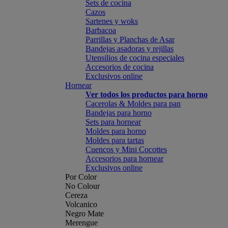
Sets de cocina
Cazos
Sartenes y woks
Barbacoa
Parrillas y Planchas de Asar
Bandejas asadoras y rejillas
Utensilios de cocina especiales
Accesorios de cocina
Exclusivos online
Hornear
Ver todos los productos para horno
Cacerolas & Moldes para pan
Bandejas para horno
Sets para hornear
Moldes para horno
Moldes para tartas
Cuencos y Mini Cocottes
Accesorios para hornear
Exclusivos online
Por Color
No Colour
Cereza
Volcanico
Negro Mate
Merengue