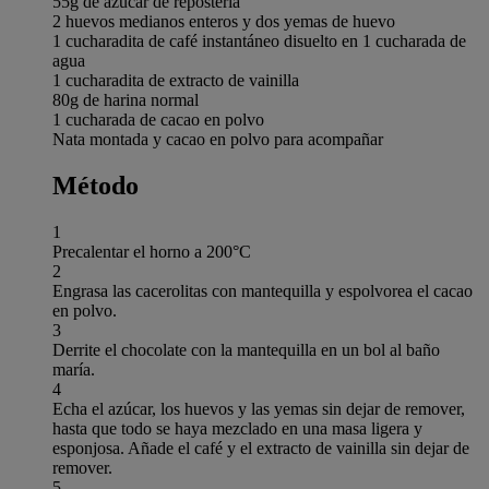
55g de azúcar de repostería
2 huevos medianos enteros y dos yemas de huevo
1 cucharadita de café instantáneo disuelto en 1 cucharada de
agua
1 cucharadita de extracto de vainilla
80g de harina normal
1 cucharada de cacao en polvo
Nata montada y cacao en polvo para acompañar
Método
1
Precalentar el horno a 200°C
2
Engrasa las cacerolitas con mantequilla y espolvorea el cacao
en polvo.
3
Derrite el chocolate con la mantequilla en un bol al baño
maría.
4
Echa el azúcar, los huevos y las yemas sin dejar de remover,
hasta que todo se haya mezclado en una masa ligera y
esponjosa. Añade el café y el extracto de vainilla sin dejar de
remover.
5