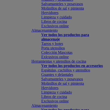
Salvamanteles y posavasos
Molinillos de sal y pimienta
Hervidores
Limpieza y cuidado
Libros de cocina
Exclusivos online
Almacenamiento
Ver todos los productos para
almacenaje
Tarros y botes
Porta utensilios
Colección Mascotas
Exlcusivos online
Herramientas y utensilios de cocina
Ver todos los productos en accesorios
Espátulas, cuchillos y utensilios
Guantes y delantales
Salvamanteles y posavasos
Molinillos de sal y pimienta
Hervidores
Limpieza y cuidado
Libros de cocina
Exclusivos online
Almacenamiento
Ver todos los productos para