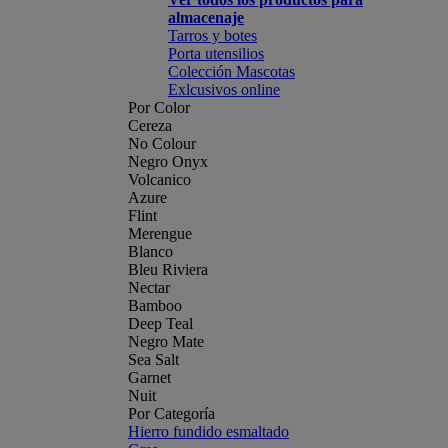
almacenaje
Tarros y botes
Porta utensilios
Colección Mascotas
Exlcusivos online
Por Color
Cereza
No Colour
Negro Onyx
Volcanico
Azure
Flint
Merengue
Blanco
Bleu Riviera
Nectar
Bamboo
Deep Teal
Negro Mate
Sea Salt
Garnet
Nuit
Por Categoría
Hierro fundido esmaltado