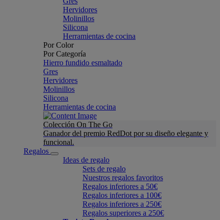
Gres
Hervidores
Molinillos
Silicona
Herramientas de cocina
Por Color
Por Categoría
Hierro fundido esmaltado
Gres
Hervidores
Molinillos
Silicona
Herramientas de cocina
Colección On The Go
Ganador del premio RedDot por su diseño elegante y
funcional.
Regalos
Ideas de regalo
Sets de regalo
Nuestros regalos favoritos
Regalos inferiores a 50€
Regalos inferiores a 100€
Regalos inferiores a 250€
Regalos superiores a 250€