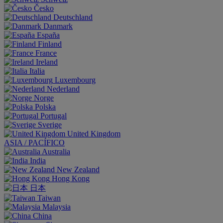
Česko
Deutschland
Danmark
España
Finland
France
Ireland
Italia
Luxembourg
Nederland
Norge
Polska
Portugal
Sverige
United Kingdom
ASIA / PACÍFICO
Australia
India
New Zealand
Hong Kong
日本
Taiwan
Malaysia
China