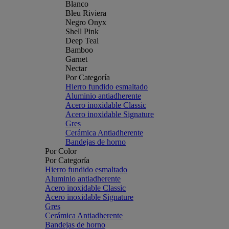
Blanco
Bleu Riviera
Negro Onyx
Shell Pink
Deep Teal
Bamboo
Garnet
Nectar
Por Categoría
Hierro fundido esmaltado
Aluminio antiadherente
Acero inoxidable Classic
Acero inoxidable Signature
Gres
Cerámica Antiadherente
Bandejas de horno
Por Color
Por Categoría
Hierro fundido esmaltado
Aluminio antiadherente
Acero inoxidable Classic
Acero inoxidable Signature
Gres
Cerámica Antiadherente
Bandejas de horno