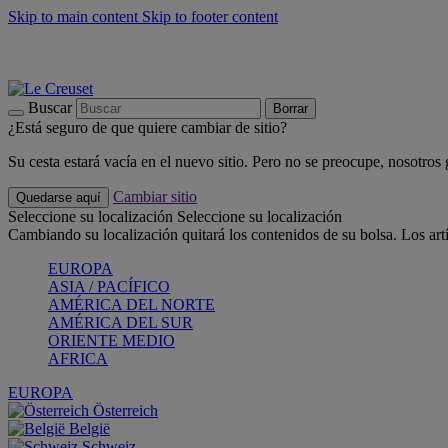
Skip to main content
Skip to footer content
📣 Últimas unidades: ahorra hasta un -40%
COMPRAR
Barbacoas, pícnics, crea tu verano con Le Creuset
COMPRAR
Descubre el color del verano: Bleu Riviera
COMPRAR
Buscar
Borrar
¿Está seguro de que quiere cambiar de sitio?
Su cesta estará vacía en el nuevo sitio. Pero no se preocupe, nosotros
Cambiar sitio
Quedarse aquí
Seleccione su localización
Seleccione su localización
Cambiando su localización quitará los contenidos de su bolsa. Los art
EUROPA
ASIA / PACÍFICO
AMÉRICA DEL NORTE
AMÉRICA DEL SUR
ORIENTE MEDIO
AFRICA
EUROPA
Österreich
België
Schweiz