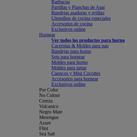
Barbacoa
Parrillas y Planchas de Asar
Bandejas asadoras y rejillas
Utensilios de cocina especiales
Accesorios de cocina
Exclusivos online
Hornear
Ver todos los productos para horno
Cacerolas & Moldes para pan
Bandejas para horno
Sets para hornear
Moldes para horno
Moldes para tartas
Cuencos y Mini Cocottes
Accesorios para hornear
Exclusivos online
Por Color
No Colour
Cereza
Volcanico
Negro Mate
Merengue
Azure
Flint
Sea Salt