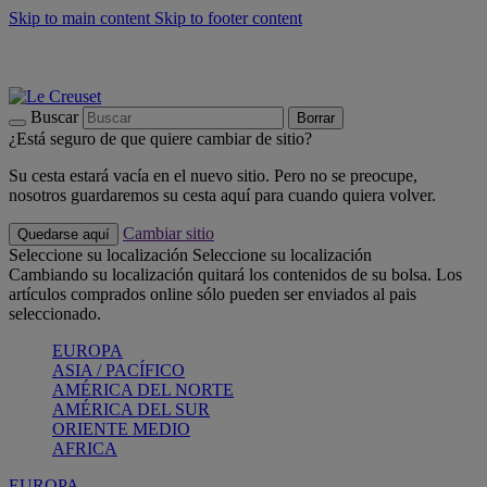
Skip to main content
Skip to footer content
📣 Últimas unidades: ahorra hasta un -40%
COMPRAR
Barbacoas, pícnics, crea tu verano con Le Creuset
COMPRAR
Descubre el color del verano: Bleu Riviera
COMPRAR
Buscar
Borrar
¿Está seguro de que quiere cambiar de sitio?
Su cesta estará vacía en el nuevo sitio. Pero no se preocupe,
nosotros guardaremos su cesta aquí para cuando quiera volver.
Cambiar sitio
Quedarse aquí
Seleccione su localización
Seleccione su localización
Cambiando su localización quitará los contenidos de su bolsa. Los
artículos comprados online sólo pueden ser enviados al pais
seleccionado.
EUROPA
ASIA / PACÍFICO
AMÉRICA DEL NORTE
AMÉRICA DEL SUR
ORIENTE MEDIO
AFRICA
EUROPA