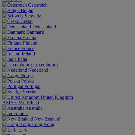
Österreich
België
Schweiz
Česko
Deutschland
Danmark
España
Finland
France
Ireland
Italia
Luxembourg
Nederland
Norge
Polska
Portugal
Sverige
United Kingdom
ASIA / PACÍFICO
Australia
India
New Zealand
Hong Kong
日本