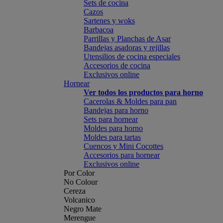
Sets de cocina
Cazos
Sartenes y woks
Barbacoa
Parrillas y Planchas de Asar
Bandejas asadoras y rejillas
Utensilios de cocina especiales
Accesorios de cocina
Exclusivos online
Hornear
Ver todos los productos para horno
Cacerolas & Moldes para pan
Bandejas para horno
Sets para hornear
Moldes para horno
Moldes para tartas
Cuencos y Mini Cocottes
Accesorios para hornear
Exclusivos online
Por Color
No Colour
Cereza
Volcanico
Negro Mate
Merengue