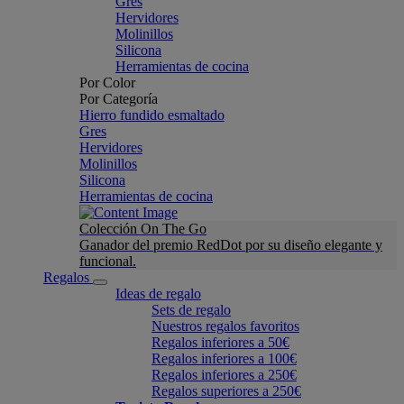
Gres
Hervidores
Molinillos
Silicona
Herramientas de cocina
Por Color
Por Categoría
Hierro fundido esmaltado
Gres
Hervidores
Molinillos
Silicona
Herramientas de cocina
Colección On The Go
Ganador del premio RedDot por su diseño elegante y
funcional.
Regalos
Ideas de regalo
Sets de regalo
Nuestros regalos favoritos
Regalos inferiores a 50€
Regalos inferiores a 100€
Regalos inferiores a 250€
Regalos superiores a 250€