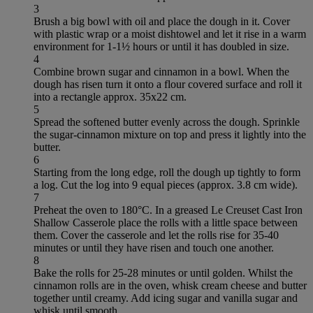
3
Brush a big bowl with oil and place the dough in it. Cover
with plastic wrap or a moist dishtowel and let it rise in a warm
environment for 1-1½ hours or until it has doubled in size.
4
Combine brown sugar and cinnamon in a bowl. When the
dough has risen turn it onto a flour covered surface and roll it
into a rectangle approx. 35x22 cm.
5
Spread the softened butter evenly across the dough. Sprinkle
the sugar-cinnamon mixture on top and press it lightly into the
butter.
6
Starting from the long edge, roll the dough up tightly to form
a log. Cut the log into 9 equal pieces (approx. 3.8 cm wide).
7
Preheat the oven to 180°C. In a greased Le Creuset Cast Iron
Shallow Casserole place the rolls with a little space between
them. Cover the casserole and let the rolls rise for 35-40
minutes or until they have risen and touch one another.
8
Bake the rolls for 25-28 minutes or until golden. Whilst the
cinnamon rolls are in the oven, whisk cream cheese and butter
together until creamy. Add icing sugar and vanilla sugar and
whisk until smooth.