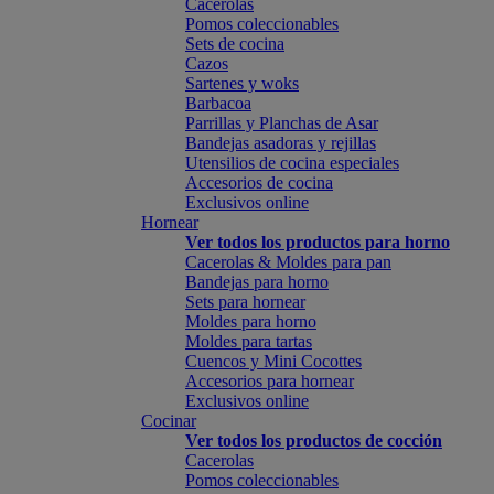
Cacerolas
Pomos coleccionables
Sets de cocina
Cazos
Sartenes y woks
Barbacoa
Parrillas y Planchas de Asar
Bandejas asadoras y rejillas
Utensilios de cocina especiales
Accesorios de cocina
Exclusivos online
Hornear
Ver todos los productos para horno
Cacerolas & Moldes para pan
Bandejas para horno
Sets para hornear
Moldes para horno
Moldes para tartas
Cuencos y Mini Cocottes
Accesorios para hornear
Exclusivos online
Cocinar
Ver todos los productos de cocción
Cacerolas
Pomos coleccionables