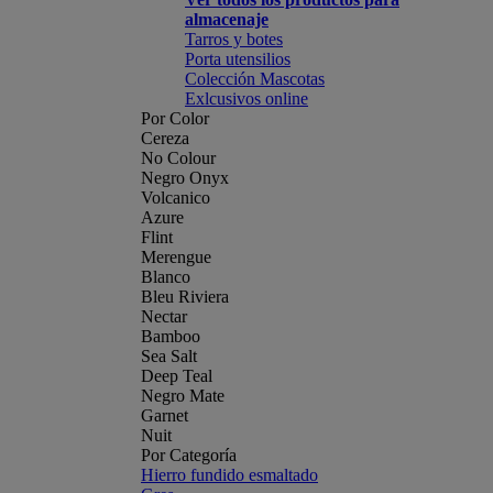
almacenaje
Tarros y botes
Porta utensilios
Colección Mascotas
Exlcusivos online
Por Color
Cereza
No Colour
Negro Onyx
Volcanico
Azure
Flint
Merengue
Blanco
Bleu Riviera
Nectar
Bamboo
Sea Salt
Deep Teal
Negro Mate
Garnet
Nuit
Por Categoría
Hierro fundido esmaltado