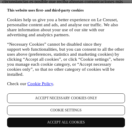
circunstancias es posible que reciba algunas comunicaciones más
hasta que la baja se procese por completo.
This website uses first- and third-party cookies
Sus datos están bajo su control
Recuerde que usted tiene el control de sus datos y que
Cookies help us give you a better experience on Le Creuset,
puede gestionar tus preferencias en cualquier momento.Tenga la
personalise content and ads, and analyse our traffic. We also
seguridad de que nunca transmitiremos sus datos a terceras
share information about your use of our site with our
organizaciones para sus propios fines de marketing sin su permiso.
advertising and analytics partners.
Para cualquier información o para ejercer sus derechos de
privacidad, puede enviarnos un correo electrónico a
“Necessary Cookies” cannot be disabled since they
support web functionalities, but you can consent to all the other
privacy@lecreuset.com
para comunicarnos su problema y le
uses above (preferences, statistics and marketing cookies) by
responderemos a la mayor brevedad.
clicking “Accept all cookies”, or click “Cookie settings”, where
you manage each cookie category, or “Accept necessary
Aviso de privacidad de Le Creuset al completo
cookies only”, so that no other category of cookies will be
Le Creuset se compromete a proteger sus datos personales y su
installed.
privacidad, y este aviso explica cómo recopilamos y procesamos sus
datos personales de acuerdo con la legislación de la UE en materia
Check our
Cookie Policy
.
de protección de datos (incluida la Normativa General de Protección
de Datos de la UE 2016/679) y la ley de protección de datos
aplicable en su país, territorio o ubicación (las "Leyes de protección
ACCEPT NECESSARY COOKIES ONLY
de datos").
1. ¿CUÁNDO Y QUE TIPO DE INFORMACIÓN RECOPILAMOS DE
COOKIE SETTINGS
USTED?
"Datos personales" se refiere a cualquier información relacionada
ACCEPT ALL COOKIES
con usted y que nos permita identificarlo, ya sea directamente o en
combinación con otra información.