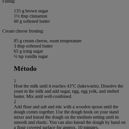
Filling:
135 g brown sugar
1½ tbsp cinnamon
60 g softened butter
Cream cheese frosting:
85 g cream cheese, room temperature
3 tbsp softened butter
65 g icing sugar
½ tsp vanilla sugar
Método
1
Heat the milk until it reaches 43°C (lukewarm). Dissolve the
yeast in the milk and add sugar, egg, egg yolk, and melted
butter. Mix until well-combined.
2
Add flour and salt and mic with a wooden spoon until the
dough comes together. Use the dough hook on your stand
mixer and knead the dough on the medium setting until its
smooth and elastic. You can also knead the dough by hand on
a flour covered surface for approx. 10 minutes.