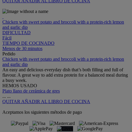
QUITAR
AÑADIR AL LIBRO DE COCINA
Chicken with sweet potato and broccoli with a protein-rich lemon
and garlic dip
DIFICULTAD
Fácil
TIEMPO DE COCINADO
Menos de 30 minutos
Pedido
Chicken with sweet potato and broccoli with a protein-rich lemon
and garlic dip
An easy and delicious everyday dish that’s both filling and full of
flavour. A great way to add extra protein for a balanced meal during
a busy week.
HEMOS USADO
Plato llano de cerámica de gres
...
...
QUITAR
AÑADIR AL LIBRO DE COCINA
Aceptamos los siguientes métodos de pago