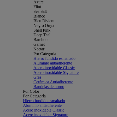
Azure
Flint
Sea Salt
Blanco
Bleu Riviera
Negro Onyx
Shell Pink
Deep Teal
Bamboo
Garnet
Nectar
Por Categoría
Hierro fundido esmaltado
Aluminio antiadherente
Acero inoxidable Classic
Acero inoxidable Signature
Gres
Cerámica Antiadherente
Bandejas de horno
Por Color
Por Categoría
Hierro fundido esmaltado
Aluminio antiadherente
Acero inoxidable Classic
Acero inoxidable Signature