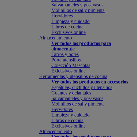
Salvamanteles y posavasos
Molinillos de sal y pimienta
Hervidores
Limpieza y cuidado
Libros de cocina
Exclusivos online
Almacenamiento
Ver todos los productos para
almacenaje
Tarros y botes
Porta utensilios
Colección Mascotas
Exlcusivos online
Herramientas y utensilios de cocina
Ver todos los productos en accesorios
Espátulas, cuchillos y utensilios
Guantes y delantales
Salvamanteles y posavasos
Molinillos de sal y pimienta
Hervidores
Limpieza y cuidado
Libros de cocina
Exclusivos online
Almacenamiento
Ver todos los productos para