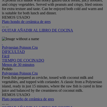
A protein rich salade with honey glazed duck breast, juicy noodles,
and crispy vegetables. Served with peanuts and crispy, fried onions
for extra texture and taste. Can be enjoyed both cold and warm and
is suitable for both lunch and dinner.
HEMOS USADO
Plato hondo de cerámica de gres
...
...
QUITAR
AÑADIR AL LIBRO DE COCINA
Polynesian Poisson Cru
DIFICULTAD
Fácil
TIEMPO DE COCINADO
Menos de 30 minutos
Pedido
Polynesian Poisson Cru
Fresh fish prepared as ceviche, tossed with coconut milk and
vegetables, and topped with coriander. A classic from a Polynesian
island, ready in just 15 minutes, where the raw fish is cured in lime
juice and balanced by the creaminess of coconut milk.
HEMOS USADO
Plato pequeño de cerámica de gres
...
...