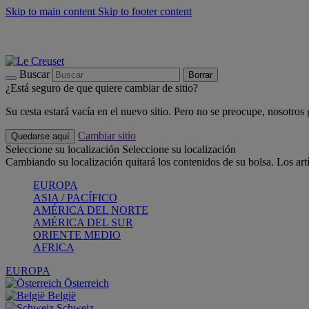
Skip to main content
Skip to footer content
📣 Últimas unidades: ahorra hasta un -40%
COMPRAR
Barbacoas, pícnics, crea tu verano con Le Creuset
COMPRAR
Descubre el color del verano: Bleu Riviera
COMPRAR
Buscar
Borrar
¿Está seguro de que quiere cambiar de sitio?
Su cesta estará vacía en el nuevo sitio. Pero no se preocupe, nosotros
Cambiar sitio
Quedarse aquí
Seleccione su localización
Seleccione su localización
Cambiando su localización quitará los contenidos de su bolsa. Los art
EUROPA
ASIA / PACÍFICO
AMÉRICA DEL NORTE
AMÉRICA DEL SUR
ORIENTE MEDIO
AFRICA
EUROPA
Österreich
België
Schweiz