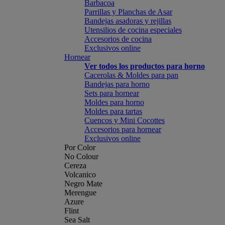
Barbacoa
Parrillas y Planchas de Asar
Bandejas asadoras y rejillas
Utensilios de cocina especiales
Accesorios de cocina
Exclusivos online
Hornear
Ver todos los productos para horno
Cacerolas & Moldes para pan
Bandejas para horno
Sets para hornear
Moldes para horno
Moldes para tartas
Cuencos y Mini Cocottes
Accesorios para hornear
Exclusivos online
Por Color
No Colour
Cereza
Volcanico
Negro Mate
Merengue
Azure
Flint
Sea Salt