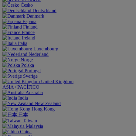
Česko
Deutschland
Danmark
España
Finland
France
Ireland
Italia
Luxembourg
Nederland
Norge
Polska
Portugal
Sverige
United Kingdom
ASIA / PACÍFICO
Australia
India
New Zealand
Hong Kong
日本
Taiwan
Malaysia
China