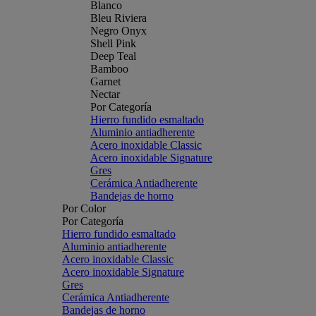
Blanco
Bleu Riviera
Negro Onyx
Shell Pink
Deep Teal
Bamboo
Garnet
Nectar
Por Categoría
Hierro fundido esmaltado
Aluminio antiadherente
Acero inoxidable Classic
Acero inoxidable Signature
Gres
Cerámica Antiadherente
Bandejas de horno
Por Color
Por Categoría
Hierro fundido esmaltado
Aluminio antiadherente
Acero inoxidable Classic
Acero inoxidable Signature
Gres
Cerámica Antiadherente
Bandejas de horno