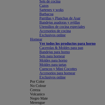
Sets de cocina
Cazos
Sartenes y woks
Barbacoa
Parrillas y Planchas de Asar
Bandejas asadoras y rejillas
Utensilios de cocina especiales
Accesorios de cocina
Exclusivos online
Hornear
Ver todos los productos para horno
Cacerolas & Moldes para pan
Bandejas para horno
Sets para hornear
Moldes para horno
Moldes para tartas
Cuencos y Mini Cocottes
Accesorios para hornear
Exclusivos online
Por Color
No Colour
Cereza
Volcanico
Negro Mate
Merengue