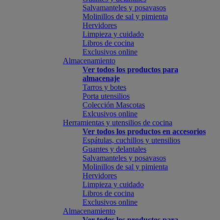
Salvamanteles y posavasos
Molinillos de sal y pimienta
Hervidores
Limpieza y cuidado
Libros de cocina
Exclusivos online
Almacenamiento
Ver todos los productos para
almacenaje
Tarros y botes
Porta utensilios
Colección Mascotas
Exlcusivos online
Herramientas y utensilios de cocina
Ver todos los productos en accesorios
Espátulas, cuchillos y utensilios
Guantes y delantales
Salvamanteles y posavasos
Molinillos de sal y pimienta
Hervidores
Limpieza y cuidado
Libros de cocina
Exclusivos online
Almacenamiento
Ver todos los productos para