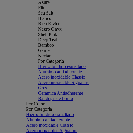
Azure
Flint
Sea Salt
Blanco
Bleu Riviera
Negro Onyx
Shell Pink
Deep Teal
Bamboo
Garnet
Nectar
Por Categoría
Hierro fundido esmaltado
Aluminio antiadherente
Acero inoxidable Classic
Acero inoxidable Signature
Gres
Cerámica Antiadherente
Bandejas de horno
Por Color
Por Categoría
Hierro fundido esmaltado
Aluminio antiadherente
Acero inoxidable Classic
Acero inoxidable Signature