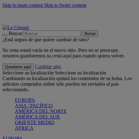
Skip to main content
Skip to footer content
📣 Últimas unidades: ahorra hasta un -40%
COMPRAR
Barbacoas, pícnics, crea tu verano con Le Creuset
COMPRAR
Descubre el color del verano: Bleu Riviera
COMPRAR
Buscar
Borrar
¿Está seguro de que quiere cambiar de sitio?
Su cesta estará vacía en el nuevo sitio. Pero no se preocupe,
nosotros guardaremos su cesta aquí para cuando quiera volver.
Cambiar sitio
Quedarse aquí
Seleccione su localización
Seleccione su localización
Cambiando su localización quitará los contenidos de su bolsa. Los
artículos comprados online sólo pueden ser enviados al pais
seleccionado.
EUROPA
ASIA / PACÍFICO
AMÉRICA DEL NORTE
AMÉRICA DEL SUR
ORIENTE MEDIO
AFRICA
EUROPA