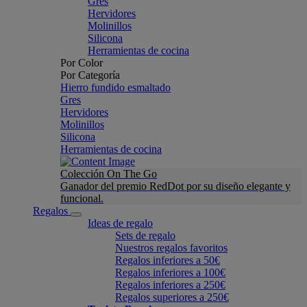
Gres
Hervidores
Molinillos
Silicona
Herramientas de cocina
Por Color
Por Categoría
Hierro fundido esmaltado
Gres
Hervidores
Molinillos
Silicona
Herramientas de cocina
Colección On The Go
Ganador del premio RedDot por su diseño elegante y
funcional.
Regalos
Ideas de regalo
Sets de regalo
Nuestros regalos favoritos
Regalos inferiores a 50€
Regalos inferiores a 100€
Regalos inferiores a 250€
Regalos superiores a 250€