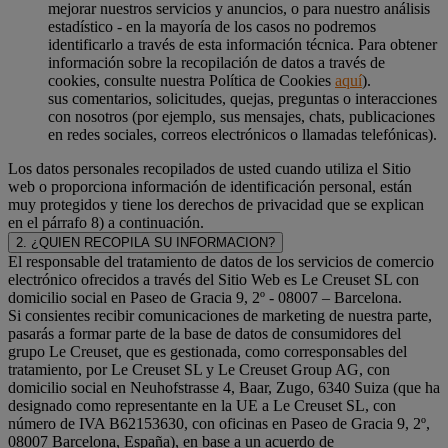
mejorar nuestros servicios y anuncios, o para nuestro análisis
estadístico - en la mayoría de los casos no podremos
identificarlo a través de esta información técnica. Para obtener
información sobre la recopilación de datos a través de
cookies, consulte nuestra Política de Cookies
aquí
).
sus comentarios, solicitudes, quejas, preguntas o interacciones
con nosotros (por ejemplo, sus mensajes, chats, publicaciones
en redes sociales, correos electrónicos o llamadas telefónicas).
Los datos personales recopilados de usted cuando utiliza el Sitio
web o proporciona información de identificación personal, están
muy protegidos y tiene los derechos de privacidad que se explican
en el párrafo 8) a continuación.
2. ¿QUIEN RECOPILA SU INFORMACION?
El responsable del tratamiento de datos de los servicios de comercio
electrónico ofrecidos a través del Sitio Web es Le Creuset SL con
domicilio social en Paseo de Gracia 9, 2º - 08007 – Barcelona.
Si consientes recibir comunicaciones de marketing de nuestra parte,
pasarás a formar parte de la base de datos de consumidores del
grupo Le Creuset, que es gestionada, como corresponsables del
tratamiento, por Le Creuset SL y Le Creuset Group AG, con
domicilio social en Neuhofstrasse 4, Baar, Zugo, 6340 Suiza (que ha
designado como representante en la UE a Le Creuset SL, con
número de IVA B62153630, con oficinas en Paseo de Gracia 9, 2º,
08007 Barcelona, España), en base a un acuerdo de