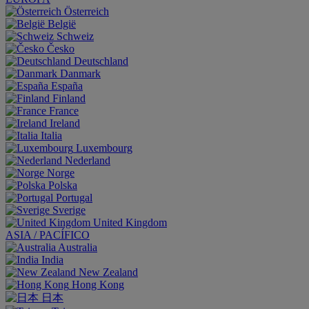
Österreich
België
Schweiz
Česko
Deutschland
Danmark
España
Finland
France
Ireland
Italia
Luxembourg
Nederland
Norge
Polska
Portugal
Sverige
United Kingdom
ASIA / PACÍFICO
Australia
India
New Zealand
Hong Kong
日本