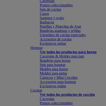
Cacerolas
Pomos coleccionables
Sets de cocina
Cazos
Sartenes y woks
Barbacoa
Parrillas y Planchas de Asar
Bandejas asadoras y rejillas
Utensilios de cocina especiales
Accesorios de cocina
Exclusivos online
Hornear
Ver todos los productos para horno
Cacerolas & Moldes para pan
Bandejas para horno
Sets para hornear
Moldes para horno
Moldes para tartas
Cuencos y Mini Cocottes
Accesorios para hornear
Exclusivos online
Cocinar
Ver todos los productos de cocción
Cacerolas
Pomos coleccionables