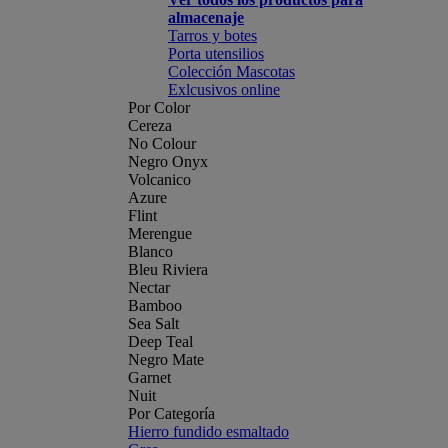
almacenaje
Tarros y botes
Porta utensilios
Colección Mascotas
Exlcusivos online
Por Color
Cereza
No Colour
Negro Onyx
Volcanico
Azure
Flint
Merengue
Blanco
Bleu Riviera
Nectar
Bamboo
Sea Salt
Deep Teal
Negro Mate
Garnet
Nuit
Por Categoría
Hierro fundido esmaltado