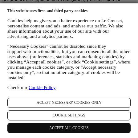
enviarla o no.
This website uses first- and third-party cookies
REORIENTACIÓN / ADAPTACIÓN DE NUESTRAS
Cookies help us give you a better experience on Le Creuset,
OFERTAS Y MEJORA DE LA EXPERIENCIA DEL
personalise content and ads, and analyse our traffic. We also
CLIENTE Nos gustaría utilizar sus datos para adaptar
share information about your use of our site with our
nuestros servicios y ofertas a sus necesidades y preferencias
advertising and analytics partners.
para proporcionarle una experiencia de cliente personalizada
de Le Creuset. Lo haremos analizando sus hábitos o intereses,
“Necessary Cookies” cannot be disabled since they
por ejemplo, en relación con los productos más vistos, su
support web functionalities, but you can consent to all the other
interacción con nosotros en las redes sociales, qué páginas de
uses above (preferences, statistics and marketing cookies) by
nuestro sitio web visita, qué contenido de nuestras ofertas lee
clicking “Accept all cookies”, or click “Cookie settings”, where
usted. Lo hacemos principalmente a través de cookies y
you manage each cookie category, or “Accept necessary
tecnologías similares (incluidos los píxeles de seguimiento en
cookies only”, so that no other category of cookies will be
los correos electrónicos), también en combinación con sus
installed.
datos y preferencias recogidos una vez que se suscribe a
nuestras comunicaciones de marketing personalizadas.
Check our
Cookie Policy
.
Utilizaremos esta información para gestionar nuestra
publicidad en otros sitios, conceder acceso a contenidos
ACCEPT NECESSARY COOKIES ONLY
específicos, adaptar los contenidos o las ofertas que ve en el
Sitio web o, si ha dado su consentimiento para suscribirse a
nuestras comunicaciones de marketing, para enviarle
COOKIE SETTINGS
comunicaciones/mensajes relevantes que creemos que le
pueden gustar. No será utilizada para otros efectos. El uso de
ACCEPT ALL COOKIES
cookies está sujeto a su consentimiento. Si no desea que esta
información se utilice para enviarle anuncios, contenidos o