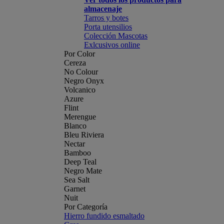
almacenaje
Tarros y botes
Porta utensilios
Colección Mascotas
Exlcusivos online
Por Color
Cereza
No Colour
Negro Onyx
Volcanico
Azure
Flint
Merengue
Blanco
Bleu Riviera
Nectar
Bamboo
Deep Teal
Negro Mate
Sea Salt
Garnet
Nuit
Por Categoría
Hierro fundido esmaltado