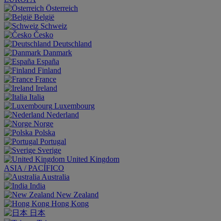
Österreich
België
Schweiz
Česko
Deutschland
Danmark
España
Finland
France
Ireland
Italia
Luxembourg
Nederland
Norge
Polska
Portugal
Sverige
United Kingdom
ASIA / PACÍFICO
Australia
India
New Zealand
Hong Kong
日本