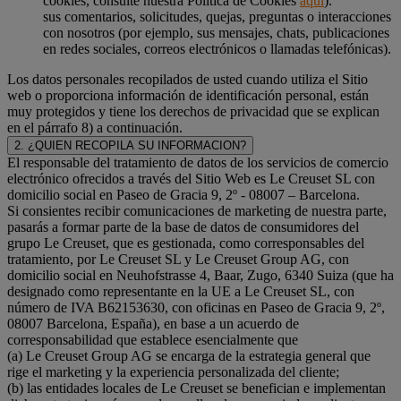
cookies, consulte nuestra Política de Cookies
aquí
).
sus comentarios, solicitudes, quejas, preguntas o interacciones
con nosotros (por ejemplo, sus mensajes, chats, publicaciones
en redes sociales, correos electrónicos o llamadas telefónicas).
Los datos personales recopilados de usted cuando utiliza el Sitio
web o proporciona información de identificación personal, están
muy protegidos y tiene los derechos de privacidad que se explican
en el párrafo 8) a continuación.
2. ¿QUIEN RECOPILA SU INFORMACION?
El responsable del tratamiento de datos de los servicios de comercio
electrónico ofrecidos a través del Sitio Web es Le Creuset SL con
domicilio social en Paseo de Gracia 9, 2º - 08007 – Barcelona.
Si consientes recibir comunicaciones de marketing de nuestra parte,
pasarás a formar parte de la base de datos de consumidores del
grupo Le Creuset, que es gestionada, como corresponsables del
tratamiento, por Le Creuset SL y Le Creuset Group AG, con
domicilio social en Neuhofstrasse 4, Baar, Zugo, 6340 Suiza (que ha
designado como representante en la UE a Le Creuset SL, con
número de IVA B62153630, con oficinas en Paseo de Gracia 9, 2º,
08007 Barcelona, España), en base a un acuerdo de
corresponsabilidad que establece esencialmente que
(a) Le Creuset Group AG se encarga de la estrategia general que
rige el marketing y la experiencia personalizada del cliente;
(b) las entidades locales de Le Creuset se benefician e implementan