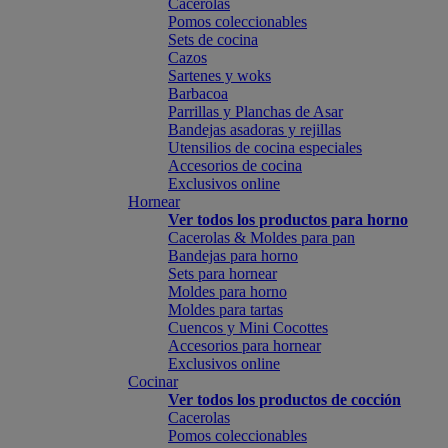
Cacerolas
Pomos coleccionables
Sets de cocina
Cazos
Sartenes y woks
Barbacoa
Parrillas y Planchas de Asar
Bandejas asadoras y rejillas
Utensilios de cocina especiales
Accesorios de cocina
Exclusivos online
Hornear
Ver todos los productos para horno
Cacerolas & Moldes para pan
Bandejas para horno
Sets para hornear
Moldes para horno
Moldes para tartas
Cuencos y Mini Cocottes
Accesorios para hornear
Exclusivos online
Cocinar
Ver todos los productos de cocción
Cacerolas
Pomos coleccionables