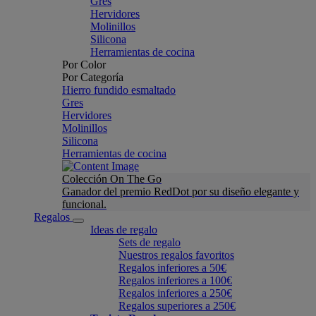
Gres
Hervidores
Molinillos
Silicona
Herramientas de cocina
Por Color
Por Categoría
Hierro fundido esmaltado
Gres
Hervidores
Molinillos
Silicona
Herramientas de cocina
Colección On The Go
Ganador del premio RedDot por su diseño elegante y
funcional.
Regalos
Ideas de regalo
Sets de regalo
Nuestros regalos favoritos
Regalos inferiores a 50€
Regalos inferiores a 100€
Regalos inferiores a 250€
Regalos superiores a 250€