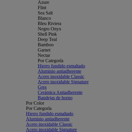
Azure
Flint
Sea Salt
Blanco
Bleu Riviera
Negro Onyx
Shell Pink
Deep Teal
Bamboo
Garnet
Nectar
Por Categoría
Hierro fundido esmaltado
Aluminio antiadherente
Acero inoxidable Classic
Acero inoxidable Signature
Gres
Cerámica Antiadherente
Bandejas de horno
Por Color
Por Categoría
Hierro fundido esmaltado
Aluminio antiadherente
Acero inoxidable Classic
Acero inoxidable Signature