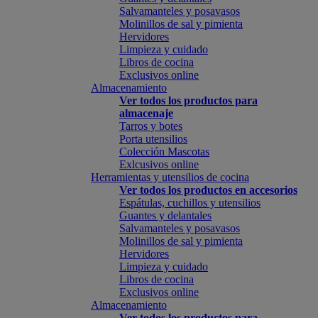
Salvamanteles y posavasos
Molinillos de sal y pimienta
Hervidores
Limpieza y cuidado
Libros de cocina
Exclusivos online
Almacenamiento
Ver todos los productos para
almacenaje
Tarros y botes
Porta utensilios
Colección Mascotas
Exlcusivos online
Herramientas y utensilios de cocina
Ver todos los productos en accesorios
Espátulas, cuchillos y utensilios
Guantes y delantales
Salvamanteles y posavasos
Molinillos de sal y pimienta
Hervidores
Limpieza y cuidado
Libros de cocina
Exclusivos online
Almacenamiento
Ver todos los productos para