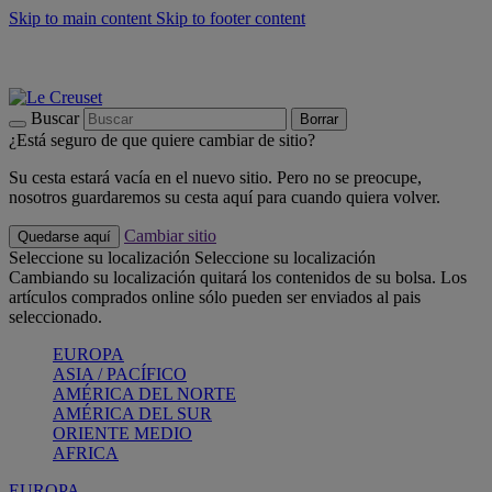
Skip to main content
Skip to footer content
📣 Últimas unidades: ahorra hasta un -40%
COMPRAR
Barbacoas, pícnics, crea tu verano con Le Creuset
COMPRAR
Descubre el color del verano: Bleu Riviera
COMPRAR
Buscar
Borrar
¿Está seguro de que quiere cambiar de sitio?
Su cesta estará vacía en el nuevo sitio. Pero no se preocupe,
nosotros guardaremos su cesta aquí para cuando quiera volver.
Cambiar sitio
Quedarse aquí
Seleccione su localización
Seleccione su localización
Cambiando su localización quitará los contenidos de su bolsa. Los
artículos comprados online sólo pueden ser enviados al pais
seleccionado.
EUROPA
ASIA / PACÍFICO
AMÉRICA DEL NORTE
AMÉRICA DEL SUR
ORIENTE MEDIO
AFRICA
EUROPA