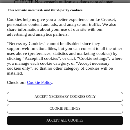
CLIENTE Nos gustaría utilizar sus datos para adaptar
nuestros servicios y ofertas a sus necesidades y preferencias
This website uses first- and third-party cookies
para proporcionarle una experiencia de cliente personalizada
de Le Creuset. Lo haremos analizando sus hábitos o intereses,
Cookies help us give you a better experience on Le Creuset,
por ejemplo, en relación con los productos más vistos, su
personalise content and ads, and analyse our traffic. We also
interacción con nosotros en las redes sociales, qué páginas de
share information about your use of our site with our
nuestro sitio web visita, qué contenido de nuestras ofertas lee
advertising and analytics partners.
usted. Lo hacemos principalmente a través de cookies y
tecnologías similares (incluidos los píxeles de seguimiento en
“Necessary Cookies” cannot be disabled since they
support web functionalities, but you can consent to all the other
los correos electrónicos), también en combinación con sus
uses above (preferences, statistics and marketing cookies) by
datos y preferencias recogidos una vez que se suscribe a
clicking “Accept all cookies”, or click “Cookie settings”, where
nuestras comunicaciones de marketing personalizadas.
you manage each cookie category, or “Accept necessary
Utilizaremos esta información para gestionar nuestra
cookies only”, so that no other category of cookies will be
publicidad en otros sitios, conceder acceso a contenidos
installed.
específicos, adaptar los contenidos o las ofertas que ve en el
Sitio web o, si ha dado su consentimiento para suscribirse a
Check our
Cookie Policy
.
nuestras comunicaciones de marketing, para enviarle
comunicaciones/mensajes relevantes que creemos que le
pueden gustar. No será utilizada para otros efectos. El uso de
ACCEPT NECESSARY COOKIES ONLY
cookies está sujeto a su consentimiento. Si no desea que esta
información se utilice para enviarle anuncios, contenidos o
COOKIE SETTINGS
comunicaciones basados en intereses, puede limitar el uso de
la información sobre sus acciones en línea mediante la gestión
ACCEPT ALL COOKIES
de su configuración de cookies (sin embargo, recuerde que
ciertas cookies son necesarias para el uso del sitio web).