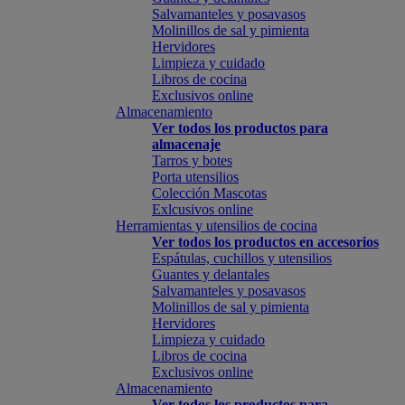
Salvamanteles y posavasos
Molinillos de sal y pimienta
Hervidores
Limpieza y cuidado
Libros de cocina
Exclusivos online
Almacenamiento
Ver todos los productos para
almacenaje
Tarros y botes
Porta utensilios
Colección Mascotas
Exlcusivos online
Herramientas y utensilios de cocina
Ver todos los productos en accesorios
Espátulas, cuchillos y utensilios
Guantes y delantales
Salvamanteles y posavasos
Molinillos de sal y pimienta
Hervidores
Limpieza y cuidado
Libros de cocina
Exclusivos online
Almacenamiento
Ver todos los productos para