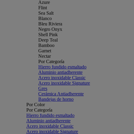
Azure
Flint
Sea Salt
Blanco
Bleu Riviera
Negro Onyx
Shell Pink
Deep Teal
Bamboo
Garnet
Nectar
Por Categoría
Hierro fundido esmaltado
Aluminio antiadherente
Acero inoxidable Classic
Acero inoxidable Signature
Gres
Cerámica Antiadherente
Bandejas de horno
Por Color
Por Categoría
Hierro fundido esmaltado
Aluminio antiadherente
Acero inoxidable Classic
Acero inoxidable Signature