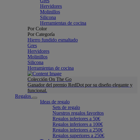
Gres
Hervidores
Molinillos
Silicona
Herramientas de cocina
Por Color
Por Categoría
Hierro fundido esmaltado
Gres
Hervidores
Molinillos
Silicona
Herramientas de cocina
Colección On The Go
Ganador del premio RedDot por su diseño elegante y
funcional.
Regalos
Ideas de regalo
Sets de regalo
Nuestros regalos favoritos
Regalos inferiores a 50€
Regalos inferiores a 100€
Regalos inferiores a 250€
Regalos superiores a 250€