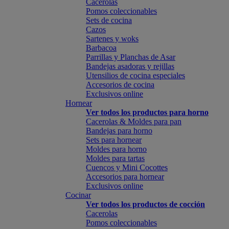
Cacerolas
Pomos coleccionables
Sets de cocina
Cazos
Sartenes y woks
Barbacoa
Parrillas y Planchas de Asar
Bandejas asadoras y rejillas
Utensilios de cocina especiales
Accesorios de cocina
Exclusivos online
Hornear
Ver todos los productos para horno
Cacerolas & Moldes para pan
Bandejas para horno
Sets para hornear
Moldes para horno
Moldes para tartas
Cuencos y Mini Cocottes
Accesorios para hornear
Exclusivos online
Cocinar
Ver todos los productos de cocción
Cacerolas
Pomos coleccionables