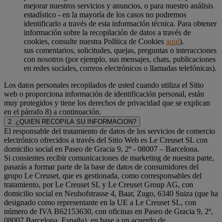
mejorar nuestros servicios y anuncios, o para nuestro análisis
estadístico - en la mayoría de los casos no podremos
identificarlo a través de esta información técnica. Para obtener
información sobre la recopilación de datos a través de
cookies, consulte nuestra Política de Cookies
aquí
).
sus comentarios, solicitudes, quejas, preguntas o interacciones
con nosotros (por ejemplo, sus mensajes, chats, publicaciones
en redes sociales, correos electrónicos o llamadas telefónicas).
Los datos personales recopilados de usted cuando utiliza el Sitio
web o proporciona información de identificación personal, están
muy protegidos y tiene los derechos de privacidad que se explican
en el párrafo 8) a continuación.
2. ¿QUIEN RECOPILA SU INFORMACION?
El responsable del tratamiento de datos de los servicios de comercio
electrónico ofrecidos a través del Sitio Web es Le Creuset SL con
domicilio social en Paseo de Gracia 9, 2º - 08007 – Barcelona.
Si consientes recibir comunicaciones de marketing de nuestra parte,
pasarás a formar parte de la base de datos de consumidores del
grupo Le Creuset, que es gestionada, como corresponsables del
tratamiento, por Le Creuset SL y Le Creuset Group AG, con
domicilio social en Neuhofstrasse 4, Baar, Zugo, 6340 Suiza (que ha
designado como representante en la UE a Le Creuset SL, con
número de IVA B62153630, con oficinas en Paseo de Gracia 9, 2º,
08007 Barcelona, España), en base a un acuerdo de