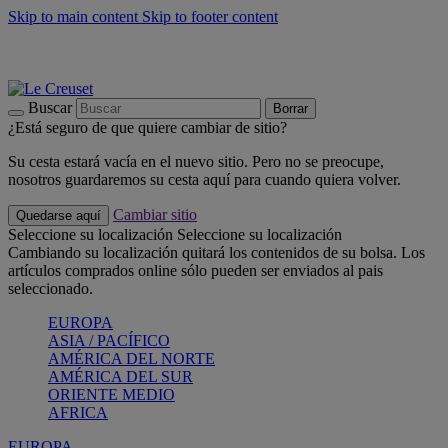
Skip to main content
Skip to footer content
📣 Últimas unidades: ahorra hasta un -40%
COMPRAR
Barbacoas, pícnics, crea tu verano con Le Creuset
COMPRAR
Descubre el color del verano: Bleu Riviera
COMPRAR
Buscar
Borrar
¿Está seguro de que quiere cambiar de sitio?
Su cesta estará vacía en el nuevo sitio. Pero no se preocupe,
nosotros guardaremos su cesta aquí para cuando quiera volver.
Cambiar sitio
Quedarse aquí
Seleccione su localización
Seleccione su localización
Cambiando su localización quitará los contenidos de su bolsa. Los
artículos comprados online sólo pueden ser enviados al pais
seleccionado.
EUROPA
ASIA / PACÍFICO
AMÉRICA DEL NORTE
AMÉRICA DEL SUR
ORIENTE MEDIO
AFRICA
EUROPA