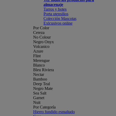
almacenaje
Tarros y botes
Porta utensilios
Colección Mascotas
Exlcusivos online
Por Color
Cereza
No Colour
Negro Onyx
Volcanico
Azure
Flint
Merengue
Blanco
Bleu Riviera
Nectar
Bamboo
Deep Teal
Negro Mate
Sea Salt
Garnet
Nuit
Por Categoría
Hierro fundido esmaltado