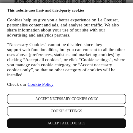
suscripción se puede ejercer en los puntos donde se recopila
información personal seleccionando la casilla de verificación
This website uses first- and third-party cookies
correspondiente.
Cookies help us give you a better experience on Le Creuset,
Exclusión voluntaria: Puede dejar de recibir nuestras
personalise content and ads, and analyse our traffic. We also
comunicaciones o actualizaciones de marketing en cualquier
share information about your use of our site with our
momento, de forma gratuita, a través de los métodos que se
advertising and analytics partners.
muestran como parte de la comunicación (por ejemplo, para darse de
baja de la newsletter puede hacer clic en el enlace para darse de baja
“Necessary Cookies” cannot be disabled since they
que aparece en la parte inferior de cada correo electrónico). En
support web functionalities, but you can consent to all the other
cualquier caso, si desea poner fin a cualquiera de nuestras
uses above (preferences, statistics and marketing cookies) by
actividades de marketing, envíenos un correo electrónico a
clicking “Accept all cookies”, or click “Cookie settings”, where
privacy@lecreuset.com
. Procesaremos su exclusión lo antes posible,
you manage each cookie category, or “Accept necessary
pero en algunas circunstancias puede recibir algunos mensajes más
cookies only”, so that no other category of cookies will be
installed.
hasta que la exclusión se procese por completo.
Por favor,
recuerde que no pasamos ni vendemos sus datos de contacto y
Check our
Cookie Policy
.
otros datos personales a otras empresas para sus fines de
marketing.
ACCEPT NECESSARY COOKIES ONLY
En caso de que haya comprado uno de nuestros productos, podemos
enviar un correo electrónico solicitando la opinión sobre sus
COOKIE SETTINGS
productos. Estamos interesados en las opiniones de los productos de
nuestros clientes (si desean proporcionar dicha información) para
mejorar constantemente nuestros productos y servicios. Al final del
ACCEPT ALL COOKIES
proceso de compra, también podemos invitarle a escribir su opinión