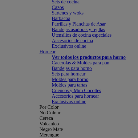
Sets de cocina
Cazos
Sartenes y woks
Barbacoa
Parrillas y Planchas de Asar
Bandejas asadoras y rejillas
Utensilios de cocina especiales
Accesorios de cocina
Exclusivos online
Hornear
Ver todos los productos para horno
Cacerolas & Moldes para pan
Bandejas para horno
Sets para hornear
Moldes para horno
Moldes para tartas
Cuencos y Mini Cocottes
Accesorios para hornear
Exclusivos online
Por Color
No Colour
Cereza
Volcanico
Negro Mate
Merengue