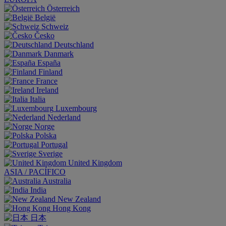
Österreich
België
Schweiz
Česko
Deutschland
Danmark
España
Finland
France
Ireland
Italia
Luxembourg
Nederland
Norge
Polska
Portugal
Sverige
United Kingdom
ASIA / PACÍFICO
Australia
India
New Zealand
Hong Kong
日本